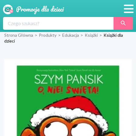
Promocje
Strona Główna
>
Produkty
>
Edukacja
>
Książki
>
Książki dla
Produkty
dzieci
Sklepy
Blog
Wyprawka