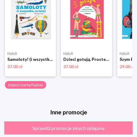
Natuli
Natuli
Natuli
Samoloty! (i wszystko co lata) Papilon
Dzieci gotują. Proste roślinne przepisy z czterech stron świata Papilon
37.00 zł
37.00 zł
29.00 zł
Zobacz markę Papilon
Inne promocje
Sprawdź promocje innych sklepów