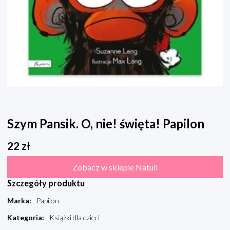
Szym Pansik. O, nie! święta! Papilon
22
zł
Zobacz w sklepie Natuli
Szczegóły produktu
Marka
:
Papilon
Kategoria
:
Książki dla dzieci