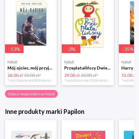
-
13
%
-
3
%
-
35
%
Natuli
Natuli
Natuli
Mój ojciec, mój przyjaciel Element
Przeplatalińscy Dwie siostry
26.00 zł
30.00 zł*
29.00 zł
30.00 zł*
51.00 zł
*najniższa cena z 30 dni przed obniżką
*najniższa cena z 30 dni przed obniżką
Zobacz wyprzedaże w Natuli
Inne produkty marki Papilon