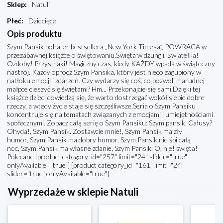
Sklep
:
Natuli
Płeć
:
Dziecięce
Opis produktu
Szym Pansik bohater bestsellera „New York Timesa”, POWRACA w
przezabawnej książce o świętowaniu.Święta w dżungli. Światełka!
Ozdoby! Przysmaki! Magiczny czas, kiedy KAŻDY wpada w świąteczny
nastrój. Każdy oprócz Szym Pansika, który jest nieco zagubiony w
natłoku emocji i zdarzeń. Czy wydarzy się coś, co pozwoli marudnej
małpce cieszyć się świętami? Hm... Przekonajcie się sami.Dzięki tej
książce dzieci dowiedzą się, że warto dostrzegać wokół siebie dobre
rzeczy, a wtedy życie staje się szczęśliwsze.Seria o Szym Pansiku
koncentruje się na tematach związanych z emocjami i umiejętnościami
społecznymi. Zobacz całą serię o Szym Pansiku: Szym pansik. Całusy?
Ohyda!, Szym Pansik. Zostawcie mnie!, Szym Pansik ma zły
humor, Szym Pansik ma dobry humor, Szym Pansik nie śpi całą
noc, Szym Pansik ma własne zdanie, Szym Pansik. O, nie! święta!
Polecane [product category_id="257" limit="24" slider="true"
onlyAvailable="true"] [product category_id="161" limit="24"
slider="true" onlyAvailable="true"]
Wyprzedaże w sklepie Natuli