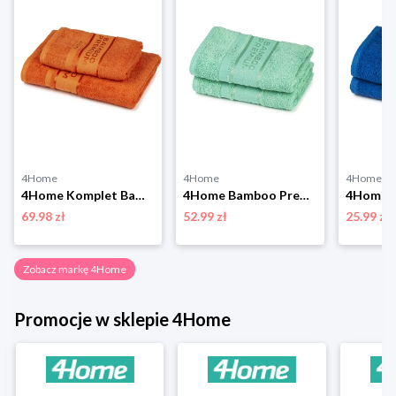
4Home
4Home
4Home
4Home Komplet Bamboo Premium ręczników pomarańczowy, 70 x 140 cm, 50 x 100 cm
4Home Bamboo Premium ręcznik mentol, 50 x 100 cm, 2 szt.
69.98 zł
52.99 zł
25.99 zł
Zobacz markę 4Home
Promocje w sklepie 4Home