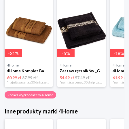
-
31
%
-
5
%
-
18
%
4Home
4Home
4Home
4Home Komplet Bamboo Premium ręczników brązowy, 70 x 140 cm, 50 x 100 cm
Zestaw ręczników „Greek” czarny, 50 x 90 cm, 70 x 130 cm 4-Home
60.99 zł
87.99 zł*
54.49 zł
57.49 zł*
61.99 zł
*najniższa cena z 30 dni przed obniżką
*najniższa cena z 30 dni przed obniżką
Zobacz wyprzedaże w 4Home
Inne produkty marki 4Home