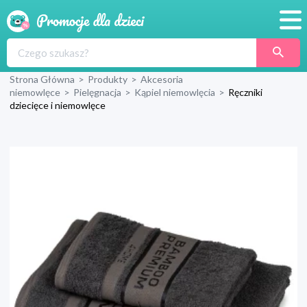
Promocje
Strona Główna
>
Produkty
>
Akcesoria
Produkty
niemowlęce
>
Pielęgnacja
>
Kąpiel niemowlęcia
>
Ręczniki
dziecięce i niemowlęce
Sklepy
Blog
Wyprawka