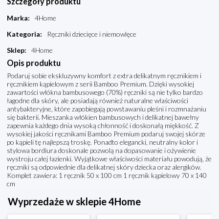
Szczegóły produktu
Marka
:
4Home
Kategoria
:
Ręczniki dziecięce i niemowlęce
Sklep
:
4Home
Opis produktu
Podaruj sobie ekskluzywny komfort z extra delikatnym ręcznikiem i
ręcznikiem kąpielowym z serii Bamboo Premium. Dzięki wysokiej
zawartości włókna bambusowego (70%) ręczniki są nie tylko bardzo
łagodne dla skóry, ale posiadają również naturalne właściwości
antybakteryjne, które zapobiegają powstawaniu pleśni i rozmnażaniu
się bakterii. Mieszanka włókien bambusowych i delikatnej bawełny
zapewnia każdego dnia wysoką chłonność i doskonałą miękkość. Z
wysokiej jakości ręcznikami Bamboo Premium podaruj swojej skórze
po kąpieli tę najlepszą troskę. Ponadto elegancki, neutralny kolor i
stylowa bordiura doskonale pozwolą na dopasowanie i ożywienie
wystroju całej łazienki. Wyjątkowe właściwości materiału powodują, że
ręczniki są odpowiednie dla delikatnej skóry dziecka oraz alergików.
Komplet zawiera: 1 ręcznik 50 x 100 cm 1 ręcznik kąpielowy 70 x 140
cm
Wyprzedaże w sklepie 4Home