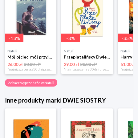
-
13
%
-
3
%
-
35
%
Natuli
Natuli
Natuli
Mój ojciec, mój przyjaciel Element
Przeplatalińscy Dwie siostry
26.00 zł
30.00 zł*
29.00 zł
30.00 zł*
51.00 zł
*najniższa cena z 30 dni przed obniżką
*najniższa cena z 30 dni przed obniżką
Zobacz wyprzedaże w Natuli
Inne produkty marki DWIE SIOSTRY