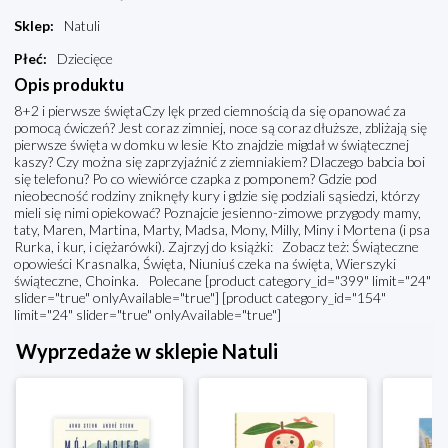
Sklep
:
Natuli
Płeć
:
Dziecięce
Opis produktu
8+2 i pierwsze świętaCzy lęk przed ciemnością da się opanować za
pomocą ćwiczeń? Jest coraz zimniej, noce są coraz dłuższe, zbliżają się
pierwsze święta w domku w lesie Kto znajdzie migdał w świątecznej
kaszy? Czy można się zaprzyjaźnić z ziemniakiem? Dlaczego babcia boi
się telefonu? Po co wiewiórce czapka z pomponem? Gdzie pod
nieobecność rodziny zniknęły kury i gdzie się podziali sąsiedzi, którzy
mieli się nimi opiekować? Poznajcie jesienno-zimowe przygody mamy,
taty, Maren, Martina, Marty, Madsa, Mony, Milly, Miny i Mortena (i psa
Rurka, i kur, i ciężarówki). Zajrzyj do książki: Zobacz też: Świąteczne
opowieści Krasnalka, Święta, Niuniuś czeka na święta, Wierszyki
świąteczne, Choinka. Polecane [product category_id="399" limit="24"
slider="true" onlyAvailable="true"] [product category_id="154"
limit="24" slider="true" onlyAvailable="true"]
Wyprzedaże w sklepie Natuli