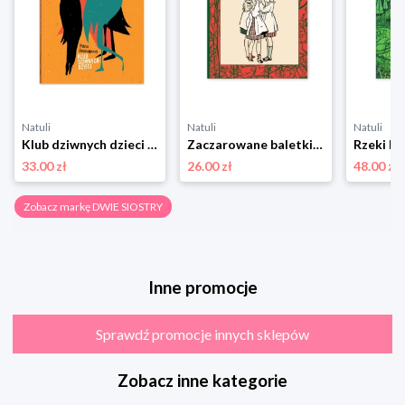
Natuli
Natuli
Natuli
Klub dziwnych dzieci Dwie siostry
Zaczarowane baletki Dwie siostry
Rzeki Dw
33.00 zł
26.00 zł
48.00 zł
Zobacz markę DWIE SIOSTRY
Inne promocje
Sprawdź promocje innych sklepów
Zobacz inne kategorie