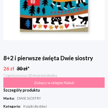
8+2 i pierwsze święta Dwie siostry
26
zł
30
zł
*
* najniższa cena z 30 dni przed obniżką
Zobacz w sklepie Natuli
Szczegóły produktu
Marka
:
DWIE SIOSTRY
Kategoria
:
Książki dla dzieci