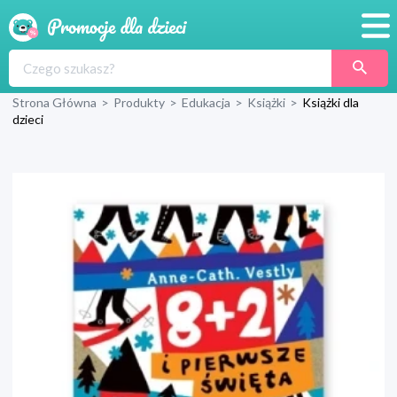
Promocje
Strona Główna
>
Produkty
>
Edukacja
>
Książki
>
Książki dla
Produkty
dzieci
Sklepy
Blog
Wyprawka