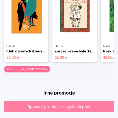
Natuli
Natuli
Natuli
Klub dziwnych dzieci Dwie siostry
Zaczarowane baletki Dwie siostry
Rzeki Dw
33.00 zł
26.00 zł
48.00 zł
Zobacz markę DWIE SIOSTRY
Inne promocje
Sprawdź promocje innych sklepów