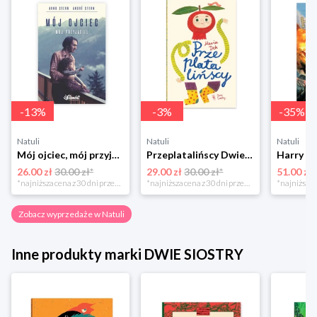
-
13
%
-
3
%
-
35
%
Natuli
Natuli
Natuli
Mój ojciec, mój przyjaciel Element
Przeplatalińscy Dwie siostry
26.00 zł
30.00 zł*
29.00 zł
30.00 zł*
51.00 zł
*najniższa cena z 30 dni przed obniżką
*najniższa cena z 30 dni przed obniżką
Zobacz wyprzedaże w Natuli
Inne produkty marki DWIE SIOSTRY