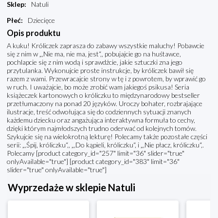
Sklep
:
Natuli
Płeć
:
Dziecięce
Opis produktu
A kuku! Króliczek zaprasza do zabawy wszystkie maluchy! Pobawcie
się z nim w „,Nie ma, nie ma, jest“,, pobujajcie go na huśtawce,
pochlapcie się z nim wodą i sprawdźcie, jakie sztuczki zna jego
przytulanka. Wykonujcie proste instrukcje, by króliczek bawił się
razem z wami. Przewracajcie strony w tę i z powrotem, by wprawić go
w ruch. I uważajcie, bo może zrobić wam jakiegoś psikusa! Seria
książeczek kartonowych o króliczku to międzynarodowy bestseller
przetłumaczony na ponad 20 języków. Uroczy bohater, rozbrajające
ilustracje, treść odwołująca się do codziennych sytuacji znanych
każdemu dziecku oraz angażująca interaktywna formuła to cechy,
dzięki którym najmłodszych trudno oderwać od kolejnych tomów.
Szykujcie się na wielokrotną lekturę! Polecamy także pozostałe części
serii: „,Śpij, króliczku“,, „,Do kąpieli, króliczku“, i „,Nie płacz, króliczku“,.
Polecamy [product category_id="257" limit="36" slider="true"
onlyAvailable="true"] [product category_id="383" limit="36"
slider="true" onlyAvailable="true"]
Wyprzedaże w sklepie Natuli