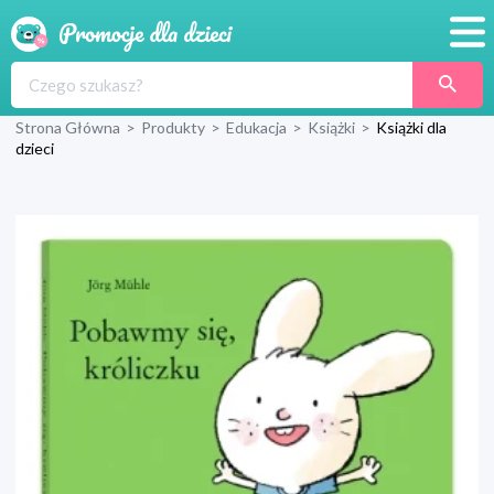
Promocje
Strona Główna
>
Produkty
>
Edukacja
>
Książki
>
Książki dla
Produkty
dzieci
Sklepy
Blog
Wyprawka