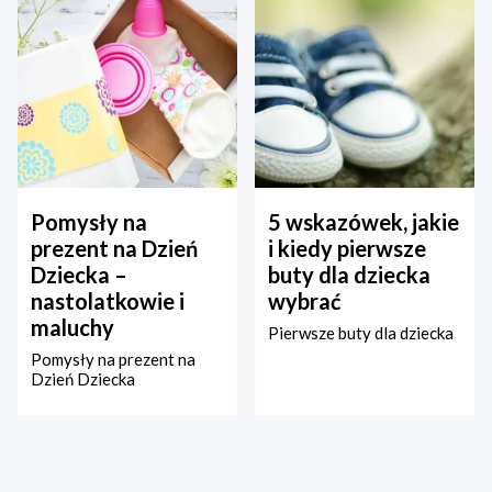
Pomysły na
5 wskazówek, jakie
prezent na Dzień
i kiedy pierwsze
Dziecka –
buty dla dziecka
nastolatkowie i
wybrać
maluchy
Pierwsze buty dla dziecka
Pomysły na prezent na
Dzień Dziecka