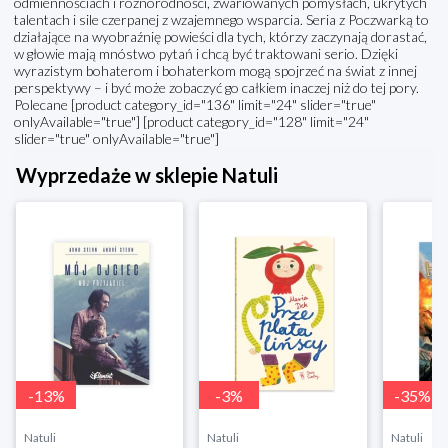
odmiennościach i różnorodności, zwariowanych pomysłach, ukrytych
talentach i sile czerpanej z wzajemnego wsparcia. Seria z Poczwarką to
działające na wyobraźnię powieści dla tych, którzy zaczynają dorastać,
w głowie mają mnóstwo pytań i chcą być traktowani serio. Dzięki
wyrazistym bohaterom i bohaterkom mogą spojrzeć na świat z innej
perspektywy – i być może zobaczyć go całkiem inaczej niż do tej pory.
Polecane [product category_id="136" limit="24" slider="true"
onlyAvailable="true"] [product category_id="128" limit="24"
slider="true" onlyAvailable="true"]
Wyprzedaże w sklepie Natuli
-
13
%
-
3
%
-
35
%
Natuli
Natuli
Natuli