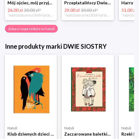
Mój ojciec, mój przyjaciel Element
Przeplatalińscy Dwie siostry
26.00 zł
30.00 zł*
29.00 zł
30.00 zł*
51.00 zł
*najniższa cena z 30 dni przed obniżką
*najniższa cena z 30 dni przed obniżką
Zobacz wyprzedaże w Natuli
Inne produkty marki DWIE SIOSTRY
Natuli
Natuli
Natuli
Klub dziwnych dzieci Dwie siostry
Zaczarowane baletki Dwie siostry
Rzeki Dw