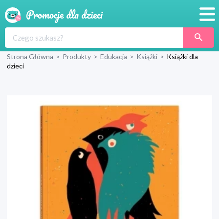
Promocje
Strona Główna
>
Produkty
>
Edukacja
>
Książki
>
Książki dla
Produkty
dzieci
Sklepy
Blog
Wyprawka