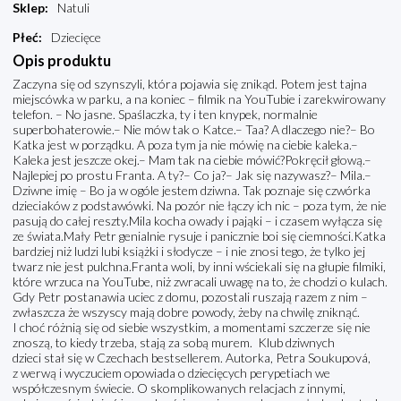
Sklep
:
Natuli
Płeć
:
Dziecięce
Opis produktu
Zaczyna się od szynszyli, która pojawia się znikąd. Potem jest tajna
miejscówka w parku, a na koniec – filmik na YouTubie i zarekwirowany
telefon. – No jasne. Spaślaczka, ty i ten knypek, normalnie
superbohaterowie.– Nie mów tak o Katce.– Taa? A dlaczego nie?– Bo
Katka jest w porządku. A poza tym ja nie mówię na ciebie kaleka.–
Kaleka jest jeszcze okej.– Mam tak na ciebie mówić?Pokręcił głową.–
Najlepiej po prostu Franta. A ty?– Co ja?– Jak się nazywasz?– Mila.–
Dziwne imię – Bo ja w ogóle jestem dziwna. Tak poznaje się czwórka
dzieciaków z podstawówki. Na pozór nie łączy ich nic – poza tym, że nie
pasują do całej reszty.Mila kocha owady i pająki – i czasem wyłącza się
ze świata.Mały Petr genialnie rysuje i panicznie boi się ciemności.Katka
bardziej niż ludzi lubi książki i słodycze – i nie znosi tego, że tylko jej
twarz nie jest pulchna.Franta woli, by inni wściekali się na głupie filmiki,
które wrzuca na YouTube, niż zwracali uwagę na to, że chodzi o kulach.
Gdy Petr postanawia uciec z domu, pozostali ruszają razem z nim –
zwłaszcza że wszyscy mają dobre powody, żeby na chwilę zniknąć.
I choć różnią się od siebie wszystkim, a momentami szczerze się nie
znoszą, to kiedy trzeba, stają za sobą murem. Klub dziwnych
dzieci stał się w Czechach bestsellerem. Autorka, Petra Soukupová,
z werwą i wyczuciem opowiada o dziecięcych perypetiach we
współczesnym świecie. O skomplikowanych relacjach z innymi,