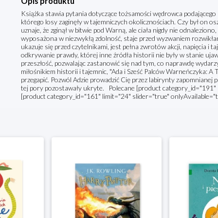
Opis produktu
Książka stawia pytania dotyczące tożsamości wędrowca podającego
którego losy zaginęły w tajemniczych okolicznościach. Czy był on 
uznaje, że zginął w bitwie pod Warną, ale ciała nigdy nie odnalezion
wyposażona w niezwykłą zdolność, staje przed wyzwaniem rozwikłania
ukazuje się przed czytelnikami, jest pełna zwrotów akcji, napięcia i ta
odkrywanie prawdy, której inne źródła historii nie były w stanie uj
przeszłość, pozwalając zastanowić się nad tym, co naprawdę wydarzył
miłośnikiem historii i tajemnic, "Ada i Sześć Palców Warneńczyka: A T
przegapić. Pozwól Adzie prowadzić Cię przez labirynty zapomnianej p
tej pory pozostawały ukryte. Polecane [product category_id="191" li
[product category_id="161" limit="24" slider="true" onlyAvailable="t