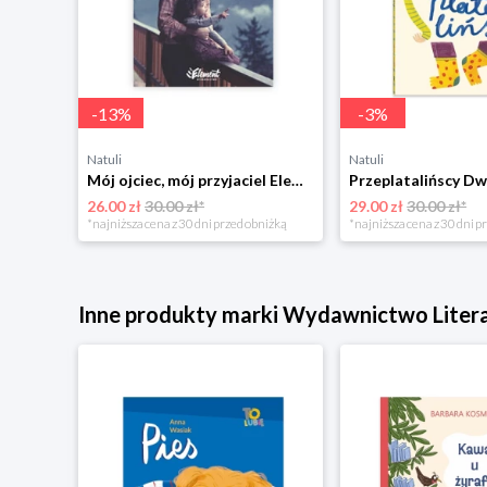
-
13
%
-
3
%
Natuli
Natuli
Trening intelektu dla dzieci Sensus
Mój ojciec, mój przyjaciel Element
Przeplatalińscy Dw
26.00 zł
30.00 zł*
29.00 zł
30.00 zł*
niżką
*najniższa cena z 30 dni przed obniżką
*najniższa cena z 30 dni p
Inne produkty marki Wydawnictwo Liter