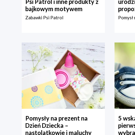
Psi Patrol i inne produkty z
urodz
bajkowym motywem
propo
Zabawki Psi Patrol
Pomysł n
Pomysły na prezent na
5 wska
Dzień Dziecka –
pierws
nastolatkowie i maluchy
wybra