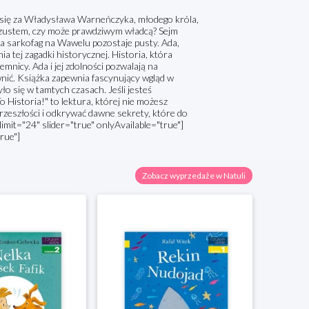
 się za Władysława Warneńczyka, młodego króla,
oszustem, czy może prawdziwym władcą? Sejm
o, a sarkofag na Wawelu pozostaje pusty. Ada,
 tej zagadki historycznej. Historia, która
jemnicy. Ada i jej zdolności pozwalają na
awnić. Książka zapewnia fascynujący wgląd w
o się w tamtych czasach. Jeśli jesteś
o Historia!" to lektura, której nie możesz
rzeszłości i odkrywać dawne sekrety, które do
mit="24" slider="true" onlyAvailable="true"]
rue"]
Zobacz wyprzedaże w Natuli