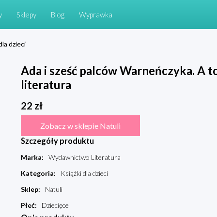
y
Sklepy
Blog
Wyprawka
dla dzieci
Ada i sześć palców Warneńczyka. A t
literatura
22
zł
Zobacz w sklepie Natuli
Szczegóły produktu
Marka
:
Wydawnictwo Literatura
Kategoria
:
Książki dla dzieci
Sklep
:
Natuli
Płeć
:
Dziecięce