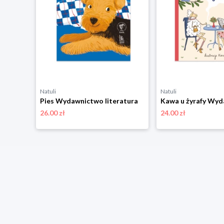
Natuli
Natuli
Niezłe ziółko Wydawnictwo literatura
Pies Wydawnictwo literatura
26.00 zł
24.00 zł
niżką