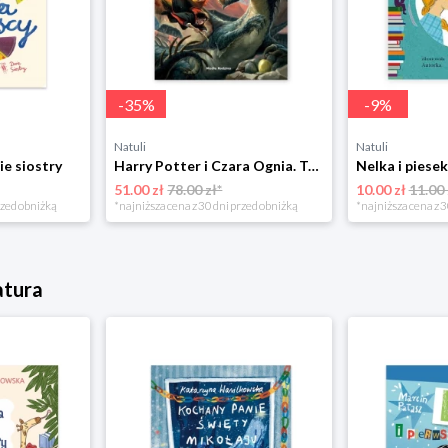
-
35
%
-
9
%
Natuli
Natuli
ie siostry
Harry Potter i Czara Ognia. Tom 4 Media rodzina
51.00 zł
78.00 zł*
10.00 zł
11.00 
rzed obniżką
*najniższa cena z 30 dni przed obniżką
*najniższa cena z 3
atura