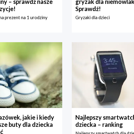
iny – sprawdź nasze
gryzak dla niemowla
zycje!
Sprawdź!
a prezent na 1 urodziny
Gryzaki dla dzieci
zówek, jakie i kiedy
Najlepszy smartwatch
ze buty dla dziecka
dziecka – ranking
ć
Najlepszy smartwatch dla dzi