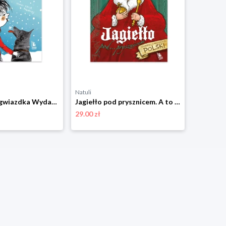
Natuli
Natuli
Elf i pierwsza gwiazdka Wydawnictwo literatura
Jagiełło pod prysznicem. A to historia Wydawnictwo literatura
29.00 zł
24.00 zł