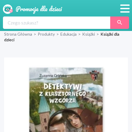
Promocje
Strona Główna
>
Produkty
>
Edukacja
>
Książki
>
Książki dla
Produkty
dzieci
Sklepy
Blog
Wyprawka