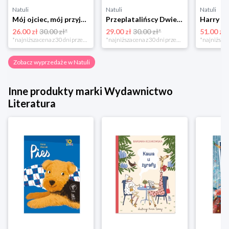
Natuli
Natuli
Natuli
Mój ojciec, mój przyjaciel Element
Przeplatalińscy Dwie siostry
26.00 zł
30.00 zł*
29.00 zł
30.00 zł*
51.00 zł
*najniższa cena z 30 dni przed obniżką
*najniższa cena z 30 dni przed obniżką
Zobacz wyprzedaże w Natuli
Inne produkty marki Wydawnictwo
Literatura