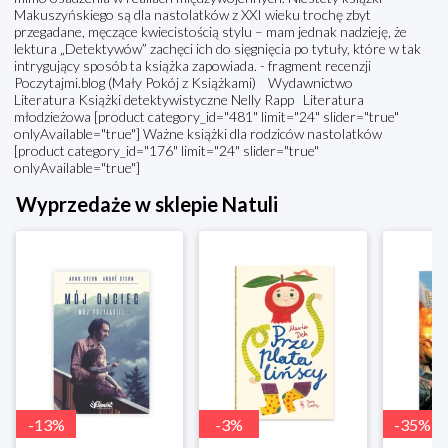
Makuszyńskiego są dla nastolatków z XXI wieku trochę zbyt
przegadane, męczące kwiecistością stylu – mam jednak nadzieję, że
lektura „Detektywów” zachęci ich do sięgnięcia po tytuły, które w tak
intrygujący sposób ta książka zapowiada. - fragment recenzji
Poczytajmi.blog (Mały Pokój z Książkami) Wydawnictwo
Literatura Książki detektywistyczne Nelly Rapp Literatura
młodzieżowa [product category_id="481" limit="24" slider="true"
onlyAvailable="true"] Ważne książki dla rodziców nastolatków
[product category_id="176" limit="24" slider="true"
onlyAvailable="true"]
Wyprzedaże w sklepie Natuli
-
13
%
-
3
%
-
35
%