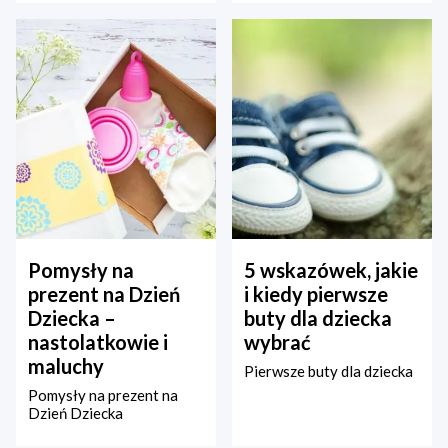
Pomysły na
5 wskazówek, jakie
prezent na Dzień
i kiedy pierwsze
Dziecka –
buty dla dziecka
nastolatkowie i
wybrać
maluchy
Pierwsze buty dla dziecka
Pomysły na prezent na
Dzień Dziecka