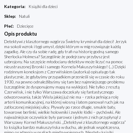
Kategoria
:
Książki dla dzieci
Sklep
:
Natuli
Płeć
:
Dziecięce
Opis produktu
Detektywi z klasztornego wzgórza Świetny kryminał dla dzieci! Jerzyk
ma sokoli wzrok i tęgi umysł, dzięki którym w mig rozwiązuje każdą
zagadkę. Ale czy da sobie radę, gdy trafi na historię godną samego
Sherlocka Holmesa? Szczególnie że podejrzany przybysz jest
uzbrojony. Na szczęście młodociany detektyw może liczyć na pomoc
nieustraszonej Bronki i samego Kornela Makuszyńskiego! (...) Dzięki
rodzinnym koneksjom z Czerwińskiem (autorka) opisała go tak
plastycznie, że gdybyśmy przypadkiem przenieśli się w czasie do roku
1930, na pewno odnaleźlibyśmy się tam bez najmniejszego problemu
(szczególnie że dysponujemy mapą na wyklejce). Nie tylko z resztą
Czerwińsk, i nie tylko Warszawa doczekały się fantastycznego
odwzorowania, także Wisła jakiej już nie ma – rzeka pełniąca rolę
arterii komunikacyjnej, na której wiosną i latem panował ruch jak na
zatłoczonej miejskiej ulicy. Pływały po rzece długie, smukłe baty,
towarowe berlinki, wielkie holowniki i zwykłe łódki – pychówki. Ale
najważniejsze oczywiście były parowce i jednym z nich przypłynął z
Warszawy Kornel Makuszyński. „Detektywi z klasztornego wzgórza”
to książka bardzo makuszyńska w duchu, ale jednak współczesna,
mimo osadzenia w realiach międzywojennych. Niestety książki