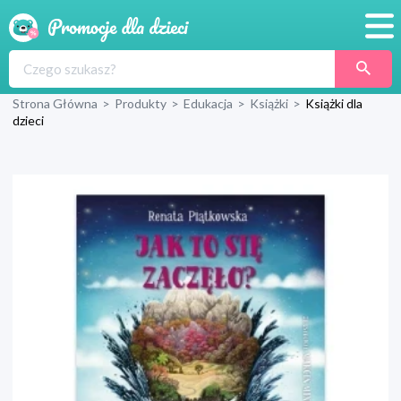
Promocje
Strona Główna
>
Produkty
>
Edukacja
>
Książki
>
Książki dla
Produkty
dzieci
Sklepy
Blog
Wyprawka