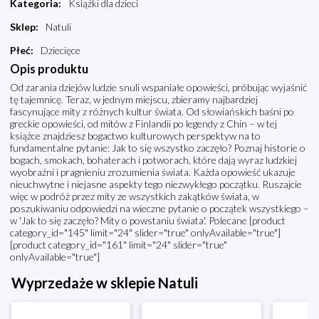
Kategoria
:
Książki dla dzieci
Sklep
:
Natuli
Płeć
:
Dziecięce
Opis produktu
Od zarania dziejów ludzie snuli wspaniałe opowieści, próbując wyjaśnić
tę tajemnicę. Teraz, w jednym miejscu, zbieramy najbardziej
fascynujące mity z różnych kultur świata. Od słowiańskich baśni po
greckie opowieści, od mitów z Finlandii po legendy z Chin – w tej
książce znajdziesz bogactwo kulturowych perspektyw na to
fundamentalne pytanie: Jak to się wszystko zaczęło? Poznaj historie o
bogach, smokach, bohaterach i potworach, które dają wyraz ludzkiej
wyobraźni i pragnieniu zrozumienia świata. Każda opowieść ukazuje
nieuchwytne i niejasne aspekty tego niezwykłego początku. Ruszajcie
więc w podróż przez mity ze wszystkich zakątków świata, w
poszukiwaniu odpowiedzi na wieczne pytanie o początek wszystkiego –
w 'Jak to się zaczęło? Mity o powstaniu świata'. Polecane [product
category_id="145" limit="24" slider="true" onlyAvailable="true"]
[product category_id="161" limit="24" slider="true"
onlyAvailable="true"]
Wyprzedaże w sklepie Natuli