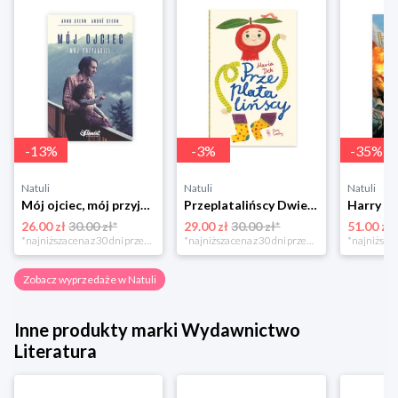
-
13
%
-
3
%
-
35
%
Natuli
Natuli
Natuli
Mój ojciec, mój przyjaciel Element
Przeplatalińscy Dwie siostry
26.00 zł
30.00 zł*
29.00 zł
30.00 zł*
51.00 zł
*najniższa cena z 30 dni przed obniżką
*najniższa cena z 30 dni przed obniżką
Zobacz wyprzedaże w Natuli
Inne produkty marki Wydawnictwo
Literatura