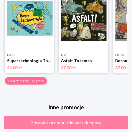
Natuli
Natuli
Natuli
Supertechnologia Totamto
Asfalt Totamto
Beton T
44.00 zł
37.00 zł
37.00 zł
Zobacz markę ToTamto
Inne promocje
Sprawdź promocje innych sklepów