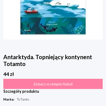
Antarktyda. Topniejący kontynent
Totamto
44
zł
Zobacz w sklepie Natuli
Szczegóły produktu
Marka
:
ToTamto