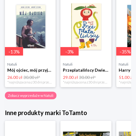
-
13
%
-
3
%
-
35
%
Natuli
Natuli
Natuli
Mój ojciec, mój przyjaciel Element
Przeplatalińscy Dwie siostry
26.00 zł
30.00 zł*
29.00 zł
30.00 zł*
51.00 zł
*najniższa cena z 30 dni przed obniżką
*najniższa cena z 30 dni przed obniżką
Zobacz wyprzedaże w Natuli
Inne produkty marki ToTamto