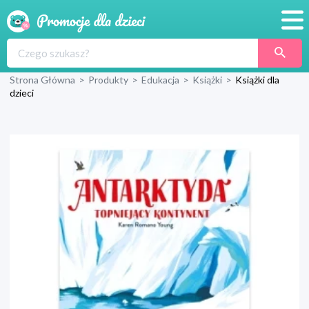
Promocje
Strona Główna
>
Produkty
>
Edukacja
>
Książki
>
Książki dla
Produkty
dzieci
Sklepy
Blog
Wyprawka