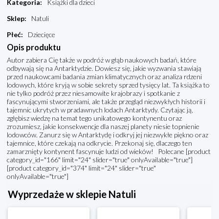
Kategoria
:
Książki dla dzieci
Sklep
:
Natuli
Płeć
:
Dziecięce
Opis produktu
Autor zabiera Cię także w podróż w głąb naukowych badań, które
odbywają się na Antarktydzie. Dowiesz się, jakie wyzwania stawiają
przed naukowcami badania zmian klimatycznych oraz analiza rdzeni
lodowych, które kryją w sobie sekrety sprzed tysięcy lat. Ta książka to
nie tylko podróż przez niesamowite krajobrazy i spotkanie z
fascynującymi stworzeniami, ale także przegląd niezwykłych historii i
tajemnic ukrytych w pradawnych lodach Antarktydy. Czytając ją,
zgłębisz wiedzę na temat tego unikatowego kontynentu oraz
zrozumiesz, jakie konsekwencje dla naszej planety niesie topnienie
lodowców. Zanurz się w Antarktydę i odkryj jej niezwykłe piękno oraz
tajemnice, które czekają na odkrycie. Przekonaj się, dlaczego ten
zamarznięty kontynent fascynuje ludzi od wieków! Polecane [product
category_id="166" limit="24" slider="true" onlyAvailable="true"]
[product category_id="374" limit="24" slider="true"
onlyAvailable="true"]
Wyprzedaże w sklepie Natuli