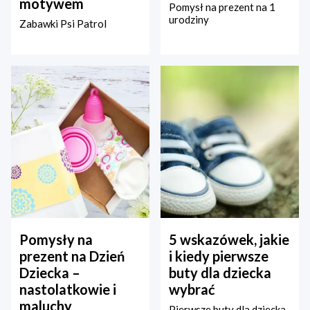
motywem
Pomysł na prezent na 1
urodziny
Zabawki Psi Patrol
Pomysły na
5 wskazówek, jakie
prezent na Dzień
i kiedy pierwsze
Dziecka –
buty dla dziecka
nastolatkowie i
wybrać
maluchy
Pierwsze buty dla dziecka