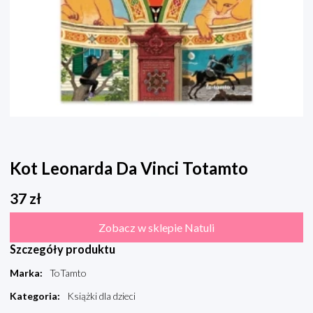
Kot Leonarda Da Vinci Totamto
37
zł
Zobacz w sklepie Natuli
Szczegóły produktu
Marka
:
ToTamto
Kategoria
:
Książki dla dzieci