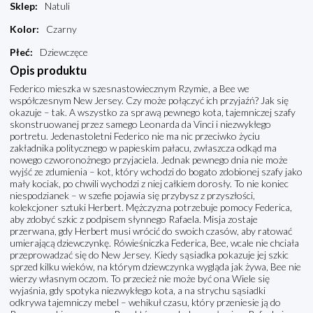
Sklep
:
Natuli
Kolor
:
Czarny
Płeć
:
Dziewczęce
Opis produktu
Federico mieszka w szesnastowiecznym Rzymie, a Bee we
współczesnym New Jersey. Czy może połączyć ich przyjaźń? Jak się
okazuje – tak. A wszystko za sprawą pewnego kota, tajemniczej szafy
skonstruowanej przez samego Leonarda da Vinci i niezwykłego
portretu. Jedenastoletni Federico nie ma nic przeciwko życiu
zakładnika politycznego w papieskim pałacu, zwłaszcza odkąd ma
nowego czworonożnego przyjaciela. Jednak pewnego dnia nie może
wyjść ze zdumienia – kot, który wchodzi do bogato zdobionej szafy jako
mały kociak, po chwili wychodzi z niej całkiem dorosły. To nie koniec
niespodzianek – w szefie pojawia się przybysz z przyszłości,
kolekcjoner sztuki Herbert. Mężczyzna potrzebuje pomocy Federica,
aby zdobyć szkic z podpisem słynnego Rafaela. Misja zostaje
przerwana, gdy Herbert musi wrócić do swoich czasów, aby ratować
umierającą dziewczynkę. Rówieśniczka Federica, Bee, wcale nie chciała
przeprowadzać się do New Jersey. Kiedy sąsiadka pokazuje jej szkic
sprzed kilku wieków, na którym dziewczynka wygląda jak żywa, Bee nie
wierzy własnym oczom. To przecież nie może być ona Wiele się
wyjaśnia, gdy spotyka niezwykłego kota, a na strychu sąsiadki
odkrywa tajemniczy mebel – wehikuł czasu, który przeniesie ją do