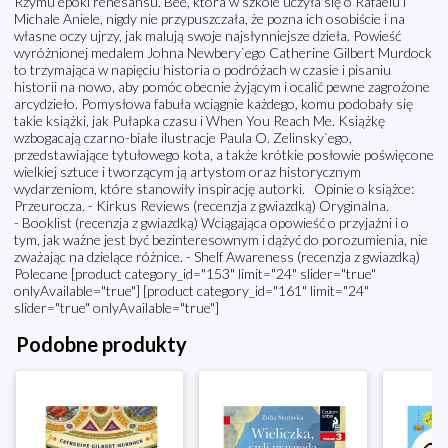
Rzymu epoki renesansu. Bee, która w szkole uczyła się o Rafaelu i
Michale Aniele, nigdy nie przypuszczała, że pozna ich osobiście i na
własne oczy ujrzy, jak malują swoje najsłynniejsze dzieła. Powieść
wyróżnionej medalem Johna Newbery`ego Catherine Gilbert Murdock
to trzymająca w napięciu historia o podróżach w czasie i pisaniu
historii na nowo, aby pomóc obecnie żyjącym i ocalić pewne zagrożone
arcydzieło. Pomysłowa fabuła wciągnie każdego, komu podobały się
takie książki, jak Pułapka czasu i When You Reach Me. Książkę
wzbogacają czarno-białe ilustracje Paula O. Zelinsky`ego,
przedstawiające tytułowego kota, a także krótkie posłowie poświęcone
wielkiej sztuce i tworzącym ją artystom oraz historycznym
wydarzeniom, które stanowiły inspirację autorki. Opinie o książce:
Przeurocza. - Kirkus Reviews (recenzja z gwiazdką) Oryginalna.
- Booklist (recenzja z gwiazdką) Wciągająca opowieść o przyjaźni i o
tym, jak ważne jest być bezinteresownym i dążyć do porozumienia, nie
zważając na dzielące różnice. - Shelf Awareness (recenzja z gwiazdką)
Polecane [product category_id="153" limit="24" slider="true"
onlyAvailable="true"] [product category_id="161" limit="24"
slider="true" onlyAvailable="true"]
Podobne produkty