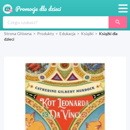
Promocje
Strona Główna
>
Produkty
>
Edukacja
>
Książki
>
Książki dla
Produkty
dzieci
Sklepy
Blog
Wyprawka