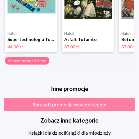
Natuli
Natuli
Natuli
Supertechnologia Totamto
Asfalt Totamto
Beton T
44.00 zł
37.00 zł
37.00 zł
Zobacz markę ToTamto
Inne promocje
Sprawdź promocje innych sklepów
Zobacz inne kategorie
Książki dla dzieci
Książki dla młodzieży