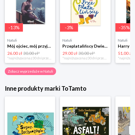
-
13
%
-
3
%
-
35
%
Natuli
Natuli
Natuli
Mój ojciec, mój przyjaciel Element
Przeplatalińscy Dwie siostry
26.00 zł
30.00 zł*
29.00 zł
30.00 zł*
51.00 zł
*najniższa cena z 30 dni przed obniżką
*najniższa cena z 30 dni przed obniżką
Zobacz wyprzedaże w Natuli
Inne produkty marki ToTamto