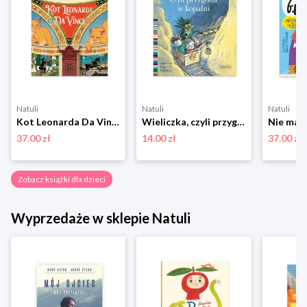
Natuli
Natuli
Natuli
Kot Leonarda Da Vinci Totamto
Wieliczka, czyli przygoda w kopalni. Czytam sobie. Poziom 3 Harper colins / harper kids
37.00 zł
14.00 zł
37.00 zł
Zobacz książki dla dzieci
Wyprzedaże w sklepie Natuli