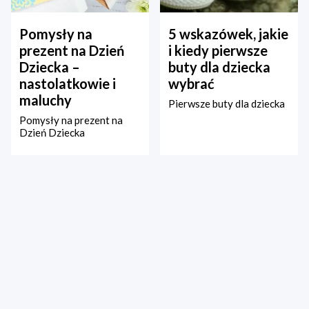
Pomysły na
5 wskazówek, jakie
prezent na Dzień
i kiedy pierwsze
Dziecka –
buty dla dziecka
nastolatkowie i
wybrać
maluchy
Pierwsze buty dla dziecka
Pomysły na prezent na
Dzień Dziecka