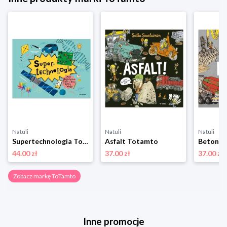
Natuli
Natuli
Natuli
Supertechnologia Totamto
Asfalt Totamto
Beton T
44.00 zł
37.00 zł
37.00 zł
Zobacz markę ToTamto
Inne promocje