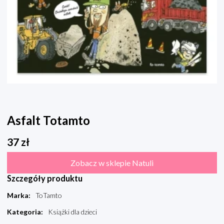
Asfalt Totamto
37
zł
Zobacz w sklepie Natuli
Szczegóły produktu
Marka
:
ToTamto
Kategoria
:
Książki dla dzieci