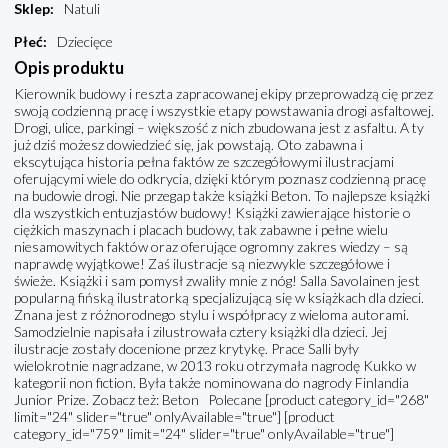
Sklep
:
Natuli
Płeć
:
Dziecięce
Opis produktu
Kierownik budowy i reszta zapracowanej ekipy przeprowadzą cię przez
swoją codzienną pracę i wszystkie etapy powstawania drogi asfaltowej.
Drogi, ulice, parkingi – większość z nich zbudowana jest z asfaltu. A ty
już dziś możesz dowiedzieć się, jak powstają. Oto zabawna i
ekscytująca historia pełna faktów ze szczegółowymi ilustracjami
oferującymi wiele do odkrycia, dzięki którym poznasz codzienną pracę
na budowie drogi. Nie przegap także książki Beton. To najlepsze książki
dla wszystkich entuzjastów budowy! Książki zawierające historie o
ciężkich maszynach i placach budowy, tak zabawne i pełne wielu
niesamowitych faktów oraz oferujące ogromny zakres wiedzy – są
naprawdę wyjątkowe! Zaś ilustracje są niezwykle szczegółowe i
świeże. Książki i sam pomysł zwaliły mnie z nóg! Salla Savolainen jest
popularną fińską ilustratorką specjalizującą się w książkach dla dzieci.
Znana jest z różnorodnego stylu i współpracy z wieloma autorami.
Samodzielnie napisała i zilustrowała cztery książki dla dzieci. Jej
ilustracje zostały docenione przez krytykę. Prace Salli były
wielokrotnie nagradzane, w 2013 roku otrzymała nagrodę Kukko w
kategorii non fiction. Była także nominowana do nagrody Finlandia
Junior Prize. Zobacz też: Beton Polecane [product category_id="268"
limit="24" slider="true" onlyAvailable="true"] [product
category_id="759" limit="24" slider="true" onlyAvailable="true"]