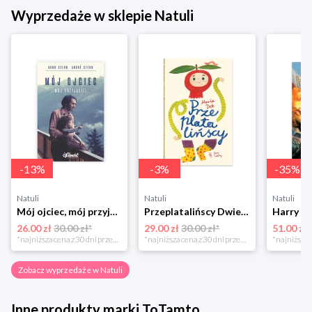
Wyprzedaże w sklepie Natuli
-
13
%
-
3
%
-
35
%
Natuli
Natuli
Natuli
Mój ojciec, mój przyjaciel Element
Przeplatalińscy Dwie siostry
26.00 zł
30.00 zł*
29.00 zł
30.00 zł*
51.00 zł
*najniższa cena z 30 dni przed obniżką
*najniższa cena z 30 dni przed obniżką
Zobacz wyprzedaże w Natuli
Inne produkty marki ToTamto