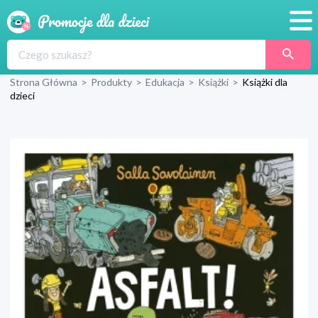
Promocje
Strona Główna
>
Produkty
>
Edukacja
>
Książki
>
Książki dla
Produkty
dzieci
Sklepy
Blog
Wyprawka