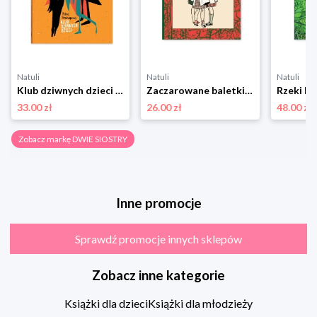
Natuli
Natuli
Natuli
Klub dziwnych dzieci Dwie siostry
Zaczarowane baletki Dwie siostry
Rzeki Dw
33.00 zł
26.00 zł
48.00 zł
Zobacz markę DWIE SIOSTRY
Inne promocje
Sprawdź promocje innych sklepów
Zobacz inne kategorie
Książki dla dzieci
Książki dla młodzieży