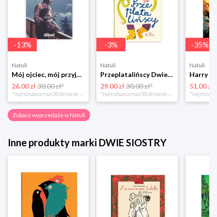
-
13
%
-
3
%
-
35
%
Natuli
Natuli
Natuli
Mój ojciec, mój przyjaciel Element
Przeplatalińscy Dwie siostry
26.00 zł
30.00 zł*
29.00 zł
30.00 zł*
51.00 zł
*najniższa cena z 30 dni przed obniżką
*najniższa cena z 30 dni przed obniżką
Zobacz wyprzedaże w Natuli
Inne produkty marki DWIE SIOSTRY