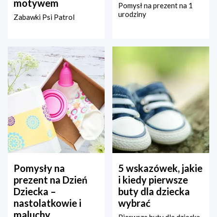
motywem
Pomysł na prezent na 1
urodziny
Zabawki Psi Patrol
Pomysły na
5 wskazówek, jakie
prezent na Dzień
i kiedy pierwsze
Dziecka –
buty dla dziecka
nastolatkowie i
wybrać
maluchy
Pierwsze buty dla dziecka