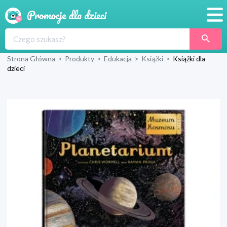
Promocje
Strona Główna
>
Produkty
>
Edukacja
>
Książki
>
Książki dla
Produkty
dzieci
Sklepy
Blog
Wyprawka