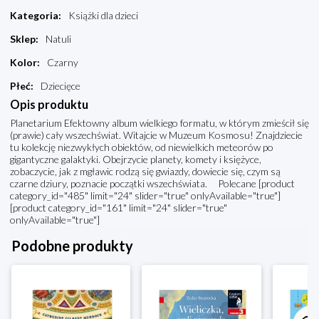
Kategoria
:
Książki dla dzieci
Sklep
:
Natuli
Kolor
:
Czarny
Płeć
:
Dziecięce
Opis produktu
Planetarium Efektowny album wielkiego formatu, w którym zmieścił się
(prawie) cały wszechświat. Witajcie w Muzeum Kosmosu! Znajdziecie
tu kolekcję niezwykłych obiektów, od niewielkich meteorów po
gigantyczne galaktyki. Obejrzycie planety, komety i księżyce,
zobaczycie, jak z mgławic rodzą się gwiazdy, dowiecie się, czym są
czarne dziury, poznacie początki wszechświata. Polecane [product
category_id="485" limit="24" slider="true" onlyAvailable="true"]
[product category_id="161" limit="24" slider="true"
onlyAvailable="true"]
Podobne produkty