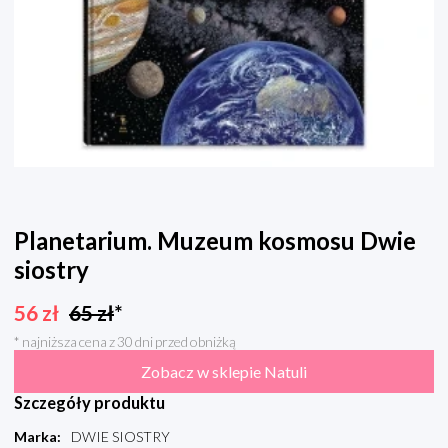
Planetarium. Muzeum kosmosu Dwie
siostry
56
zł
65
zł
*
* najniższa cena z 30 dni przed obniżką
Zobacz w sklepie Natuli
Szczegóły produktu
Marka
:
DWIE SIOSTRY