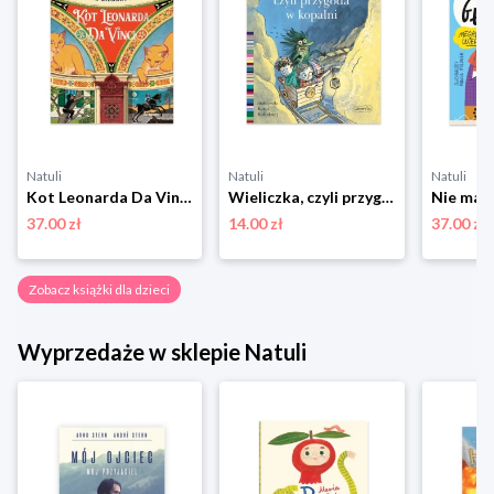
Natuli
Natuli
Natuli
Kot Leonarda Da Vinci Totamto
Wieliczka, czyli przygoda w kopalni. Czytam sobie. Poziom 3 Harper colins / harper kids
37.00 zł
14.00 zł
37.00 zł
Zobacz książki dla dzieci
Wyprzedaże w sklepie Natuli