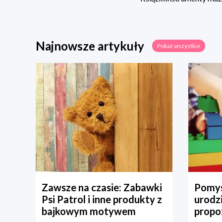
Najnowsze artykuły
Pokaż wszystkie
Zawsze na czasie: Zabawki
Pomys
Psi Patrol i inne produkty z
urodz
bajkowym motywem
propo