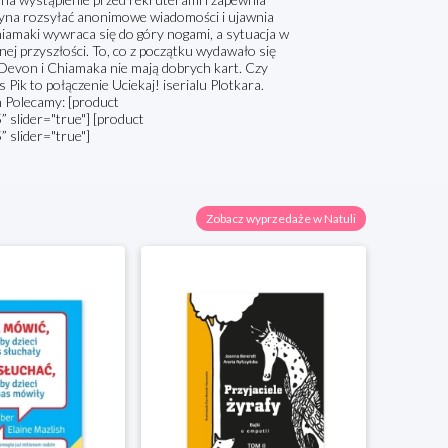
czyna rozsyłać anonimowe wiadomości i ujawnia
hiamaki wywraca się do góry nogami, a sytuacja w
nej przyszłości. To, co z początku wydawało się
 Devon i Chiamaka nie mają dobrych kart. Czy
 Pik to połączenie Uciekaj! iserialu Plotkara.
h Polecamy: [product
lider="true"] [product
slider="true"]
Zobacz wyprzedaże w Natuli