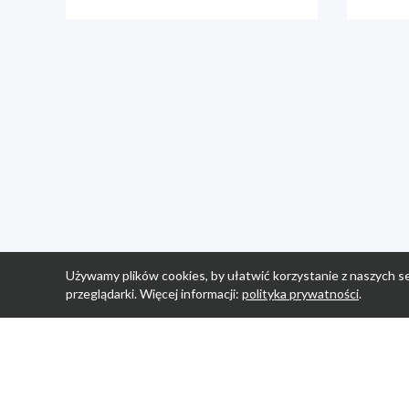
Używamy plików cookies, by ułatwić korzystanie z naszych se
przeglądarki. Więcej informacji:
polityka prywatności
.
Strona Główn