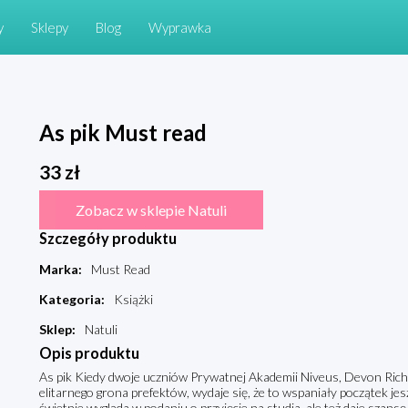
y
Sklepy
Blog
Wyprawka
As pik Must read
33
zł
Zobacz w sklepie Natuli
Szczegóły produktu
Marka
:
Must Read
Kategoria
:
Książki
Sklep
:
Natuli
Opis produktu
As pik Kiedy dwoje uczniów Prywatnej Akademii Niveus, Devon Ric
elitarnego grona prefektów, wydaje się, że to wspaniały początek jes
świetnie wygląda w podaniu o przyjęcie na studia, ale też daje szans