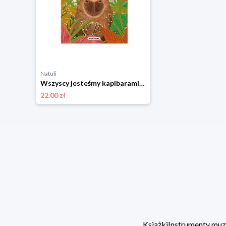
Natuli
Wszyscy jesteśmy kapibarami Must read
22.00 zł
Książki
Instrumenty mu