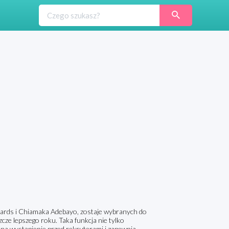
hards i Chiamaka Adebayo, zostaje wybranych do
zcze lepszego roku. Taka funkcja nie tylko
ę na wystąpienie przed rekruterami i zapewnia