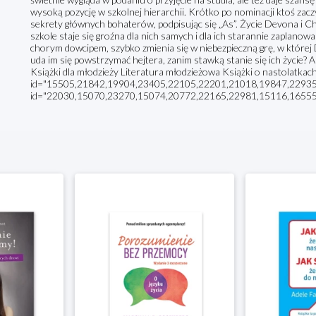
wysoką pozycję w szkolnej hierarchii. Krótko po nominacji ktoś za
sekrety głównych bohaterów, podpisując się „As”. Życie Devona i C
szkole staje się groźna dla nich samych i dla ich starannie zaplanowa
chorym dowcipem, szybko zmienia się w niebezpieczną grę, w której
uda im się powstrzymać hejtera, zanim stawką stanie się ich życie? As
Książki dla młodzieży Literatura młodzieżowa Książki o nastolatkac
id="15505,21842,19904,23405,22105,22201,21018,19847,22935” s
id="22030,15070,23270,15074,20772,22165,22981,15116,16555” 