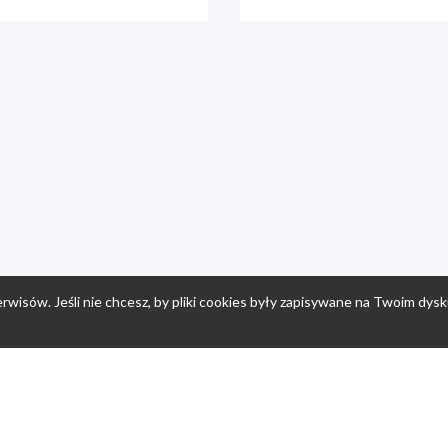
rwisów. Jeśli nie chcesz, by pliki cookies były zapisywane na Twoim dysk
a
Przepisy dla dzieci
Po