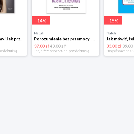
-
14
%
-
15
%
Natuli
Natuli
Już się nie rozumiemy! Jak przeżyć czas trzaskających drzwi Esprit
Porozumienie bez przemocy: o języku życia Czarna owca
37.00 zł
43.00 zł*
33.00 zł
39.00 
rzed obniżką
*najniższa cena z 30 dni przed obniżką
*najniższa cena z 3