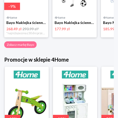
-
9
%
4Home
4Home
4Home
Bayo Naklejka ścienna Mapa M, szary
Bayo Naklejka ścienna Piłkarz, czerwony
268.49 zł
293.99 zł*
177.99 zł
185.99 z
*najniższa cena z 30 dni przed obniżką
Zobacz markę Bayo
Promocje w sklepie 4Home