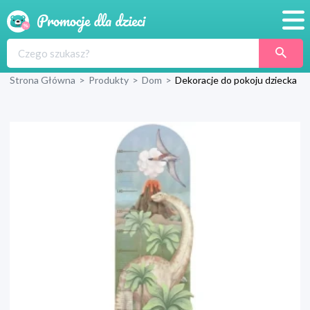
Promocje
Strona Główna
>
Produkty
>
Dom
>
Dekoracje do pokoju dziecka
Produkty
Sklepy
Blog
Wyprawka