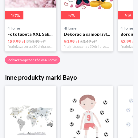
-
10
%
-
5
%
-
5
%
4Home
4Home
4Home
Fototapeta XXL Sakura 360 x 254 cm, 4 części 4-Home
Dekoracja samoprzylepna Minnie i Mickey, różowa, 42,5 x 65 cm 4-Home
189.99 zł
210.49 zł*
50.99 zł
53.49 zł*
53.99 zł
*najniższa cena z 30 dni przed obniżką
*najniższa cena z 30 dni przed obniżką
Zobacz wyprzedaże w 4Home
Inne produkty marki Bayo