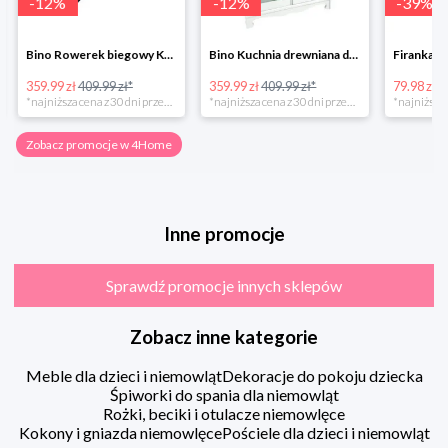
-
12
%
-
12
%
-
39
%
Bino Rowerek biegowy Krecik
Bino Kuchnia drewniana dla dzieci Provence
359.99 zł
409.99 zł*
359.99 zł
409.99 zł*
79.98 zł
13
*najniższa cena z 30 dni przed obniżką
*najniższa cena z 30 dni przed obniżką
Zobacz promocje w 4Home
Inne promocje
Sprawdź promocje innych sklepów
Zobacz inne kategorie
Meble dla dzieci i niemowląt
Dekoracje do pokoju dziecka
Śpiworki do spania dla niemowląt
Rożki, beciki i otulacze niemowlęce
Kokony i gniazda niemowlęce
Pościele dla dzieci i niemowląt