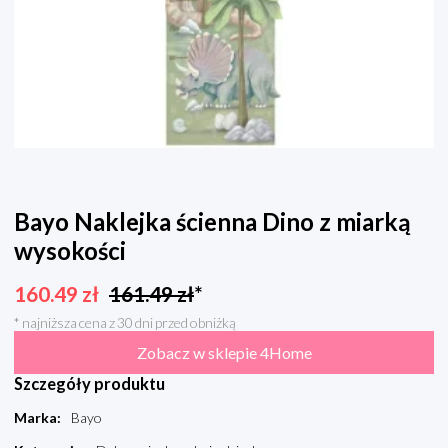
Bayo Naklejka ścienna Dino z miarką
wysokości
160.49
zł
161.49
zł
*
* najniższa cena z 30 dni przed obniżką
Zobacz w sklepie 4Home
Szczegóły produktu
Marka
:
Bayo