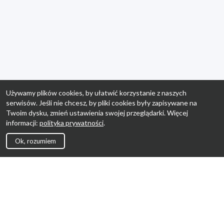
Używamy plików cookies, by ułatwić korzystanie z naszych
serwisów. Jeśli nie chcesz, by pliki cookies były zapisywane na
Twoim dysku, zmień ustawienia swojej przeglądarki. Więcej
informacji:
polityka prywatności
.
Ok, rozumiem