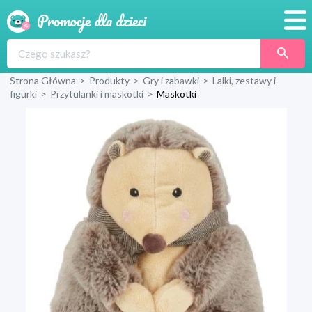
Promocje
Strona Główna
>
Produkty
>
Gry i zabawki
>
Lalki, zestawy i
Produkty
figurki
>
Przytulanki i maskotki
>
Maskotki
Sklepy
Blog
Wyprawka