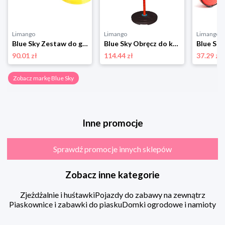
Limango
Limango
Limango
Blue Sky Zestaw do gry w piłkę nożną - 6+ rozmiar: onesize
Blue Sky Obręcz do koszykówki - wys. 160 cm - 6+ rozmiar: onesize
90.01 zł
114.44 zł
37.29 zł
Zobacz markę Blue Sky
Inne promocje
Sprawdź promocje innych sklepów
Zobacz inne kategorie
Zjeżdżalnie i huśtawki
Pojazdy do zabawy na zewnątrz
Piaskownice i zabawki do piasku
Domki ogrodowe i namioty