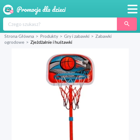
Promocje
Strona Główna
>
Produkty
>
Gry i zabawki
>
Zabawki
Produkty
ogrodowe
>
Zjeżdżalnie i huśtawki
Sklepy
Blog
Wyprawka