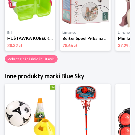
Erli
Limango
Limango
HUŚTAWKA KUBEŁKOWA PLASTIKOWA MIX kolorów
BuitenSpeel Piłka na futrynę drzwi - 6+ rozmiar: onesize
38.32 zł
78.66 zł
37.29 zł
Zobacz zjeżdżalnie i huśtawki
Inne produkty marki Blue Sky