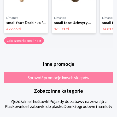
Limango
Limango
Limango
small foot Drabinka "Adventure" - 2+ rozmiar: onesize
small foot Uchwyty wspinaczkowe (10 szt.) "Adventure" - 3+ rozmiar: onesize
422.66 zł
165.71 zł
74.81 zł
Zobacz markę Small Foot
Inne promocje
Sprawdź promocje innych sklepów
Zobacz inne kategorie
Zjeżdżalnie i huśtawki
Pojazdy do zabawy na zewnątrz
Piaskownice i zabawki do piasku
Domki ogrodowe i namioty