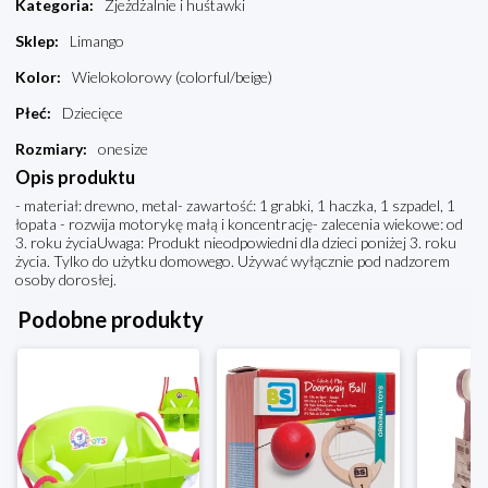
Kategoria
:
Zjeżdżalnie i huśtawki
Sklep
:
Limango
Kolor
:
Wielokolorowy (colorful/beige)
Płeć
:
Dziecięce
Rozmiary
:
onesize
Opis produktu
- materiał: drewno, metal- zawartość: 1 grabki, 1 haczka, 1 szpadel, 1
łopata - rozwija motorykę małą i koncentrację- zalecenia wiekowe: od
3. roku życiaUwaga: Produkt nieodpowiedni dla dzieci poniżej 3. roku
życia. Tylko do użytku domowego. Używać wyłącznie pod nadzorem
osoby dorosłej.
Podobne produkty