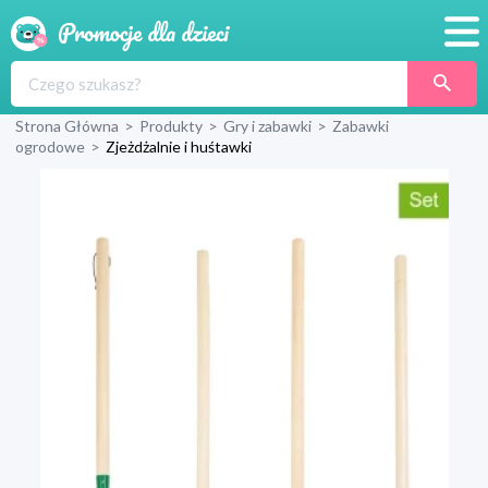
Promocje
Strona Główna
>
Produkty
>
Gry i zabawki
>
Zabawki
Produkty
ogrodowe
>
Zjeżdżalnie i huśtawki
Sklepy
Blog
Wyprawka