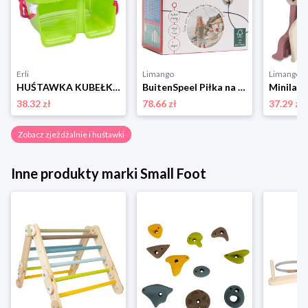
Erli
Limango
Limango
HUŚTAWKA KUBEŁKOWA PLASTIKOWA MIX kolorów
BuitenSpeel Piłka na futrynę drzwi - 6+ rozmiar: onesize
38.32 zł
78.66 zł
37.29 zł
Zobacz zjeżdżalnie i huśtawki
Inne produkty marki Small Foot