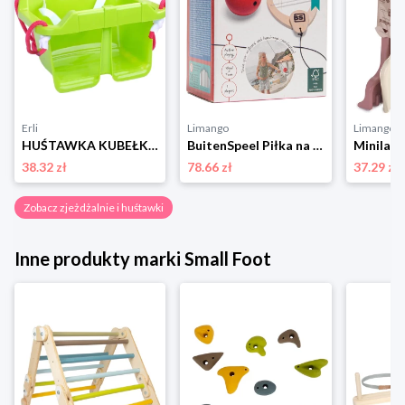
Erli
Limango
Limango
HUŚTAWKA KUBEŁKOWA PLASTIKOWA MIX kolorów
BuitenSpeel Piłka na futrynę drzwi - 6+ rozmiar: onesize
38.32 zł
78.66 zł
37.29 zł
Zobacz zjeżdżalnie i huśtawki
Inne produkty marki Small Foot