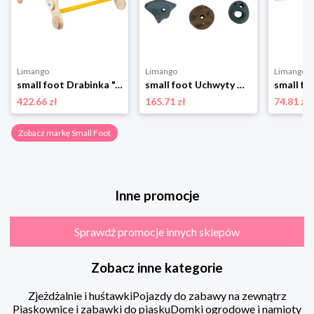
Limango
Limango
Limango
small foot Drabinka "Adventure" - 2+ rozmiar: onesize
small foot Uchwyty wspinaczkowe (10 szt.) "Adventure" - 3+ rozmiar: onesize
422.66 zł
165.71 zł
74.81 zł
Zobacz markę Small Foot
Inne promocje
Sprawdź promocje innych sklepów
Zobacz inne kategorie
Zjeżdżalnie i huśtawki
Pojazdy do zabawy na zewnątrz
Piaskownice i zabawki do piasku
Domki ogrodowe i namioty