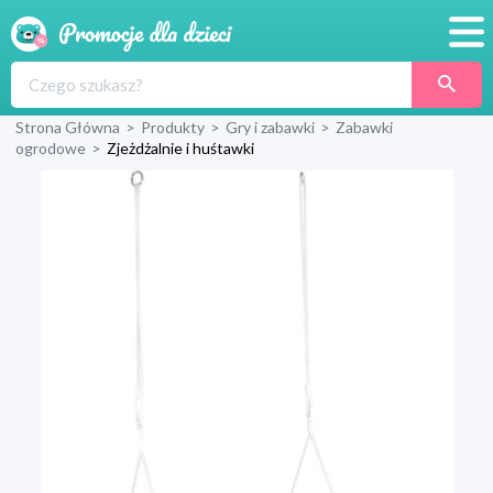
Promocje
Strona Główna
>
Produkty
>
Gry i zabawki
>
Zabawki
Produkty
ogrodowe
>
Zjeżdżalnie i huśtawki
Sklepy
Blog
Wyprawka