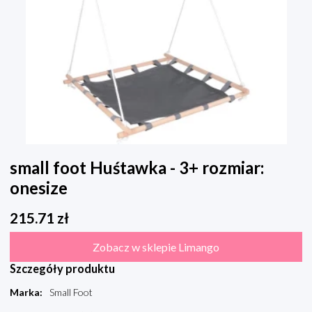
small foot Huśtawka - 3+ rozmiar:
onesize
215.71
zł
Zobacz w sklepie Limango
Szczegóły produktu
Marka
:
Small Foot