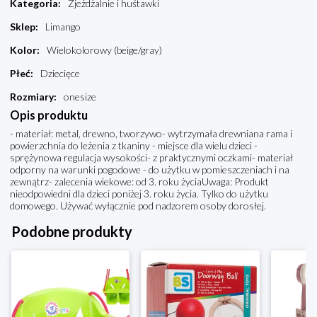
Kategoria
:
Zjeżdżalnie i huśtawki
Sklep
:
Limango
Kolor
:
Wielokolorowy (beige/gray)
Płeć
:
Dziecięce
Rozmiary
:
onesize
Opis produktu
- materiał: metal, drewno, tworzywo- wytrzymała drewniana rama i
powierzchnia do leżenia z tkaniny - miejsce dla wielu dzieci -
sprężynowa regulacja wysokości- z praktycznymi oczkami- materiał
odporny na warunki pogodowe - do użytku w pomieszczeniach i na
zewnątrz- zalecenia wiekowe: od 3. roku życiaUwaga: Produkt
nieodpowiedni dla dzieci poniżej 3. roku życia. Tylko do użytku
domowego. Używać wyłącznie pod nadzorem osoby dorosłej.
Podobne produkty