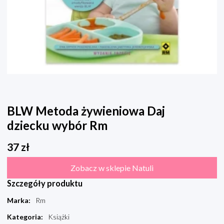
BLW Metoda żywieniowa Daj
dziecku wybór Rm
37
zł
Zobacz w sklepie Natuli
Szczegóły produktu
Marka
:
Rm
Kategoria
:
Książki