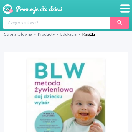
Promocje
Strona Główna
>
Produkty
>
Edukacja
>
Książki
Produkty
Sklepy
Blog
Wyprawka