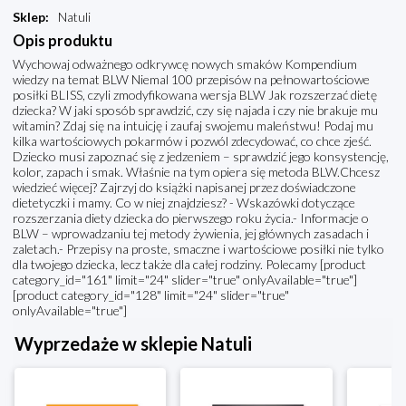
Sklep
:
Natuli
Opis produktu
Wychowaj odważnego odkrywcę nowych smaków Kompendium
wiedzy na temat BLW Niemal 100 przepisów na pełnowartościowe
posiłki BLISS, czyli zmodyfikowana wersja BLW Jak rozszerzać dietę
dziecka? W jaki sposób sprawdzić, czy się najada i czy nie brakuje mu
witamin? Zdaj się na intuicję i zaufaj swojemu maleństwu! Podaj mu
kilka wartościowych pokarmów i pozwól zdecydować, co chce zjeść.
Dziecko musi zapoznać się z jedzeniem – sprawdzić jego konsystencję,
kolor, zapach i smak. Właśnie na tym opiera się metoda BLW.Chcesz
wiedzieć więcej? Zajrzyj do książki napisanej przez doświadczone
dietetyczki i mamy. Co w niej znajdziesz? - Wskazówki dotyczące
rozszerzania diety dziecka do pierwszego roku życia.- Informacje o
BLW – wprowadzaniu tej metody żywienia, jej głównych zasadach i
zaletach.- Przepisy na proste, smaczne i wartościowe posiłki nie tylko
dla twojego dziecka, lecz także dla całej rodziny. Polecamy [product
category_id="161" limit="24" slider="true" onlyAvailable="true"]
[product category_id="128" limit="24" slider="true"
onlyAvailable="true"]
Wyprzedaże w sklepie Natuli