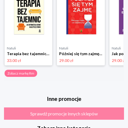
Natuli
Natuli
Natuli
Terapia bez tajemnic Rm
Później się tym zajmę. Dlaczego ciągle coś odwlekamy Rm
33.00 zł
29.00 zł
29.00 zł
Zobacz markę Rm
Inne promocje
Sprawdź promocje innych sklepów