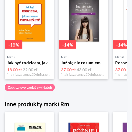
-
18
%
-
14
%
-
14
%
Natuli
Natuli
Natuli
Jak być rodzicem, jakim zawsze chciałeś być Media rodzina
Już się nie rozumiemy! Jak przeżyć czas trzaskających drzwi Esprit
18.00 zł
22.00 zł*
37.00 zł
43.00 zł*
37.00 zł
*najniższa cena z 30 dni przed obniżką
*najniższa cena z 30 dni przed obniżką
Zobacz wyprzedaże w Natuli
Inne produkty marki Rm