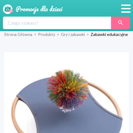
Promocje
Strona Główna
>
Produkty
>
Gry i zabawki
>
Zabawki edukacyjne
Produkty
Sklepy
Blog
Wyprawka