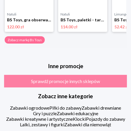
Natuli
Natuli
Limango
BS Toys, gra obserwacyjna Kot w kapeluszu Bs toys
BS Toys, paletki - tarcze z włochatą piłką Bs toys
122.00 zł
114.00 zł
52.42 zł
Zobacz markę Bs Toys
Inne promocje
Sprawdź promocje innych sklepów
Zobacz inne kategorie
Zabawki ogrodowe
Piłki do zabawy
Zabawki drewniane
Gry i puzzle
Zabawki edukacyjne
Zabawki kreatywne i artystyczne
Klocki
Pojazdy do zabawy
Lalki, zestawy i figurki
Zabawki dla niemowląt