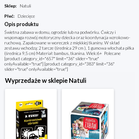
Sklep
:
Natuli
Płeć
:
Dziecięce
Opis produktu
Świetna zabawa w domu, ogrodzie lub na podwórku. Ćwiczy i
wspomaga rozwój motoryczny dziecka oraz koordynacja wzrokowo-
ruchową. Zapakowane w woreczek z miękkiej tkaniny. W skład
zestawu wchodzą: 2 tarcze (średnica 29 cm ), 1 gumowa włochata piłka
(średnica 9,5 cm) Materiał: bambus, tkanina. Wiek:6+ Polecane
[product category_id="657" limit="36" slider="true"
onlyAvailable="true"] [product category_id="383" limit="36"
slider="true" onlyAvailable="true"]
Wyprzedaże w sklepie Natuli