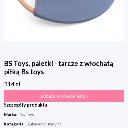
BS Toys, paletki - tarcze z włochatą
piłką Bs toys
114
zł
Zobacz w sklepie Natuli
Szczegóły produktu
Marka
:
Bs Toys
Kategoria
:
Zabawki edukacyjne