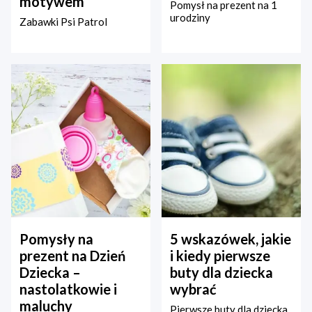
motywem
Pomysł na prezent na 1
urodziny
Zabawki Psi Patrol
Pomysły na
5 wskazówek, jakie
prezent na Dzień
i kiedy pierwsze
Dziecka –
buty dla dziecka
nastolatkowie i
wybrać
maluchy
Pierwsze buty dla dziecka