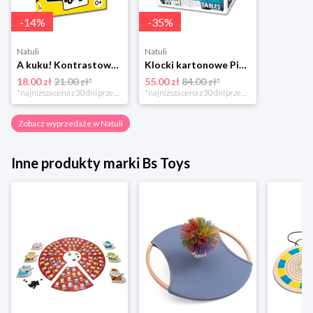
-
14
%
-
35
%
Natuli
Natuli
A kuku! Kontrastowe obrazki. Karty kontrastowe + poradnik 0+ Edgard
Klocki kartonowe Piramida Zabaw. Owoce i Warzywa Piramida zabaw
18.00 zł
21.00 zł*
55.00 zł
84.00 zł*
*najniższa cena z 30 dni przed obniżką
*najniższa cena z 30 dni przed obniżką
Zobacz wyprzedaże w Natuli
Inne produkty marki Bs Toys