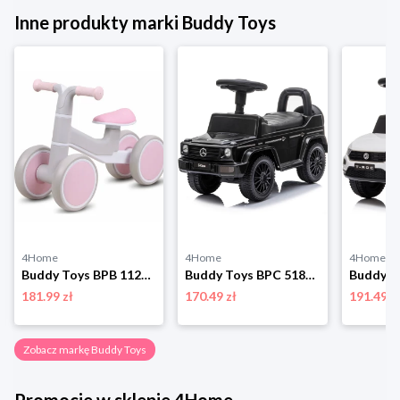
Inne produkty marki Buddy Toys
4Home
4Home
4Home
Buddy Toys BPB 1127 Odpychacz KVADROLET
Buddy Toys BPC 5188 Odpychacz Mercedes G350d
181.99 zł
170.49 zł
191.49 z
Zobacz markę Buddy Toys
Promocje w sklepie 4Home