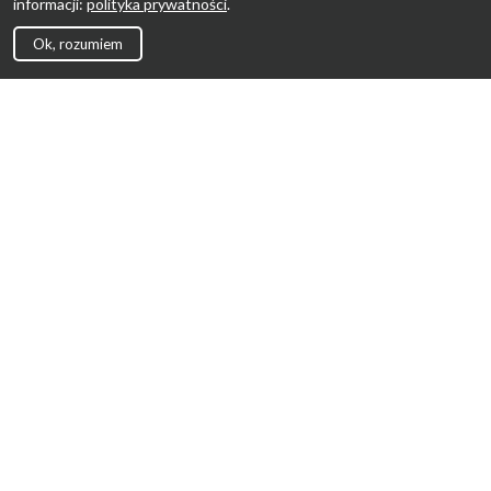
informacji:
polityka prywatności
.
Ok, rozumiem
Strona Główna
Promocje
Sklepy