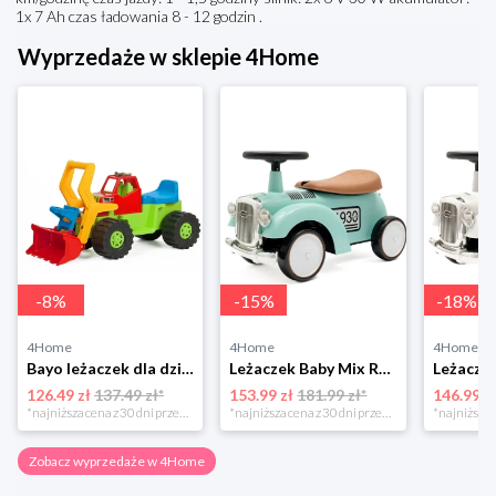
1x 7 Ah czas ładowania 8 - 12 godzin .
Wyprzedaże w sklepie 4Home
-
8
%
-
15
%
-
18
%
4Home
4Home
4Home
Bayo leżaczek dla dzieci koparko-ładowarka, 74 cm,zielony
Leżaczek Baby Mix Retro miętowy, 27 x 25 x 58 cm 4-Home
126.49 zł
137.49 zł*
153.99 zł
181.99 zł*
146.99 z
*najniższa cena z 30 dni przed obniżką
*najniższa cena z 30 dni przed obniżką
Zobacz wyprzedaże w 4Home