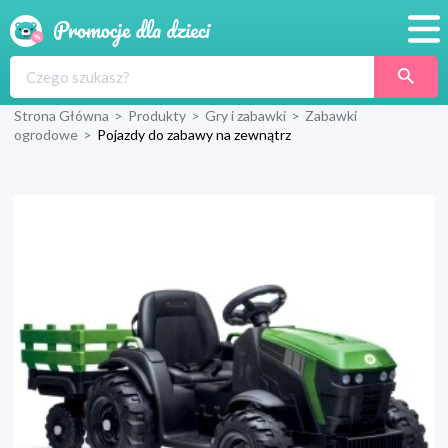
Promocje
Strona Główna
>
Produkty
>
Gry i zabawki
>
Zabawki
Produkty
ogrodowe
>
Pojazdy do zabawy na zewnątrz
Sklepy
Blog
Wyprawka