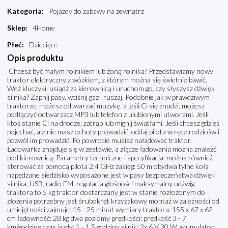
Kategoria
:
Pojazdy do zabawy na zewnątrz
Sklep
:
4Home
Płeć
:
Dziecięce
Opis produktu
Chcesz być małym rolnikiem lub żoną rolnika? Przedstawiamy nowy
traktor elektryczny z wózkiem, z którym można się świetnie bawić.
Weź kluczyki, usiądź za kierownicą i uruchom go, czy słyszysz dźwięk
silnika? Zapnij pasy, wciśnij gaz i ruszaj. Podobnie jak w prawdziwym
traktorze, możesz odtwarzać muzykę, a jeśli Ci się znudzi, możesz
podłączyć odtwarzacz MP3 lub telefon z ulubionymi utworami. Jeśli
ktoś stanie Ci na drodze, zatrąb lub mignij światłami. Jeśli chcesz gdzieś
pojechać, ale nie masz ochoty prowadzić, oddaj pilota w ręce rodziców i
pozwól im prowadzić. Po powrocie musisz naładować traktor.
Ładowarka znajduje się w zestawie, a złącze ładowania można znaleźć
pod kierownicą. Parametry techniczne i specyfikacja: można również
sterować za pomocą pilota 2,4 GHz zasięg: 50 m obydwa tylne koła
napędzane siedzisko wyposażone jest w pasy bezpieczeństwa dźwięk
silnika, USB, radio FM, regulacja głośności maksymalny udźwig
traktora to 5 kg traktor dostarczany jest w stanie rozłożonym do
złożenia potrzebny jest śrubokręt krzyżakowy montaż w zależności od
umiejętności zajmuje: 15 - 25 minut wymiary traktora: 155 x 67 x 62
cm ładowność: 28 kg dwa poziomy prędkości: prędkość 3 - 7
km/godzinę czas jazdy: 1 - 1,5 godziny silnik: 2x 6 V 30 W akumulator: