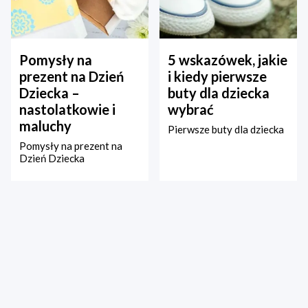
Pomysły na
5 wskazówek, jakie
prezent na Dzień
i kiedy pierwsze
Dziecka –
buty dla dziecka
nastolatkowie i
wybrać
maluchy
Pierwsze buty dla dziecka
Pomysły na prezent na
Dzień Dziecka