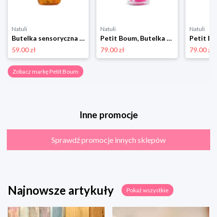
Natuli
Natuli
Natuli
Butelka sensoryczna FLOAT kurkuma, Petit Boum Petit boum
Petit Boum, Butelka sensoryczna, dwufazowa MOVE świat syreny Petit boum
59.00 zł
79.00 zł
79.00 zł
Zobacz markę Petit Boum
Inne promocje
Sprawdź promocje innych sklepów
Najnowsze artykuły
Pokaż wszystkie