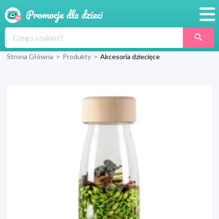
Promocje
Strona Główna
>
Produkty
>
Akcesoria dziecięce
Produkty
Sklepy
Blog
Wyprawka