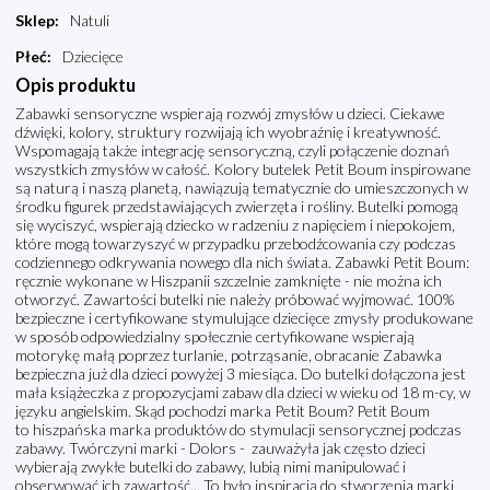
Sklep
:
Natuli
Płeć
:
Dziecięce
Opis produktu
Zabawki sensoryczne wspierają rozwój zmysłów u dzieci. Ciekawe
dźwięki, kolory, struktury rozwijają ich wyobraźnię i kreatywność.
Wspomagają także integrację sensoryczną, czyli połączenie doznań
wszystkich zmysłów w całość. Kolory butelek Petit Boum inspirowane
są naturą i naszą planetą, nawiązują tematycznie do umieszczonych w
środku figurek przedstawiających zwierzęta i rośliny. Butelki pomogą
się wyciszyć, wspierają dziecko w radzeniu z napięciem i niepokojem,
które mogą towarzyszyć w przypadku przebodźcowania czy podczas
codziennego odkrywania nowego dla nich świata. Zabawki Petit Boum:
ręcznie wykonane w Hiszpanii szczelnie zamknięte - nie można ich
otworzyć. Zawartości butelki nie należy próbować wyjmować. 100%
bezpieczne i certyfikowane stymulujące dziecięce zmysły produkowane
w sposób odpowiedzialny społecznie certyfikowane wspierają
motorykę małą poprzez turlanie, potrząsanie, obracanie Zabawka
bezpieczna już dla dzieci powyżej 3 miesiąca. Do butelki dołączona jest
mała książeczka z propozycjami zabaw dla dzieci w wieku od 18 m-cy, w
języku angielskim. Skąd pochodzi marka Petit Boum? Petit Boum
to hiszpańska marka produktów do stymulacji sensorycznej podczas
zabawy. Twórczyni marki - Dolors - zauważyła jak często dzieci
wybierają zwykłe butelki do zabawy, lubią nimi manipulować i
obserwować ich zawartość... To było inspiracją do stworzenia marki