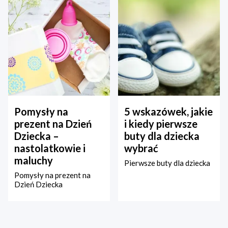
Pomysły na
5 wskazówek, jakie
prezent na Dzień
i kiedy pierwsze
Dziecka –
buty dla dziecka
nastolatkowie i
wybrać
maluchy
Pierwsze buty dla dziecka
Pomysły na prezent na
Dzień Dziecka