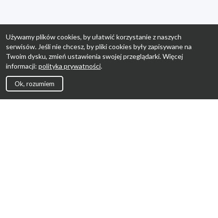
Używamy plików cookies, by ułatwić korzystanie z naszych
serwisów. Jeśli nie chcesz, by pliki cookies były zapisywane na
Twoim dysku, zmień ustawienia swojej przeglądarki. Więcej
informacji:
polityka prywatności
.
Ok, rozumiem