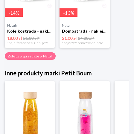
-
14
%
-
13
%
Natuli
Natuli
Kolejkostrada - naklejaj tory Zuzutoys
Domostrada - naklejaj ulice Zuzutoys
18.00 zł
21.00 zł*
21.00 zł
24.00 zł*
*najniższa cena z 30 dni przed obniżką
*najniższa cena z 30 dni przed obniżką
Zobacz wyprzedaże w Natuli
Inne produkty marki Petit Boum