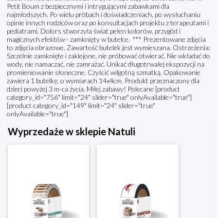
Petit Boum z bezpiecznymi i intrygującymi zabawkami dla
najmłodszych. Po wielu próbach i doświadczeniach, po wysłuchaniu
opinie innych rodziców oraz po konsultacjach projektu z terapeutami i
pediatrami, Dolors stworzyła świat pełen kolorów, przygód i
magicznych efektów - zamknięty w butelce. *** Prezentowane zdjęcia
to zdjęcia obrazowe. Zawartość butelek jest wymieszana. Ostrzeżenia:
Szczelnie zamknięte i zaklejone, nie próbować otwierać. Nie wkładać do
wody, nie namaczać, nie zamrażać. Unikać długotrwałej ekspozycji na
promieniowanie słoneczne. Czyścić wilgotną szmatką. Opakowanie
zawiera 1 butelkę, o wymiarach 14x4cm. Produkt przeznaczony dla
dzieci powyżej 3 m-ca życia. Miłej zabawy! Polecane [product
category_id="756" limit="24" slider="true" onlyAvailable="true"]
[product category_id="149" limit="24" slider="true"
onlyAvailable="true"]
Wyprzedaże w sklepie Natuli