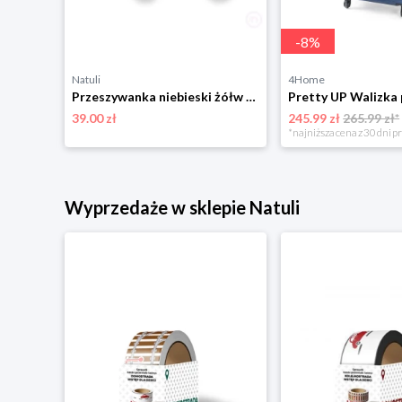
-
8
%
Natuli
4Home
Plecak dziecięcy z uszkami, niebieski, 28 x 32 x 10 cm 4-Home
Przeszywanka niebieski żółw Lobito
39.00 zł
245.99 zł
265.99 zł*
*najniższa cena z 30 dni p
Wyprzedaże w sklepie Natuli