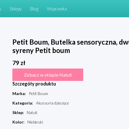
y
Sklepy
Blog
Wyprawka
Petit Boum, Butelka sensoryczna, 
syreny Petit boum
79
zł
Zobacz w sklepie Natuli
Szczegóły produktu
Marka
:
Petit Boum
Kategoria
:
Akcesoria dziecięce
Sklep
:
Natuli
Kolor
:
Niebieski