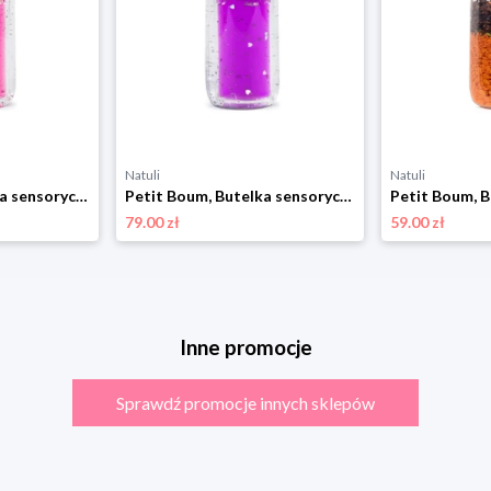
Natuli
Natuli
Petit Boum, Butelka sensoryczna, dwufazowa MOVE świat syreny Petit boum
Petit Boum, Butelka sensoryczna, dwufazowa MOVE kraina jednorożca Petit boum
79.00 zł
59.00 zł
Inne promocje
Sprawdź promocje innych sklepów