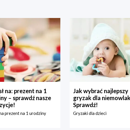
ł na: prezent na 1
Jak wybrać najlepszy
iny – sprawdź nasze
gryzak dla niemowla
zycje!
Sprawdź!
a prezent na 1 urodziny
Gryzaki dla dzieci