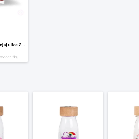
Domostrada - naklejaj ulice Zuzutoys
rzed obniżką