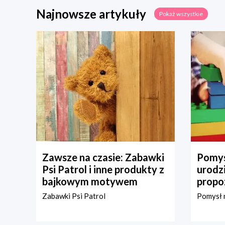
Najnowsze artykuły
Pokaż wszystkie
Zawsze na czasie: Zabawki
Pomys
Psi Patrol i inne produkty z
urodz
bajkowym motywem
propo
Zabawki Psi Patrol
Pomysł n