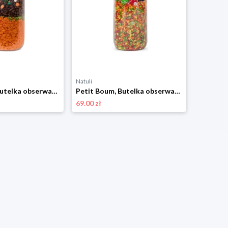
Natuli
Natuli
Petit Boum, Butelka obserwacyjna - KRÓLIK Petit boum
Petit Boum, Butelka obserwacyjna - OWOCE Petit boum
69.00 zł
89.00 zł