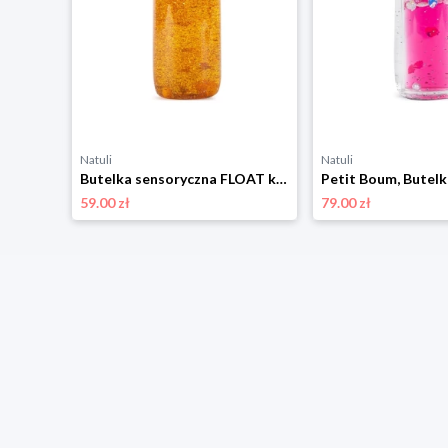
Natuli
Natuli
Butelka sensoryczna WOW!, Petit Boum Petit boum
Butelka sensoryczna FLOAT kurkuma, Petit Boum Petit boum
59.00 zł
79.00 zł