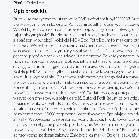
Płeć
:
Dziecięce
Opis produktu
Butelki sensoryczne dwufazowe MOVE z efektem lupy! WOW! Butel
się w świat marzeń i kolorów. Potrząśnij butelką i obserwuj, jak oż
Wśród bąbelków, cekinów i muszelek, pojawia się piękna, pływająca 
tajemniczym głosie? Przekonaj się sam i odkryj magiczne historie u
złapać sen w butelce? Kolekcja MOVE od Petit Boum to magiczne bu
każdego! Wypełnione innowacyjnym płynem dwufazowym, tworzą hip
wprowadza dzieci w fascynujący świat wyobraźni. Zastosowany efek
gęstości płynów oraz wyszukiwaniu elementów. Za każdym razem, gdy
nowa sensoryczna podróż! Zobacz, jak planety, astronauci, zwierzęta,
dryfują w rytm zmian gęstości płynu. To prawdziwa uczta dla zmysłów
Kolekcja MOVE to nie tylko zabawka, ale prawdziwa przygoda w butel
stymulują wyobraźnię! Obserwowanie zachwycającego świata barw o
wprawi dziecko w błogi stan relaksu i spokoju. Skupienie uwagi na
koncentracji i uważności. Zabawki sensoryczne wspierają rozwój zmy
rozwijają ich wyobraźnię i kreatywność. Dodatkowo, wspomagają int
wszystkich zmysłów w spójną całość. Butelki Petit Boum to prawdziw
inspiruje! Zabawki Petit Boum: Ręcznie wykonane w Hiszpanii: Każd
lokalnych rzemieślników. Szczelnie zamknięte: Zawartości butelki n
bezpieczeństwo. 100% bezpieczne i certyfikowane: Spełniają wszyst
zmysły: Wzbogacają rozwój sensoryczny dziecka. Produkowane w s
środowisko i etyczne praktyki produkcyjne. Wspierają motorykę małą
rozwija zręczność dzieci. Skąd pochodzi marka Petit Boum? Petit B
sensorycznej podczas zabawy. Założycielka marki, Dolors, zauważyła,