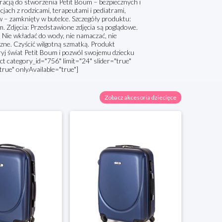
iracją do stworzenia Petit Boum – bezpiecznych i
jach z rodzicami, terapeutami i pediatrami,
 – zamknięty w butelce. Szczegóły produktu:
 Zdjęcia: Przedstawione zdjęcia są poglądowe.
. Nie wkładać do wody, nie namaczać, nie
zne. Czyścić wilgotną szmatką. Produkt
ryj świat Petit Boum i pozwól swojemu dziecku
t category_id="756" limit="24" slider="true"
true" onlyAvailable="true"]
Zobacz akcesoria dziecięce