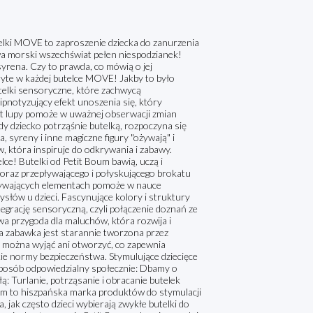
ki MOVE to zaproszenie dziecka do zanurzenia
ywa morski wszechświat pełen niespodzianek!
syrena. Czy to prawda, co mówią o jej
kryte w każdej butelce MOVE! Jakby to było
telki sensoryczne, które zachwycą
notyzujący efekt unoszenia się, który
t lupy pomoże w uważnej obserwacji zmian
 dziecko potrząśnie butelką, rozpoczyna się
 syreny i inne magiczne figury "ożywają" i
, która inspiruje do odkrywania i zabawy.
ce! Butelki od Petit Boum bawią, uczą i
raz przepływającego i połyskującego brokatu
 pływających elementach pomoże w nauce
słów u dzieci. Fascynujące kolory i struktury
egrację sensoryczną, czyli połączenie doznań ze
a przygoda dla maluchów, która rozwija i
a zabawka jest starannie tworzona przez
ie można wyjąć ani otworzyć, co zapewnia
kie normy bezpieczeństwa. Stymulujące dziecięce
posób odpowiedzialny społecznie: Dbamy o
: Turlanie, potrząsanie i obracanie butelek
oum to hiszpańska marka produktów do stymulacji
 jak często dzieci wybierają zwykłe butelki do