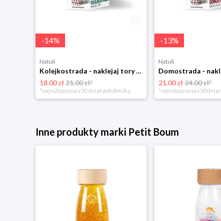
-
14
%
-
13
%
Natuli
Natuli
Kolejkostrada - naklejaj tory Zuzutoys
18.00 zł
21.00 zł*
21.00 zł
24.00 zł*
*najniższa cena z 30 dni przed obniżką
*najniższa cena z 30 dni p
Inne produkty marki Petit Boum