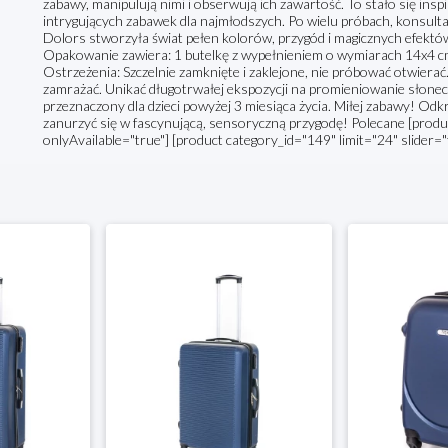
zabawy, manipulują nimi i obserwują ich zawartość. To stało się insp
intrygujących zabawek dla najmłodszych. Po wielu próbach, konsultac
Dolors stworzyła świat pełen kolorów, przygód i magicznych efektów
Opakowanie zawiera: 1 butelkę z wypełnieniem o wymiarach 14x4 cm.
Ostrzeżenia: Szczelnie zamknięte i zaklejone, nie próbować otwierać
zamrażać. Unikać długotrwałej ekspozycji na promieniowanie słonec
przeznaczony dla dzieci powyżej 3 miesiąca życia. Miłej zabawy! Odk
zanurzyć się w fascynującą, sensoryczną przygodę! Polecane [produc
onlyAvailable="true"] [product category_id="149" limit="24" slider="