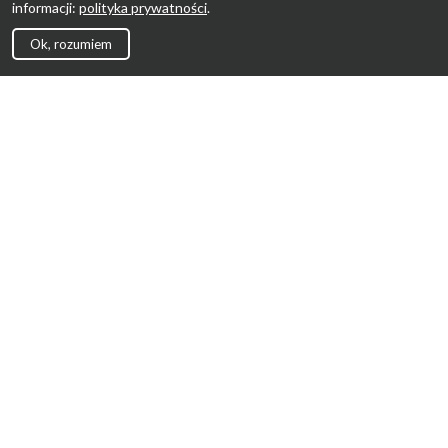
informacji:
polityka prywatności
.
Ok, rozumiem
Strona Główna
Promocje
Sklepy