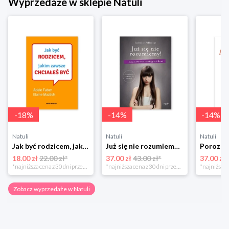
Wyprzedaże w sklepie Natuli
-
18
%
-
14
%
-
14
%
Natuli
Natuli
Natuli
Jak być rodzicem, jakim zawsze chciałeś być Media rodzina
Już się nie rozumiemy! Jak przeżyć czas trzaskających drzwi Esprit
18.00 zł
22.00 zł*
37.00 zł
43.00 zł*
37.00 zł
*najniższa cena z 30 dni przed obniżką
*najniższa cena z 30 dni przed obniżką
Zobacz wyprzedaże w Natuli