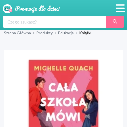
Promocje
Strona Główna
>
Produkty
>
Edukacja
>
Książki
Produkty
Sklepy
Blog
Wyprawka