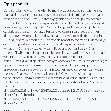
Opis produktu
Cała szkoła mówi o mnie Ale kto mógł przypuszczać!? Strojenie się,
makijaż i przyziemne uczucia były przecież ostatnimi rzeczami, o jakie
posądziłaby siebie Eliza. „Jesteś wyłącznie tak dobra, jak świadczą o
tobie fakty” — taką dewizę wyznawała na co dzień. Jej myśli zaprzątał
przede wszystkim „Sygnalista” – szkolna gazetka, w redakcji której
działała z sukcesami od lat, a teraz, jako uczennica przedostatniej
klasy, mogła w końcu kandydować na stanowisko redaktor naczelnej.
Była najlepszą kandydatką! Bez dwóch zdań!Do momentu, kiedy na jej
drodze pojawił się – niedoświadczony, ale wysoki, przystojny i
wygadany (jak się okazuje!) – Len. Podobno po kontuzji, która
uniemożliwiła mu dalszą karierę baseballisty, „swoje miejsce” odnalazł
właśnie tutaj, w redakcji „Sygnalisty” i pokochał pisanie. Dobre
sobie!Eliza Quan staje przed nowym wyzwaniem – musi zmierzyć się z
rywalem i walczyć o wymarzone stanowisko. Przy okazji, przez
przypadek, staje się twarzą feministycznej rewolucji.A jeśli Len wcale
nie jest aż tak wyrafinowany i zepsuty? Czy uda im się podjąć
współpracę? I czym skończy się ta walka o szkolne stołki? Książki dla
młodzieży Literatura młodzieżowa Książki o nastolatkach Polecamy:
[product
id="15505,21842,19904,23405,22105,22201,21018,19847,22935”
slider="true"] [product
id="22030,15070,23270,15074,20772,22165,22981,15116,16555”
slider="true"]