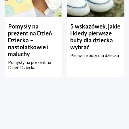
Pomysły na
5 wskazówek, jakie
prezent na Dzień
i kiedy pierwsze
Dziecka –
buty dla dziecka
nastolatkowie i
wybrać
maluchy
Pierwsze buty dla dziecka
Pomysły na prezent na
Dzień Dziecka