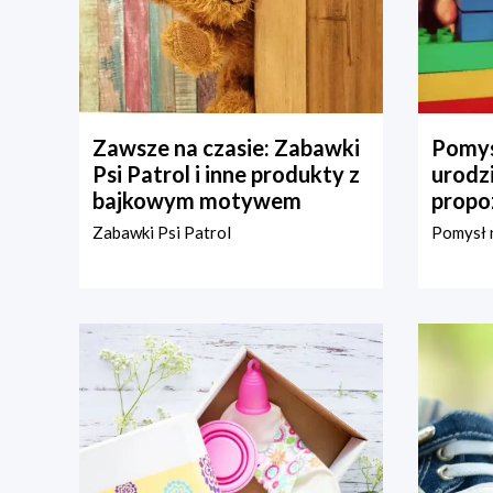
Zawsze na czasie: Zabawki
Pomys
Psi Patrol i inne produkty z
urodz
bajkowym motywem
propo
Zabawki Psi Patrol
Pomysł n