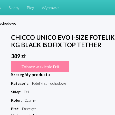
y
Sklepy
Blog
Wyprawka
amochodowe
CHICCO UNICO EVO I-SIZE FOTEL
KG BLACK ISOFIX TOP TETHER
389
zł
Zobacz w sklepie Erli
Szczegóły produktu
Kategoria
:
Foteliki samochodowe
Sklep
:
Erli
Kolor
:
Czarny
Płeć
:
Dziecięce