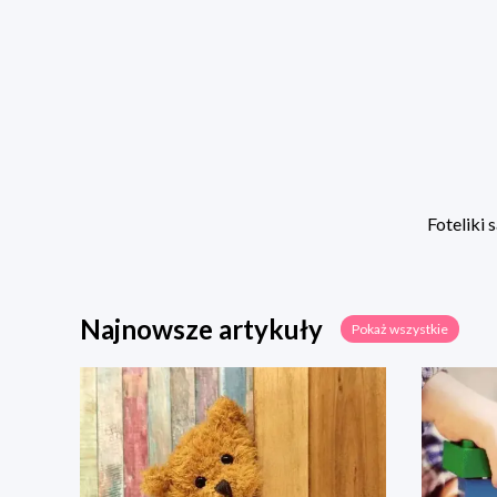
Foteliki
Najnowsze artykuły
Pokaż wszystkie