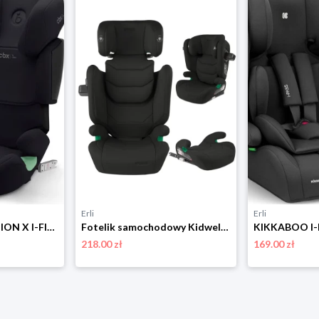
Erli
Erli
CYBEX CBX SOLUTION X I-FIX FOTELIK SAMOCHODOWY ISOFIX PURE BLACK 15-50 KG
Fotelik samochodowy Kidwell TENDO 100-150 cm ISOFIX I-SIZE 15-36 kg czarny
218.00 zł
169.00 zł