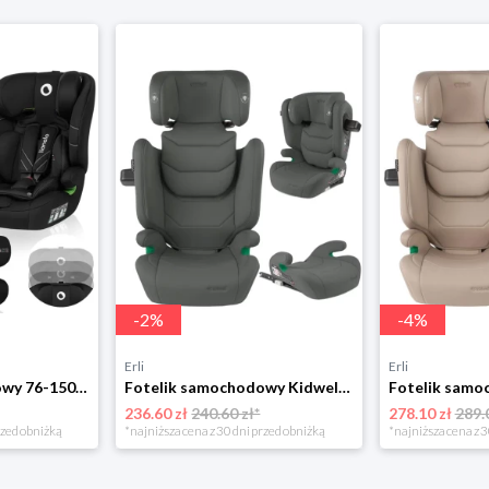
-
2
%
-
4
%
Erli
Erli
Fotelik samochodowy 76-150cm SZEROKIE SIEDZISKO 9-36kg Lionelo LEVI I-SIZE
Fotelik samochodowy Kidwell TENDO 100-150 cm ISOFIX I-SIZE 15-36 kg szary
236.60 zł
240.60 zł*
278.10 zł
289.
rzed obniżką
*najniższa cena z 30 dni przed obniżką
*najniższa cena z 3