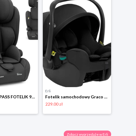
Erli
Erli
KIKKABOO I-PASS FOTELIK 9-36 KG 76-150 CM I-SIZE ZAGŁÓWEK REGULOWANY CZARNY
Fotelik samochodowy Graco SnugLite i-Size R129 0-13 kg midnight
229.00 zł
319.00 zł
Zobacz wyprzedaże w Erli