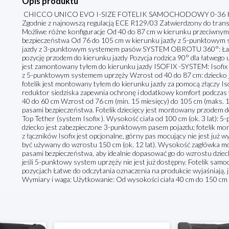
Opis produktu
CHICCO UNICO EVO I-SIZE FOTELIK SAMOCHODOWY 0-36 KG BL
Zgodnie z najnowszą regulacją ECE R129/03 Zatwierdzony do transp
Możliwe różne konfiguracje Od 40 do 87 cm w kierunku przeciwnym
bezpieczeństwa Od 76 do 105 cm w kierunku jazdy z 5-punktowym
jazdy z 3-punktowym systemem pasów SYSTEM OBROTU 360°: Łatwa 
pozycję przodem do kierunku jazdy Pozycja rodzica 90° dla łatwego 
jest zamontowany tyłem do kierunku jazdy ISOFIX -SYSTEM: Isofix -Z
z 5-punktowym systemem uprzęży Wzrost od 40 do 87 cm: dziecko
fotelik jest montowany tyłem do kierunku jazdy za pomocą złączy Isof
reduktor siedziska zapewnia ochronę i dodatkowy komfort podczas 
40 do 60 cm Wzrost od 76 cm (min. 15 miesięcy) do 105 cm (maks. 1
pasami bezpieczeństwa. Fotelik dziecięcy jest montowany przodem do
Top Tether (system Isofix ). Wysokość ciała od 100 cm (ok. 3 lat)
dziecko jest zabezpieczone 3-punktowym pasem pojazdu; fotelik mon
z łączników Isofix jest opcjonalne, górny pas mocujący nie jest już w
być używany do wzrostu 150 cm (ok. 12 lat). Wysokość zagłówka m
pasami bezpieczeństwa, aby idealnie dopasować go do wzrostu dziec
jeśli 5-punktowy system uprzęży nie jest już dostępny. Fotelik sa
pozycjach Łatwe do odczytania oznaczenia na produkcie wyjaśniają, ja
Wymiary i waga: Użytkowanie: Od wysokości ciała 40 cm do 150 cm L