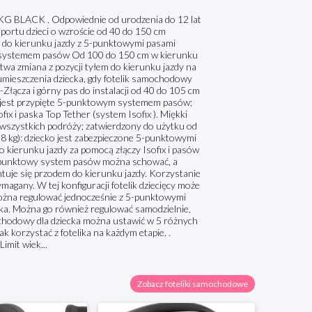
ACK . Odpowiednie od urodzenia do 12 lat
ortu dzieci o wzroście od 40 do 150 cm
 do kierunku jazdy z 5-punktowymi pasami
 systemem pasów Od 100 do 150 cm w kierunku
zmiana z pozycji tyłem do kierunku jazdy na
umieszczenia dziecka, gdy fotelik samochodowy
łącza i górny pas do instalacji od 40 do 105 cm
 jest przypięte 5-punktowym systemem pasów;
ix i paska Top Tether (system Isofix ). Miękki
wszystkich podróży; zatwierdzony do użytku od
8 kg): dziecko jest zabezpieczone 5-punktowymi
 kierunku jazdy za pomocą złączy Isofix i pasów
: 5-punktowy system pasów można schować, a
tuje się przodem do kierunku jazdy. Korzystanie
ymagany. W tej konfiguracji fotelik dziecięcy może
ożna regulować jednocześnie z 5-punktowymi
ka. Można go również regulować samodzielnie,
mochodowy dla dziecka można ustawić w 5 różnych
k korzystać z fotelika na każdym etapie. .
imit wiek...
Zobacz foteliki samochodowe