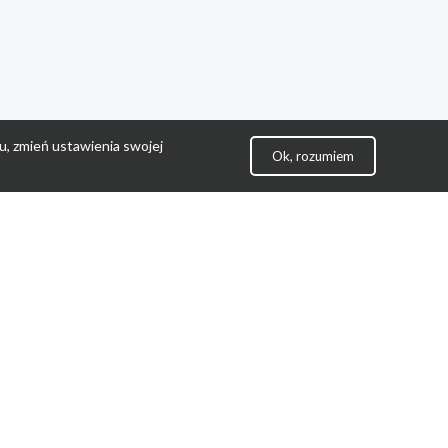
u, zmień ustawienia swojej
Ok, rozumiem
lityka Prywatności
ontakt
gulamin