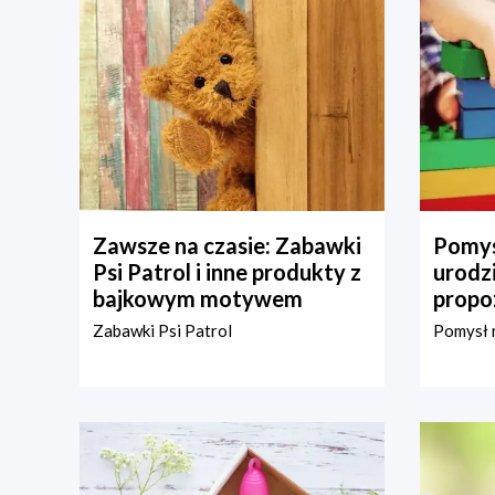
Zawsze na czasie: Zabawki
Pomys
Psi Patrol i inne produkty z
urodz
bajkowym motywem
propo
Zabawki Psi Patrol
Pomysł n