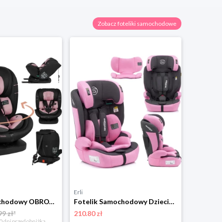
Zobacz foteliki samochodowe
Erli
Erli
Fotelik samochodowy OBROTOWY isofix 40-150cm Lionelo BASTIAAN I-SIZE
Fotelik Samochodowy Dziecięcy 76-150cm Sesttino Rocker Pro9-36kg Bezpieczny
99 zł*
210.80 zł
220.00 zł
0 dni przed obniżką