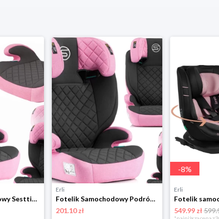
-
8
%
Erli
Erli
Fotelik Samochodowy Sesttino Armor Pro ISOFIX 100 - 150 cm I-Size 15 - 36kg
Fotelik Samochodowy Podróżny Sesttino Armor 100 - 150 cm I-Size 15 - 36 kg
201.10 zł
549.99 zł
599.
*najniższa cena z 3