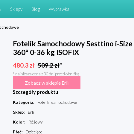
y
Sklepy
Blog
Wyprawka
amochodowe
Fotelik Samochodowy Sesttino i-Siz
360° 0-36 kg ISOFIX
480.3
zł
509.2
zł
*
* najniższa cena z 30 dni przed obniżką
Zobacz w sklepie Erli
Szczegóły produktu
Kategoria
:
Foteliki samochodowe
Sklep
:
Erli
Kolor
:
Różowy
Płeć
:
Dziecięce