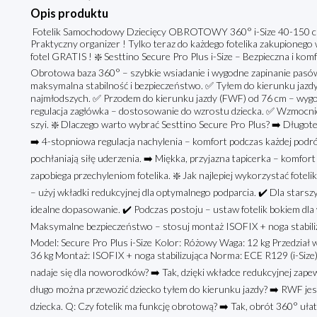
Opis produktu
Fotelik Samochodowy Dziecięcy OBROTOWY 360° i-Size 40-150 cm 
Praktyczny organizer ! Tylko teraz do każdego fotelika zakupionego 
fotel GRATIS ! ❇️ Sesttino Secure Pro Plus i-Size – Bezpieczna i k
Obrotowa baza 360° – szybkie wsiadanie i wygodne zapinanie pasów
maksymalna stabilność i bezpieczeństwo. ✅ Tyłem do kierunku jaz
najmłodszych. ✅ Przodem do kierunku jazdy (FWF) od 76 cm – wygod
regulacja zagłówka – dostosowanie do wzrostu dziecka. ✅ Wzmocnie
szyi. ❇️ Dlaczego warto wybrać Sesttino Secure Pro Plus? ➡️ Długot
➡️ 4-stopniowa regulacja nachylenia – komfort podczas każdej podr
pochłaniają siłę uderzenia. ➡️ Miękka, przyjazna tapicerka – komfor
zapobiega przechyleniom fotelika. ❇️ Jak najlepiej wykorzystać fote
– użyj wkładki redukcyjnej dla optymalnego podparcia. ✔️ Dla starsz
idealne dopasowanie. ✔️ Podczas postoju – ustaw fotelik bokiem dla 
Maksymalne bezpieczeństwo – stosuj montaż ISOFIX + noga stabilizuj
Model: Secure Pro Plus i-Size Kolor: Różowy Waga: 12 kg Przedział
36 kg Montaż: ISOFIX + noga stabilizująca Norma: ECE R129 (i-Size) 
nadaje się dla noworodków? ➡️ Tak, dzięki wkładce redukcyjnej zape
długo można przewozić dziecko tyłem do kierunku jazdy? ➡️ RWF jes
dziecka. Q: Czy fotelik ma funkcję obrotową? ➡️ Tak, obrót 360° ułat