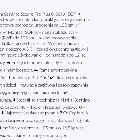
Sesttino Secure Pro Plus 0-36 kg ISOFIX
w tej ofercie dokładamy praktyczny organizer na
omfortowa podróż od urodzenia do 150 cm! ✅
. ✅ Montaż ISOFIX + noga stabilizująca –
dy (RWF) do 105 cm – rekomendowane dla
a dla starszych dzieci. ✅ Wielostopniowa
nia boczne A.S.P. – dodatkowa ochrona głowy i
erminowe użytkowanie – od narodzin do 12 lat.
óży. ➡️ Energochłonne materiały – skutecznie
t dla najmłodszych. ➡️ Rama antyrotacyjna –
lik Sesttino Secure Pro Plus? ✔️ Dla noworodków
ych dzieci – regulacja zagłówka i pasów zapewnia
wygodniejszego zapinania dziecka. ✔️
ąca. ⬇️ Specyfikacja techniczna Marka: Sesttino
 wzrostowy: 40 – 150 cm Przedział wagowy: 0 –
⬇️ Najczęściej zadawane pytania ❓ Q: Czy fotelik
wnia bezpieczną pozycję dla najmłodszych. Q: Jak
t możliwy do wzrostu 105 cm, do 18,5 kg wagi
wia wsiadanie i zmianę kierunku jazd...