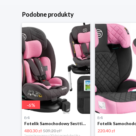
Podobne produkty
-
6
%
Erli
Erli
Fotelik samochodowy 76-150cm SZEROKIE SIEDZISKO 9-36kg Lionelo LEVI I-SIZE
Fotelik Samochodowy Sesttino i-Size 40-150 cm Obrotowy 360° 0-36 kg ISOFIX
480.30 zł
509.20 zł*
220.40 zł
*najniższa cena z 30 dni przed obniżką