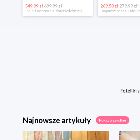
549.99 zł
699.99 zł*
269.50 zł
279.99 zł*
niżką
*najniższa cena z 30 dni przed obniżką
*najniższa cena z 30 dni p
Foteliki
Najnowsze artykuły
Pokaż wszystkie