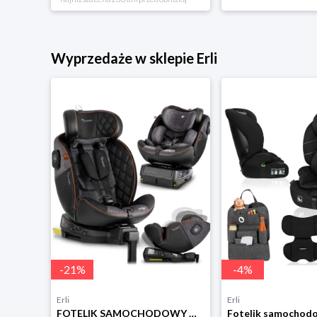
Wyprzedaże w sklepie Erli
-
21
%
-
4
%
Erli
Erli
Fotelik Samochodowy Dziecięcy Podróżny 40-150cm Sesttino Secure Pro 0-36kg
FOTELIK SAMOCHODOWY OBROTOWY z NOGĄ 0-36KG ISOFIX NUKIDO I-SIZE 40-150cm