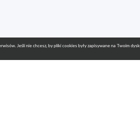
rwisów. Jeśli nie chcesz, by pliki cookies były zapisywane na Twoim dysk
a
Przepisy dla dzieci
Po
Nuumi.pl - moda online
K
Megarabaty.pl
Re
ocje dla dzieci