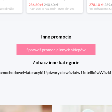
236.60 zł
240.60 zł*
278.10 zł
289.
rzed obniżką
*najniższa cena z 30 dni przed obniżką
*najniższa cena z 3
Inne promocje
Sprawdź promocje innych sklepów
Zobacz inne kategorie
 samochodowe
Materacyki i śpiwory do wózków i fotelików
Wózki 