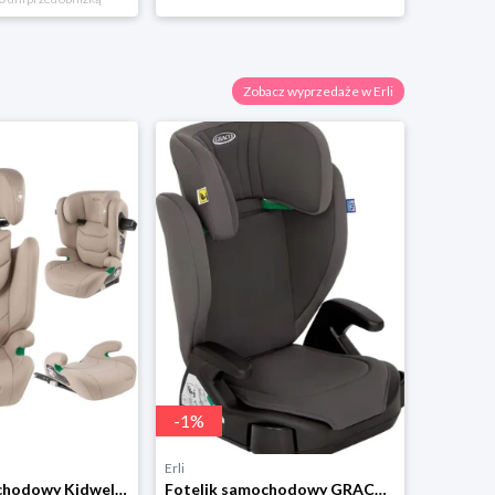
Zobacz wyprzedaże w Erli
-
1
%
-
10
%
Erli
Erli
Fotelik samochodowy Kidwell TENDO 100-150 cm ISOFIX I-SIZE beżowy
Fotelik samochodowy GRACO JUNIOR MAXI I-SIZE 100 - 150 cm 15 - 36 kg