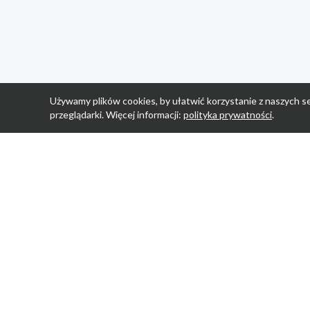
Używamy plików cookies, by ułatwić korzystanie z naszych se
przeglądarki. Więcej informacji:
polityka prywatności
.
Strona Główn
Promocje
Sklepy
Wyprawka
Aplikacja Prom