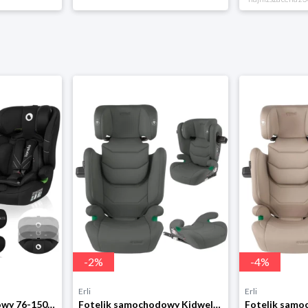
-
2
%
-
4
%
Erli
Erli
Fotelik samochodowy 76-150cm SZEROKIE SIEDZISKO 9-36kg Lionelo LEVI I-SIZE
Fotelik samochodowy Kidwell TENDO 100-150 cm ISOFIX I-SIZE 15-36 kg szary