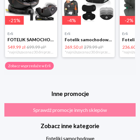
-
21
%
-
4
%
-
2
%
Erli
Erli
Erli
FOTELIK SAMOCHODOWY OBROTOWY z NOGĄ 0-36KG ISOFIX NUKIDO I-SIZE 40-150cm
Fotelik samochodowy 76-150cm SZEROKIE SIEDZISKO 9-36kg Lionelo LEVI I-SIZE
549.99 zł
699.99 zł*
269.50 zł
279.99 zł*
236.60 z
*najniższa cena z 30 dni przed obniżką
*najniższa cena z 30 dni przed obniżką
Zobacz wyprzedaże w Erli
Inne promocje
Sprawdź promocje innych sklepów
Zobacz inne kategorie
Foteliki samochodowe