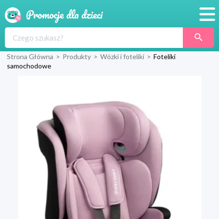
Promocje
Strona Główna
>
Produkty
>
Wózki i foteliki
>
Foteliki
Produkty
samochodowe
Sklepy
Blog
Wyprawka