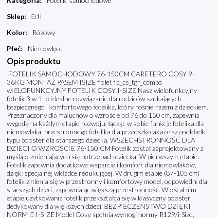
Kategoria
:
Foteliki samochodowe
Sklep
:
Erli
Kolor
:
Różowy
Płeć
:
Niemowlęce
Opis produktu
FOTELIK SAMOCHODOWY 76-150CM CARETERO COSY 9-
36KG MONTAŻ PASEM ISIZE fiolet flc_cs_tgr_combo
wIELOFUNKCYJNY FOTELIK COSY I-SIZE Nasz wielofunkcyjny
fotelik 3 w 1 to idealne rozwiązanie dla rodziców szukających
bezpiecznego i komfortowego fotelika, który rośnie razem z dzieckiem.
Przeznaczony dla maluchów o wzroście od 76 do 150 cm, zapewnia
wygodę na każdym etapie rozwoju, łącząc w sobie funkcje fotelika dla
niemowlaka, przestronnego fotelika dla przedszkolaka oraz podkładki
typu booster dla starszego dziecka. WSZECHSTRONNOŚĆ DLA
DZIECI O WZROŚCIE 76-150 CM Fotelik został zaprojektowany z
myślą o zmieniających się potrzebach dziecka. W pierwszym etapie:
Fotelik zapewnia dodatkowe wsparcie i komfort dla niemowlaków,
dzięki specjalnej wkładce redukującej. W drugim etapie (87-105 cm)
fotelik zmienia się w przestronny i komfortowy model, odpowiedni dla
starszych dzieci, zapewniając większą przestronność. W ostatnim
etapie użytkowania fotelik przekształca się w klasyczny booster,
dedykowany dla większych dzieci. BEZPIECZEŃSTWO DZIĘKI
NORMIE I-SIZE Model Cosy spełnia wymogi normy R129/i-Size,