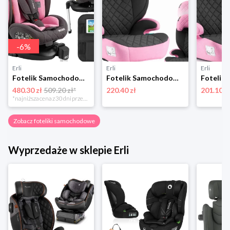
-
6
%
Erli
Erli
Erli
Fotelik Samochodowy Sesttino i-Size 40-150 cm Obrotowy 360° 0-36 kg ISOFIX
Fotelik Samochodowy Sesttino Armor Pro ISOFIX 100 - 150 cm I-Size 15 - 36kg
480.30 zł
509.20 zł*
220.40 zł
201.10 z
*najniższa cena z 30 dni przed obniżką
Zobacz foteliki samochodowe
Wyprzedaże w sklepie Erli