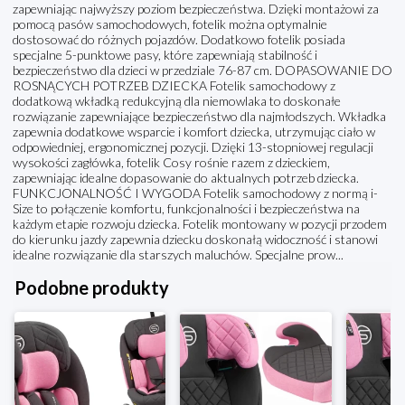
zapewniając najwyższy poziom bezpieczeństwa. Dzięki montażowi za
pomocą pasów samochodowych, fotelik można optymalnie
dostosować do różnych pojazdów. Dodatkowo fotelik posiada
specjalne 5-punktowe pasy, które zapewniają stabilność i
bezpieczeństwo dla dzieci w przedziale 76-87 cm. DOPASOWANIE DO
ROSNĄCYCH POTRZEB DZIECKA Fotelik samochodowy z
dodatkową wkładką redukcyjną dla niemowlaka to doskonałe
rozwiązanie zapewniające bezpieczeństwo dla najmłodszych. Wkładka
zapewnia dodatkowe wsparcie i komfort dziecka, utrzymując ciało w
odpowiedniej, ergonomicznej pozycji. Dzięki 13-stopniowej regulacji
wysokości zagłówka, fotelik Cosy rośnie razem z dzieckiem,
zapewniając idealne dopasowanie do aktualnych potrzeb dziecka.
FUNKCJONALNOŚĆ I WYGODA Fotelik samochodowy z normą i-
Size to połączenie komfortu, funkcjonalności i bezpieczeństwa na
każdym etapie rozwoju dziecka. Fotelik montowany w pozycji przodem
do kierunku jazdy zapewnia dziecku doskonałą widoczność i stanowi
idealne rozwiązanie dla starszych maluchów. Specjalne prow...
Podobne produkty