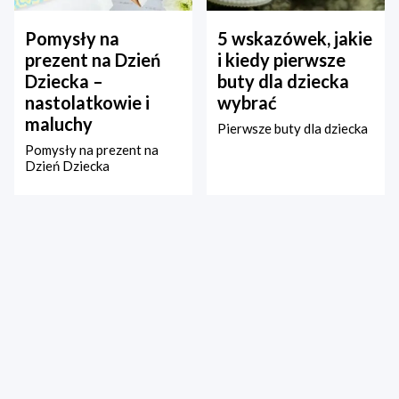
Pomysły na
5 wskazówek, jakie
prezent na Dzień
i kiedy pierwsze
Dziecka –
buty dla dziecka
nastolatkowie i
wybrać
maluchy
Pierwsze buty dla dziecka
Pomysły na prezent na
Dzień Dziecka