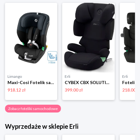
Limango
Erli
Erli
Maxi-Cosi Fotelik samochodowy "Titan I-size" w kolorze czarnym - grupa 1/2/3 rozmiar: onesize
CYBEX CBX SOLUTION X I-FIX FOTELIK SAMOCHODOWY ISOFIX PURE BLACK 15-50 KG
918.12 zł
399.00 zł
218.00 z
Zobacz foteliki samochodowe
Wyprzedaże w sklepie Erli