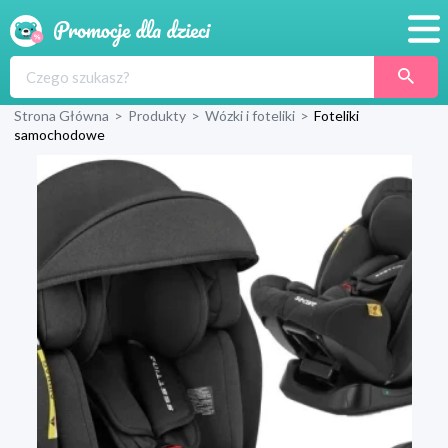
Promocje
Strona Główna
>
Produkty
>
Wózki i foteliki
>
Foteliki
Produkty
samochodowe
Sklepy
Blog
Wyprawka