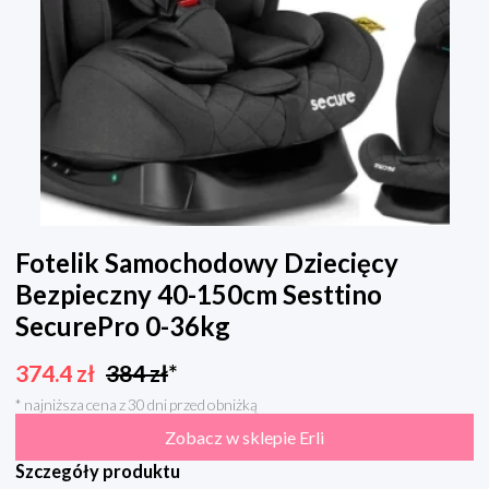
Fotelik Samochodowy Dziecięcy
Bezpieczny 40-150cm Sesttino
SecurePro 0-36kg
374.4
zł
384
zł
*
* najniższa cena z 30 dni przed obniżką
Zobacz w sklepie Erli
Szczegóły produktu