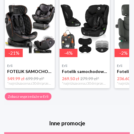
-
21
%
-
4
%
-
2
%
Erli
Erli
Erli
FOTELIK SAMOCHODOWY OBROTOWY z NOGĄ 0-36KG ISOFIX NUKIDO I-SIZE 40-150cm
Fotelik samochodowy 76-150cm SZEROKIE SIEDZISKO 9-36kg Lionelo LEVI I-SIZE
549.99 zł
699.99 zł*
269.50 zł
279.99 zł*
236.60 z
*najniższa cena z 30 dni przed obniżką
*najniższa cena z 30 dni przed obniżką
Zobacz wyprzedaże w Erli
Inne promocje