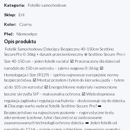
Kategoria
:
Foteliki samochodowe
Sklep
:
Erli
Kolor
:
Czarny
Płeć
:
Niemowlęce
Opis produktu
Fotelik Samochodowy Dziecięcy Bezpieczny 40-150cm Sesttino
SecurePro 0-36kg + daszek przeciwsłoneczny ❇️ Sesttino Secure Pro i-
Size 40-150 cm – jeden fotelik na lata! ☑️ Przeznaczony dla dzieci od
narodzin do 150 cm wzrostu – zakres wagowy 0-36 kg. ☑️
Homologacja i-Size (R129) – spełnia najnowsze europejskie normy
bezpieczeństwa. ☑️ Montaż przodem i tyłem do kierunku jazdy – tyłem
aż do 105 cm wzrostu! ☑️ Energochłonne materiały i wzmocnione
boczne skrzydła SIP – maksymalna ochrona. ☑️ Wielostopniowa
regulacja zagłówka i regulacja nachylenia – dostosowuje się do dziecka.
❇️ Dlaczego warto wybrać fotelik Sesttino Secure Pro? ➡️
Bezpieczeństwo na najwyższym poziomie – rygorystyczne testy
zderzeniowe (czołowe, tylne i boczne) oraz zastosowanie
zaawansowanych technologii ochrony dziecka. ➡️ Jeden fotelik od
narodzin do 12 lat – rośnie razem z dzieckiem, zapewniając wygodę i