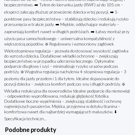
bezpieczeństwo. ➡️ Tyłem do kierunku jazdy (RWF) aż do 105 cm –
eksperci zalecają dłuższe przewożenie dziecka w tej pozycji. ➡️ 5-
punktowe pasy bezpieczeństwa – stabilizują dziecko i redukują ryzyko
przesunięcia w trakcie jazdy. ➡️ Miękkie, oddychające materiały –
zapewniają komfort nawet w długich podróżach. ➡️ Łatwy montaż przy
użyciu pasa samochodowego – uniwersalna kompatybilność z
większością pojazdów. ❇️ Regulowany i wzmocniony zagłówek
Wielostopniowa regulacja – pozwala dostosować wysokość zagłówka
do wzrostu dziecka. Dodatkowe wkładki ochronne – zwiększają
bezpieczeństwo w przypadku uderzenia bocznego. Optymalne
podparcie dla głowy i szyi – minimalizuje ryzyko urazów podczas
podróży. ❇️ Wygodna regulacja nachylenia 4-stopniowa regulacja – 3
poziomy dla jazdy przodem i 1 dla tyłem. Idealne dopasowanie do
pozycji dziecka – zwiększa komfort podczas snu i długich podróży. ❇️
Wkładka redukcyjna dla noworodków Idealne podparcie dla niemowląt
– odpowiednio wyprofilowana, redukuje głębokość fotelika.
Dodatkowe boczne wypełnienia – zwiększają stabilność i ochronę
najmniejszych pasażerów. Miękka, przyjemna w dotyku tkanina –
komfortowa nawet dla najbardziej wymagających maluszków. ⬇️
Specyfikacja techniczn...
Podobne produkty