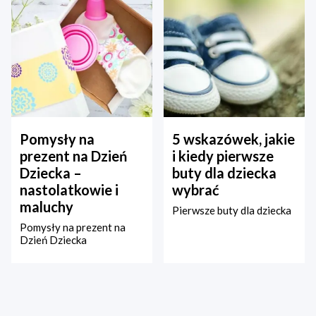
Pomysły na
5 wskazówek, jakie
prezent na Dzień
i kiedy pierwsze
Dziecka –
buty dla dziecka
nastolatkowie i
wybrać
maluchy
Pierwsze buty dla dziecka
Pomysły na prezent na
Dzień Dziecka