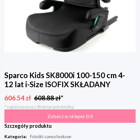
Sparco Kids SK8000i 100-150 cm 4-
12 lat i-Size ISOFIX SKŁADANY
606.54
zł
608.88
zł
*
* najniższa cena z 30 dni przed obniżką
Zobacz w sklepie Erli
Szczegóły produktu
Kategoria
:
Foteliki samochodowe