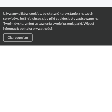
Używamy plików cookies, by ułatwić korzystanie z naszych
serwisów. Jeśli nie chcesz, by pliki cookies były zapisywane na
Twoim dysku, zmień ustawienia swojej przeglądarki. Więcej
informacji:
polityka prywatności
.
Ok, rozumiem