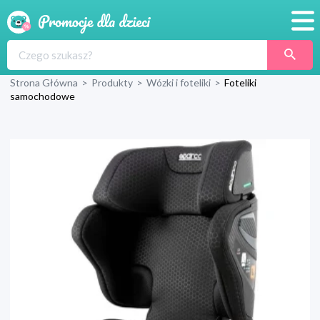
Promocje
Strona Główna
>
Produkty
>
Wózki i foteliki
>
Foteliki
Produkty
samochodowe
Sklepy
Blog
Wyprawka