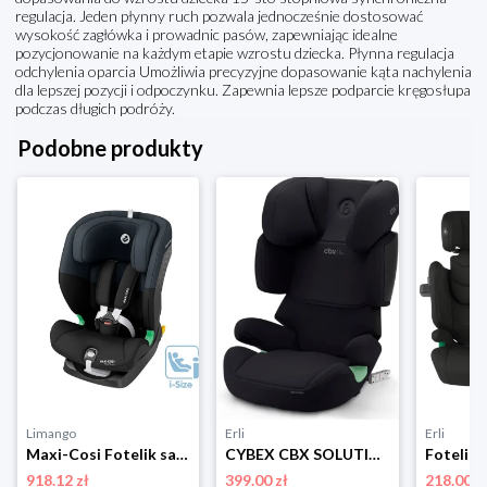
regulacja. Jeden płynny ruch pozwala jednocześnie dostosować
wysokość zagłówka i prowadnic pasów, zapewniając idealne
pozycjonowanie na każdym etapie wzrostu dziecka. Płynna regulacja
odchylenia oparcia Umożliwia precyzyjne dopasowanie kąta nachylenia
dla lepszej pozycji i odpoczynku. Zapewnia lepsze podparcie kręgosłupa
podczas długich podróży.
Podobne produkty
Limango
Erli
Erli
Maxi-Cosi Fotelik samochodowy "Titan I-size" w kolorze czarnym - grupa 1/2/3 rozmiar: onesize
CYBEX CBX SOLUTION X I-FIX FOTELIK SAMOCHODOWY ISOFIX PURE BLACK 15-50 KG
918.12 zł
399.00 zł
218.00 z