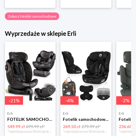
Zobacz foteliki samochodowe
Wyprzedaże w sklepie Erli
-
21
%
-
4
%
-
2
%
Erli
Erli
Erli
FOTELIK SAMOCHODOWY OBROTOWY z NOGĄ 0-36KG ISOFIX NUKIDO I-SIZE 40-150cm
Fotelik samochodowy 76-150cm SZEROKIE SIEDZISKO 9-36kg Lionelo LEVI I-SIZE
549.99 zł
699.99 zł*
269.50 zł
279.99 zł*
236.60 z
*najniższa cena z 30 dni przed obniżką
*najniższa cena z 30 dni przed obniżką