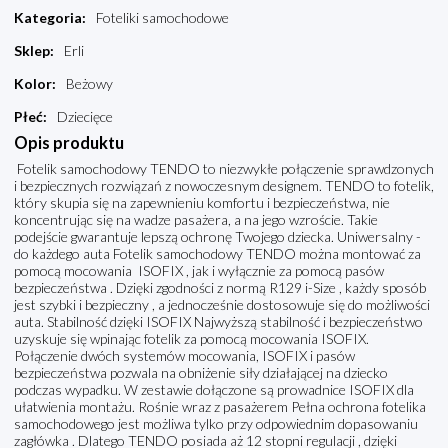
Kategoria
:
Foteliki samochodowe
Sklep
:
Erli
Kolor
:
Beżowy
Płeć
:
Dziecięce
Opis produktu
Fotelik samochodowy TENDO to niezwykłe połączenie sprawdzonych
i bezpiecznych rozwiązań z nowoczesnym designem. TENDO to fotelik,
który skupia się na zapewnieniu komfortu i bezpieczeństwa, nie
koncentrując się na wadze pasażera, a na jego wzroście. Takie
podejście gwarantuje lepszą ochronę Twojego dziecka. Uniwersalny -
do każdego auta Fotelik samochodowy TENDO można montować za
pomocą mocowania ISOFIX , jak i wyłącznie za pomocą pasów
bezpieczeństwa . Dzięki zgodności z normą R129 i-Size , każdy sposób
jest szybki i bezpieczny , a jednocześnie dostosowuje się do możliwości
auta. Stabilność dzięki ISOFIX Najwyższą stabilność i bezpieczeństwo
uzyskuje się wpinając fotelik za pomocą mocowania ISOFIX.
Połączenie dwóch systemów mocowania, ISOFIX i pasów
bezpieczeństwa pozwala na obniżenie siły działającej na dziecko
podczas wypadku. W zestawie dołączone są prowadnice ISOFIX dla
ułatwienia montażu. Rośnie wraz z pasażerem Pełna ochrona fotelika
samochodowego jest możliwa tylko przy odpowiednim dopasowaniu
zagłówka . Dlatego TENDO posiada aż 12 stopni regulacji , dzięki