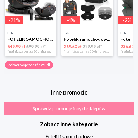
-
21
%
-
4
%
-
2
%
Erli
Erli
Erli
FOTELIK SAMOCHODOWY OBROTOWY z NOGĄ 0-36KG ISOFIX NUKIDO I-SIZE 40-150cm
Fotelik samochodowy 76-150cm SZEROKIE SIEDZISKO 9-36kg Lionelo LEVI I-SIZE
549.99 zł
699.99 zł*
269.50 zł
279.99 zł*
236.60 z
*najniższa cena z 30 dni przed obniżką
*najniższa cena z 30 dni przed obniżką
Zobacz wyprzedaże w Erli
Inne promocje
Sprawdź promocje innych sklepów
Zobacz inne kategorie
Foteliki samochodowe