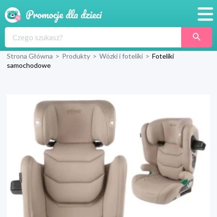
Promocje
Strona Główna
>
Produkty
>
Wózki i foteliki
>
Foteliki
Produkty
samochodowe
Sklepy
Blog
Wyprawka