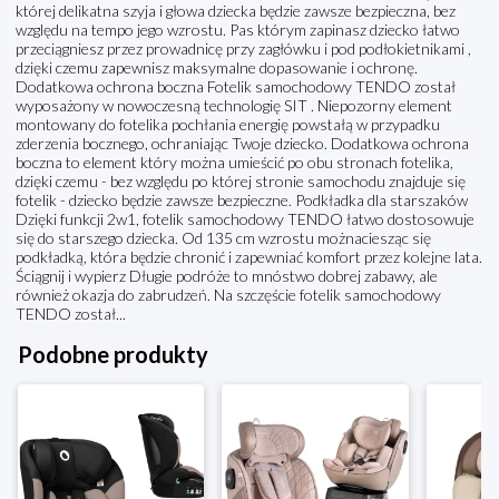
której delikatna szyja i głowa dziecka będzie zawsze bezpieczna, bez
względu na tempo jego wzrostu. Pas którym zapinasz dziecko łatwo
przeciągniesz przez prowadnicę przy zagłówku i pod podłokietnikami ,
dzięki czemu zapewnisz maksymalne dopasowanie i ochronę.
Dodatkowa ochrona boczna Fotelik samochodowy TENDO został
wyposażony w nowoczesną technologię SIT . Niepozorny element
montowany do fotelika pochłania energię powstałą w przypadku
zderzenia bocznego, ochraniając Twoje dziecko. Dodatkowa ochrona
boczna to element który można umieścić po obu stronach fotelika,
dzięki czemu - bez względu po której stronie samochodu znajduje się
fotelik - dziecko będzie zawsze bezpieczne. Podkładka dla starszaków
Dzięki funkcji 2w1, fotelik samochodowy TENDO łatwo dostosowuje
się do starszego dziecka. Od 135 cm wzrostu możnaciesząc się
podkładką, która będzie chronić i zapewniać komfort przez kolejne lata.
Ściągnij i wypierz Długie podróże to mnóstwo dobrej zabawy, ale
również okazja do zabrudzeń. Na szczęście fotelik samochodowy
TENDO został...
Podobne produkty