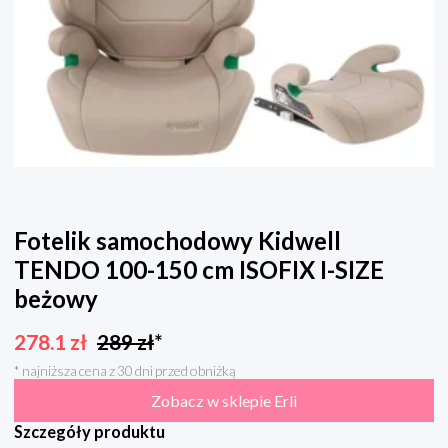
Fotelik samochodowy Kidwell
TENDO 100-150 cm ISOFIX I-SIZE
beżowy
278.1
zł
289
zł
*
* najniższa cena z 30 dni przed obniżką
Zobacz w sklepie Erli
Szczegóły produktu