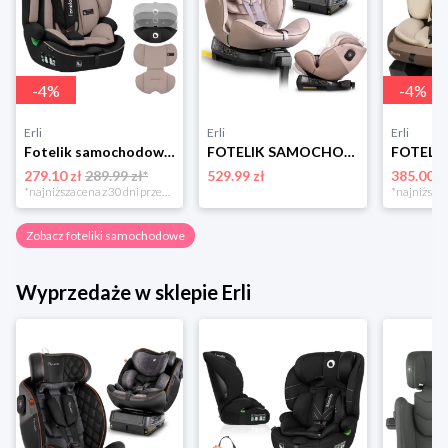
-
4
%
-
4
%
Erli
Erli
Erli
Fotelik samochodowy 76-150cm SZEROKIE SIEDZISKO 9-36kg Lionelo LEVI I-SIZE
FOTELIK SAMOCHODOWY OBROTOWY z NOGĄ 0-36KG ISOFIX NUKIDO I-SIZE 40-150cm
279.10 zł
289.99 zł*
529.99 zł
385.00 z
*najniższa cena z 30 dni przed obniżką
Zobacz foteliki samochodowe
Wyprzedaże w sklepie Erli