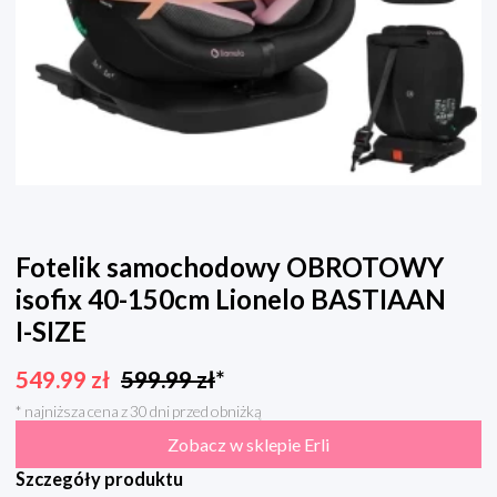
Fotelik samochodowy OBROTOWY
isofix 40-150cm Lionelo BASTIAAN
I-SIZE
549.99
zł
599.99
zł
*
* najniższa cena z 30 dni przed obniżką
Zobacz w sklepie Erli
Szczegóły produktu