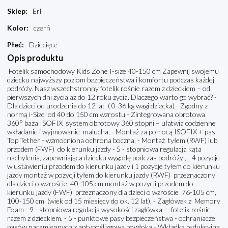
Sklep
:
Erli
Kolor
:
czerń
Płeć
:
Dziecięce
Opis produktu
Fotelik samochodowy Kids Zone I-size 40-150 cm Zapewnij swojemu
dziecku najwyższy poziom bezpieczeństwa i komfortu podczas każdej
podróży. Nasz wszechstronny fotelik rośnie razem z dzieckiem – od
pierwszych dni życia aż do 12 roku życia. Dlaczego warto go wybrać? -
Dla dzieci od urodzenia do 12 lat ( 0-36 kg wagi dziecka) - Zgodny z
normą i-Size od 40 do 150 cm wzrostu - Zintegrowana obrotowa
360° baza ISOFIX system obrotowy 360 stopni – ułatwia codzienne
wkładanie i wyjmowanie malucha, - Montaż za pomocą ISOFIX + pas
Top Tether - wzmocniona ochrona boczna, - Montaż tyłem (RWF) lub
przodem (FWF) do kierunku jazdy - 5 - stopniowa regulacja kąta
nachylenia, zapewniająca dziecku wygodę podczas podróży , - 4 pozycje
w ustawieniu przodem do kierunku jazdy i 1 pozycje tyłem do kierunku
jazdy montaż w pozycji tyłem do kierunku jazdy (RWF) przeznaczony
dla dzieci o wzroście 40-105 cm montaż w pozycji przodem do
kierunku jazdy (FWF) przeznaczony dla dzieci o wzroście 76-105 cm,
100-150 cm (wiek od 15 miesięcy do ok. 12 lat), - Zagłówek z Memory
Foam - 9 - stopniowa regulacja wysokości zagłówka — fotelik rośnie
razem z dzieckiem, - 5 - punktowe pasy bezpieczeństwa - ochraniacze
pasów naramiennych z antypoślizgową powłoką - Wkładka redukcyjna