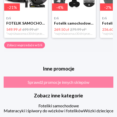
-
21
%
-
4
%
-
2
%
Erli
Erli
Erli
FOTELIK SAMOCHODOWY OBROTOWY z NOGĄ 0-36KG ISOFIX NUKIDO I-SIZE 40-150cm
Fotelik samochodowy 76-150cm SZEROKIE SIEDZISKO 9-36kg Lionelo LEVI I-SIZE
549.99 zł
699.99 zł*
269.50 zł
279.99 zł*
236.60 z
*najniższa cena z 30 dni przed obniżką
*najniższa cena z 30 dni przed obniżką
Zobacz wyprzedaże w Erli
Inne promocje
Sprawdź promocje innych sklepów
Zobacz inne kategorie
Foteliki samochodowe
Materacyki i śpiwory do wózków i fotelików
Wózki dziecięce