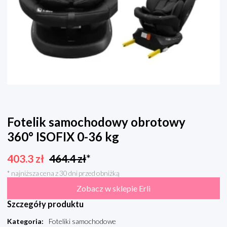
Fotelik samochodowy obrotowy
360° ISOFIX 0-36 kg
403.3
zł
464.4
zł
*
* najniższa cena z 30 dni przed obniżką
Zobacz w sklepie Erli
Szczegóły produktu
Kategoria
:
Foteliki samochodowe