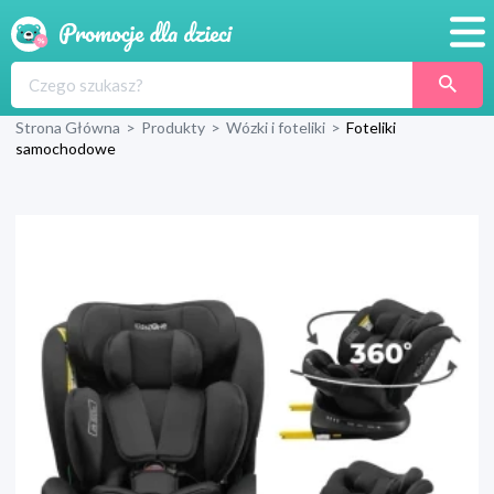
Promocje
Strona Główna
>
Produkty
>
Wózki i foteliki
>
Foteliki
Produkty
samochodowe
Sklepy
Blog
Wyprawka