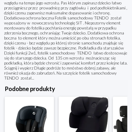
względu na tempo jego wzrostu. Pas którym zapinasz dziecko łatwo
przeciągniesz przez prowadnicę przy zagłówku i pod podłokietnikami ,
dzięki czemu zapewnisz maksymalne dopasowanie i ochronę.
Dodatkowa ochrona boczna Fotelik samochodowy TENDO został
wyposażony w nowoczesną technologię SIT . Niepozorny element
montowany do fotelika pochłania energię powstałą w przypadku
zderzenia bocznego, ochraniając Twoje dziecko. Dodatkowa ochrona
boczna to element który można umieścić po obu stronach fotelika,
dzięki czemu - bez względu po której stronie samochodu znajduje się
fotelik - dziecko będzie zawsze bezpieczne. Podkładka dla starszaków
Dzięki funkcji 2w1, fotelik samochodowy TENDO łatwo dostosowuje
się do starszego dziecka. Od 135 cm wzrostu możnaciesząc się
podkładką, która będzie chronić i zapewniać komfort przez kolejne lata.
Ściągnij i wypierz Długie podróże to mnóstwo dobrej zabawy, ale
również okazja do zabrudzeń. Na szczęście fotelik samochodowy
TENDO został...
Podobne produkty