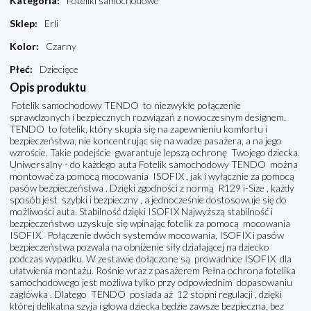
Kategoria
:
Foteliki samochodowe
Sklep
:
Erli
Kolor
:
Czarny
Płeć
:
Dziecięce
Opis produktu
Fotelik samochodowy TENDO to niezwykłe połączenie
sprawdzonych i bezpiecznych rozwiązań z nowoczesnym designem.
TENDO to fotelik, który skupia się na zapewnieniu komfortu i
bezpieczeństwa, nie koncentrując się na wadze pasażera, a na jego
wzroście. Takie podejście gwarantuje lepszą ochronę Twojego dziecka.
Uniwersalny - do każdego auta Fotelik samochodowy TENDO można
montować za pomocą mocowania ISOFIX , jak i wyłącznie za pomocą
pasów bezpieczeństwa . Dzięki zgodności z normą R129 i-Size , każdy
sposób jest szybki i bezpieczny , a jednocześnie dostosowuje się do
możliwości auta. Stabilność dzięki ISOFIX Najwyższą stabilność i
bezpieczeństwo uzyskuje się wpinając fotelik za pomocą mocowania
ISOFIX. Połączenie dwóch systemów mocowania, ISOFIX i pasów
bezpieczeństwa pozwala na obniżenie siły działającej na dziecko
podczas wypadku. W zestawie dołączone są prowadnice ISOFIX dla
ułatwienia montażu. Rośnie wraz z pasażerem Pełna ochrona fotelika
samochodowego jest możliwa tylko przy odpowiednim dopasowaniu
zagłówka . Dlatego TENDO posiada aż 12 stopni regulacji , dzięki
której delikatna szyja i głowa dziecka będzie zawsze bezpieczna, bez