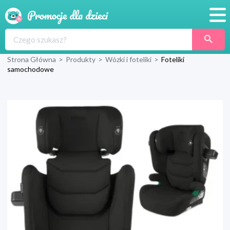
Promocje
Strona Główna
>
Produkty
>
Wózki i foteliki
>
Foteliki
Produkty
samochodowe
Sklepy
Blog
Wyprawka