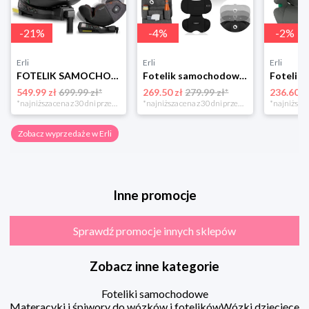
-
21
%
-
4
%
-
2
%
Erli
Erli
Erli
FOTELIK SAMOCHODOWY OBROTOWY z NOGĄ 0-36KG ISOFIX NUKIDO I-SIZE 40-150cm
Fotelik samochodowy 76-150cm SZEROKIE SIEDZISKO 9-36kg Lionelo LEVI I-SIZE
549.99 zł
699.99 zł*
269.50 zł
279.99 zł*
236.60 z
*najniższa cena z 30 dni przed obniżką
*najniższa cena z 30 dni przed obniżką
Zobacz wyprzedaże w Erli
Inne promocje
Sprawdź promocje innych sklepów
Zobacz inne kategorie
Foteliki samochodowe
Materacyki i śpiwory do wózków i fotelików
Wózki dziecięce