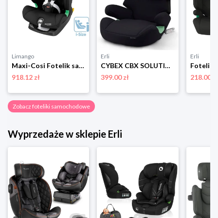
Limango
Erli
Erli
Maxi-Cosi Fotelik samochodowy "Titan I-size" w kolorze czarnym - grupa 1/2/3 rozmiar: onesize
CYBEX CBX SOLUTION X I-FIX FOTELIK SAMOCHODOWY ISOFIX PURE BLACK 15-50 KG
918.12 zł
399.00 zł
218.00 z
Zobacz foteliki samochodowe
Wyprzedaże w sklepie Erli