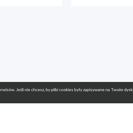
rwisów. Jeśli nie chcesz, by pliki cookies były zapisywane na Twoim dysk
a
Przepisy dla dzieci
Po