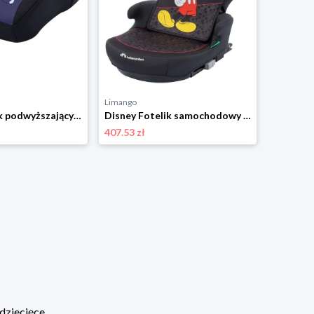
Limango
Disney Fotelik podwyższający "Disney Manga I-Safe Authentic Frozen" rozmiar: onesize
Disney Fotelik samochodowy "Disney Road Fix Safe I-Size Authentic" w kolorze czarnym rozmiar: onesize
407.53 zł
dziecięce