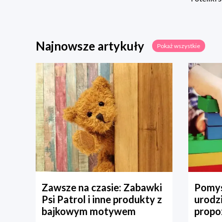
Najnowsze artykuły
Pokaż wszystkie
Zawsze na czasie: Zabawki
Pomys
Psi Patrol i inne produkty z
urodz
bajkowym motywem
propo