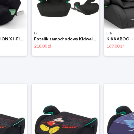
Erli
Erli
CYBEX CBX SOLUTION X I-FIX FOTELIK SAMOCHODOWY ISOFIX PURE BLACK 15-50 KG
Fotelik samochodowy Kidwell TENDO 100-150 cm ISOFIX I-SIZE 15-36 kg czarny
218.00 zł
169.00 zł