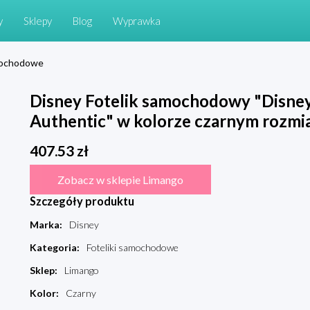
y
Sklepy
Blog
Wyprawka
amochodowe
Disney Fotelik samochodowy "Disney 
Authentic" w kolorze czarnym rozmia
407.53
zł
Zobacz w sklepie Limango
Szczegóły produktu
Marka
:
Disney
Kategoria
:
Foteliki samochodowe
Sklep
:
Limango
Kolor
:
Czarny