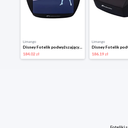
Limango
Limango
Disney Fotelik samochodowy "Disney Road Safe I-Size Authentic Minnie" rozmiar: onesize
Disney Fotelik podwyższający "Disney Manga I-FIX Authentic Frozen" rozmiar: onesize
184.02 zł
186.19 zł
Foteliki