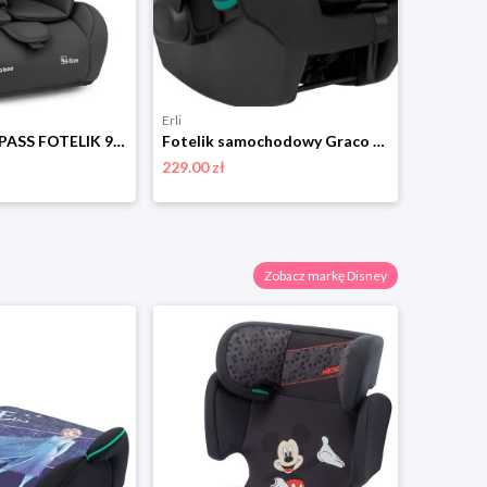
Erli
Erli
KIKKABOO I-PASS FOTELIK 9-36 KG 76-150 CM I-SIZE ZAGŁÓWEK REGULOWANY CZARNY
Fotelik samochodowy Graco SnugLite i-Size R129 0-13 kg midnight
229.00 zł
319.00 zł
Zobacz markę Disney