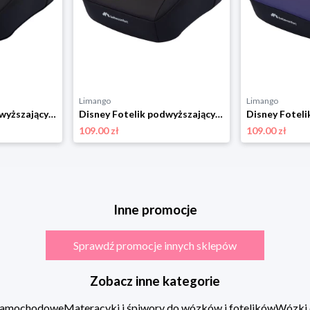
Limango
Limango
Disney Fotelik podwyższający "Disney Manga I-FIX Authentic Mickey" w kolorze czarnym rozmiar: onesize
Disney Fotelik podwyższający "Disney Manga I-Safe Authentic Mickey" w kolorze czarnym rozmiar: onesize
109.00 zł
109.00 zł
Inne promocje
Sprawdź promocje innych sklepów
Zobacz inne kategorie
 samochodowe
Materacyki i śpiwory do wózków i fotelików
Wózki 