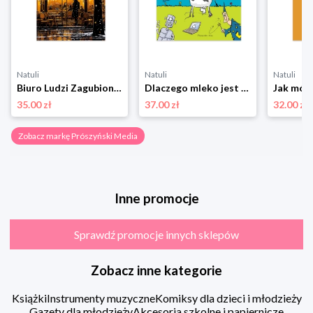
Natuli
Natuli
Natuli
Biuro Ludzi Zagubionych Prószyński media
Dlaczego mleko jest białe? Historyjki dla ciekawskich dzieci Prószyński media
35.00 zł
37.00 zł
32.00 zł
Zobacz markę Prószyński Media
Inne promocje
Sprawdź promocje innych sklepów
Zobacz inne kategorie
Książki
Instrumenty muzyczne
Komiksy dla dzieci i młodzieży
Gazety dla młodzieży
Akcesoria szkolne i papiernicze