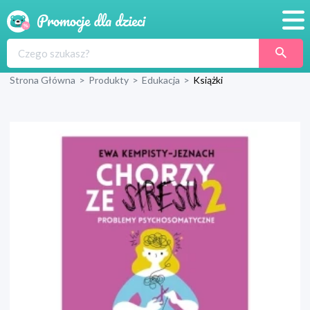
Promocje
Strona Główna
>
Produkty
>
Edukacja
>
Książki
Produkty
Sklepy
Blog
Wyprawka