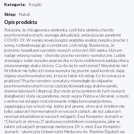
Kategoria
:
Książki
Sklep
:
Natuli
Opis produktu
Pokazała, że chicagowska siódemka, czyli lista siedmiu chorób
psychosomatycznych, wymaga aktualizacji, zwłaszcza po pandemii
COVID-19. W swojej nowej książce pogłębia analizę związku psyche z
somą, rozbudowując go o cerebrum, czyli mózg. Stawia tezę, że
jesteśmy świadkami narodzin nowych schorzeń XXI wieku, którym
nadaje własną nazwę - choroby psycho-cerebro-somatyczne. Ludzie
stawiający sobie wysoko poprzeczkę w życiu codziennym padają ofiarą
zmasowanego ataku stresu. Czy da się to wytrzymać? Absolutnie nie!
W efekcie nie tylko ich soma wymyka się psyche spod kontroli, dając
objawy psychosomatyczne, krzyczy także ich mózg. Co to oznacza w
praktyce? Psycho-cerebro-somatycy równolegle do objawów
psychosomatycznych coraz częściej doświadczają ataków paniki,
stanów lękowych i depresji. Być może przyczynkiem do tych nowych
dolegliwości stała się pandemia, może wojna Putina w Ukrainie, a może
z wolna narastające rozczarowanie religią konsumpcjonizmu,
zapędzającą nas w kozi róg. Jedno jest pewne, stres jest źródłem nie
tylko zaburzeń hormonalnych w naszych ciałach, ale też zaburzeń
neuroprzekaźników w naszych mózgach. Ewa Kempisty-Jeznach w
",Chorych ze stresu 2", podsuwa czytelnikom rozwiązania, jakie w
takich sytuacjach proponuje medycyna. Dr n. med. Ewa Kempisty-
Jeznach - ukończyła Uniwersytet Medyczny im. Piastów Śląskich we