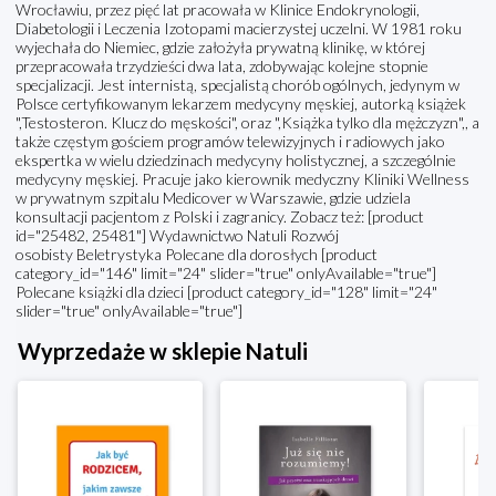
Wrocławiu, przez pięć lat pracowała w Klinice Endokrynologii,
Diabetologii i Leczenia Izotopami macierzystej uczelni. W 1981 roku
wyjechała do Niemiec, gdzie założyła prywatną klinikę, w której
przepracowała trzydzieści dwa lata, zdobywając kolejne stopnie
specjalizacji. Jest internistą, specjalistą chorób ogólnych, jedynym w
Polsce certyfikowanym lekarzem medycyny męskiej, autorką książek
",Testosteron. Klucz do męskości", oraz ",Książka tylko dla mężczyzn",, a
także częstym gościem programów telewizyjnych i radiowych jako
ekspertka w wielu dziedzinach medycyny holistycznej, a szczególnie
medycyny męskiej. Pracuje jako kierownik medyczny Kliniki Wellness
w prywatnym szpitalu Medicover w Warszawie, gdzie udziela
konsultacji pacjentom z Polski i zagranicy. Zobacz też: [product
id="25482, 25481"] Wydawnictwo Natuli Rozwój
osobisty Beletrystyka Polecane dla dorosłych [product
category_id="146" limit="24" slider="true" onlyAvailable="true"]
Polecane książki dla dzieci [product category_id="128" limit="24"
slider="true" onlyAvailable="true"]
Wyprzedaże w sklepie Natuli