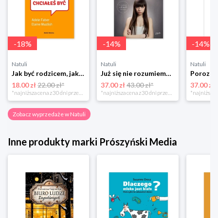
-
18
%
-
14
%
-
14
%
Natuli
Natuli
Natuli
Jak być rodzicem, jakim zawsze chciałeś być Media rodzina
Już się nie rozumiemy! Jak przeżyć czas trzaskających drzwi Esprit
18.00 zł
22.00 zł*
37.00 zł
43.00 zł*
37.00 zł
*najniższa cena z 30 dni przed obniżką
*najniższa cena z 30 dni przed obniżką
Zobacz wyprzedaże w Natuli
Inne produkty marki Prószyński Media