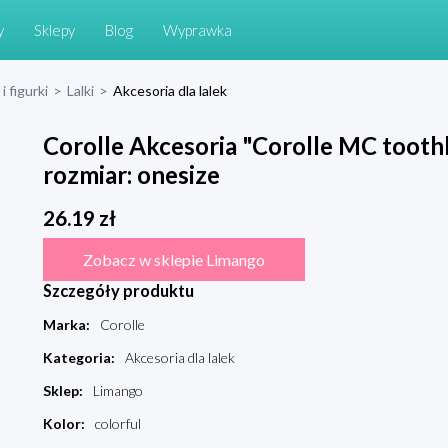
y
Sklepy
Blog
Wyprawka
i figurki
>
Lalki
>
Akcesoria dla lalek
Corolle Akcesoria "Corolle MC toothbr
rozmiar: onesize
26.19
zł
Zobacz w sklepie Limango
Szczegóły produktu
Marka
:
Corolle
Kategoria
:
Akcesoria dla lalek
Sklep
:
Limango
Kolor
:
colorful