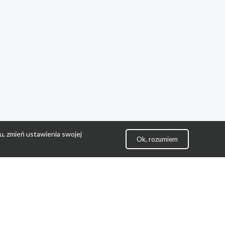
u, zmień ustawienia swojej
Ok, rozumiem
lityka Prywatności
ontakt