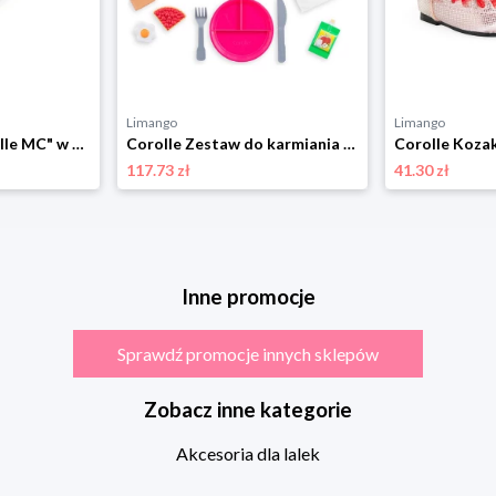
Limango
Limango
Corolle Buty "Corolle MC" w kolorze srebrnym dla lalek - 4+ rozmiar: onesize
Corolle Zestaw do karmiania lalek - 2+ rozmiar: onesize
117.73 zł
41.30 zł
Inne promocje
Sprawdź promocje innych sklepów
Zobacz inne kategorie
Akcesoria dla lalek