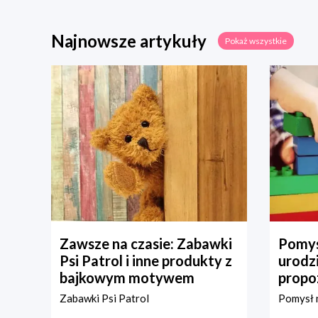
Najnowsze artykuły
Pokaż wszystkie
Zawsze na czasie: Zabawki
Pomys
Psi Patrol i inne produkty z
urodz
bajkowym motywem
propo
Zabawki Psi Patrol
Pomysł n