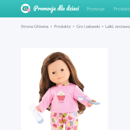
Promocje
Produkt
Strona Główna
>
Produkty
>
Gry i zabawki
>
Lalki, zestawy 