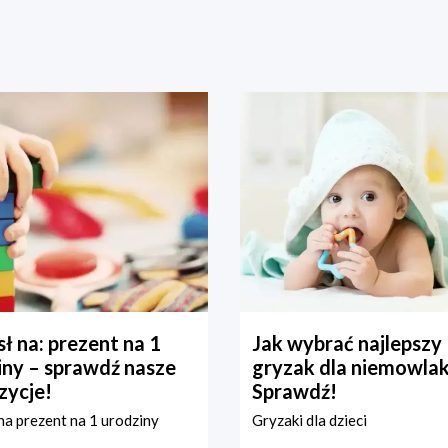
ł na: prezent na 1
Jak wybrać najlepszy
iny – sprawdź nasze
gryzak dla niemowla
zycje!
Sprawdź!
a prezent na 1 urodziny
Gryzaki dla dzieci