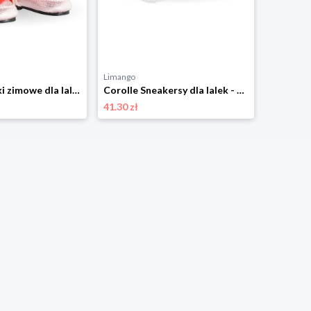
Limango
Limango
Corolle Kozaki zimowe dla lalek - 3+ rozmiar: onesize
Corolle Sneakersy dla lalek - 3+ rozmiar: onesize
41.30 zł
70.08 zł