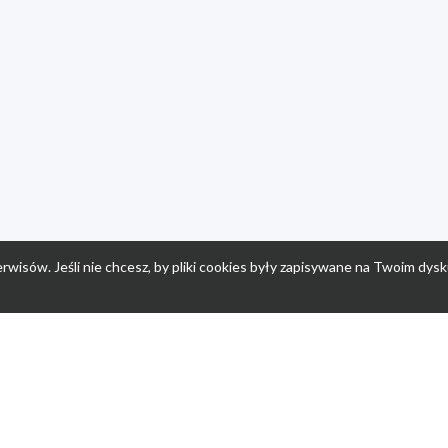
rwisów. Jeśli nie chcesz, by pliki cookies były zapisywane na Twoim dysk
a
Przepisy dla dzieci
Po
Nuumi.pl - moda online
K