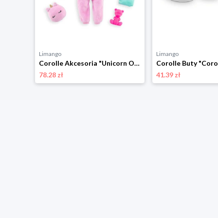
Limango
Limango
Corolle Ubranko dla lalek "Corolle Musik & Fashion" - 4+ rozmiar: onesize
Corolle Akcesoria "Unicorn Onesie" dla lalek - 4+ rozmiar: onesize
78.28 zł
41.39 zł