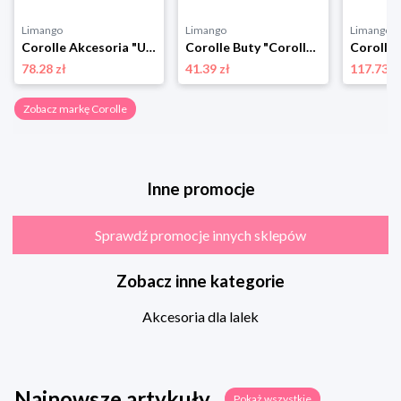
Limango
Limango
Limango
Corolle Akcesoria "Unicorn Onesie" dla lalek - 4+ rozmiar: onesize
Corolle Buty "Corolle MC" w kolorze srebrnym dla lalek - 4+ rozmiar: onesize
78.28 zł
41.39 zł
117.73 z
Zobacz markę Corolle
Inne promocje
Sprawdź promocje innych sklepów
Zobacz inne kategorie
Akcesoria dla lalek
Najnowsze artykuły
Pokaż wszystkie