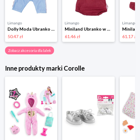
Limango
Limango
Limango
Dolly Moda Ubranko dla lalek - 3+ rozmiar: onesize
Miniland Ubranko w kolorze jasnoróżowo-bordowym dla lalki - 3+ rozmiar: onesize
50.47 zł
61.46 zł
61.17 zł
Zobacz akcesoria dla lalek
Inne produkty marki Corolle