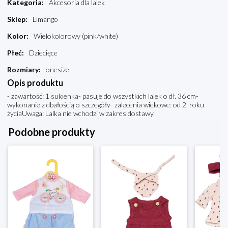
Kategoria
:
Akcesoria dla lalek
Sklep
:
Limango
Kolor
:
Wielokolorowy (pink/white)
Płeć
:
Dziecięce
Rozmiary
:
onesize
Opis produktu
- zawartość: 1 sukienka- pasuje do wszystkich lalek o dł. 36 cm-
wykonanie z dbałością o szczegóły- zalecenia wiekowe: od 2. roku
życiaUwaga: Lalka nie wchodzi w zakres dostawy.
Podobne produkty