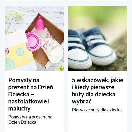
Pomysły na
5 wskazówek, jakie
prezent na Dzień
i kiedy pierwsze
Dziecka –
buty dla dziecka
nastolatkowie i
wybrać
maluchy
Pierwsze buty dla dziecka
Pomysły na prezent na
Dzień Dziecka