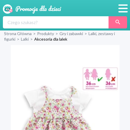
Promocje
Strona Główna
>
Produkty
>
Gry i zabawki
>
Lalki, zestawy i
Produkty
figurki
>
Lalki
>
Akcesoria dla lalek
Sklepy
Blog
Wyprawka