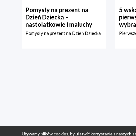
Pomysły na prezent na
5 wska
Dzień Dziecka –
pierws
nastolatkowie i maluchy
wybra
Pomysły na prezent na Dzień Dziecka
Pierwsze
Używamy plików cookies, by ułatwić korzystanie z naszych se