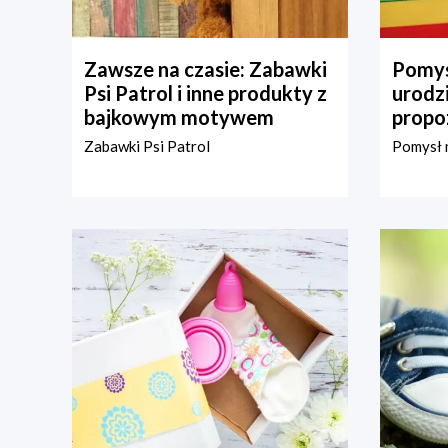
Zawsze na czasie: Zabawki
Pomys
Psi Patrol i inne produkty z
urodz
bajkowym motywem
propo
Zabawki Psi Patrol
Pomysł n