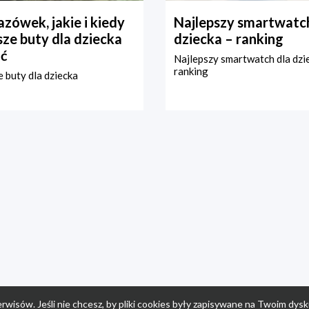
zówek, jakie i kiedy
Najlepszy smartwatch
ze buty dla dziecka
dziecka – ranking
ć
Najlepszy smartwatch dla dzi
ranking
 buty dla dziecka
rwisów. Jeśli nie chcesz, by pliki cookies były zapisywane na Twoim dysk