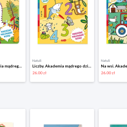
Natuli
Natuli
Dinozaury. Akademia mądrego dziecka. Wodne przygody Harper colins / harper kids
Liczby. Akademia mądrego dziecka. Wodne przygody Harper colins / harper kids
26.00 zł
26.00 zł