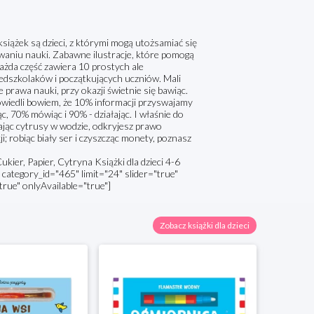
iążek są dzieci, z którymi mogą utożsamiać się
zowaniu nauki. Zabawne ilustracje, które pomogą
ażda część zawiera 10 prostych ale
dszkolaków i początkujących uczniów. Mali
prawa nauki, przy okazji świetnie się bawiąc.
owiedli bowiem, że 10% informacji przyswajamy
ąc, 70% mówiąc i 90% - działając. I właśnie do
zając cytrusy w wodzie, odkryjesz prawo
; robiąc biały ser i czyszcząc monety, poznasz
ukier, Papier, Cytryna Książki dla dzieci 4-6
category_id="465" limit="24" slider="true"
true" onlyAvailable="true"]
Zobacz książki dla dzieci