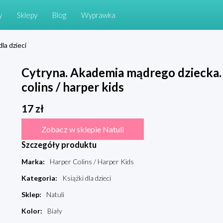
y
Sklepy
Blog
Wyprawka
dla dzieci
Cytryna. Akademia mądrego dziecka.
colins / harper kids
17
zł
Zobacz w sklepie Natuli
Szczegóły produktu
Marka
:
Harper Colins / Harper Kids
Kategoria
:
Książki dla dzieci
Sklep
:
Natuli
Kolor
:
Biały