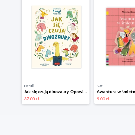
Natuli
Natuli
Basia. Wielka księga zwierząt domowych i przydomowych Harper colins / harper kids
Jak się czują dinozaury. Opowieści 5 minut przed snem Harper colins / harper kids
37.00 zł
9.00 zł