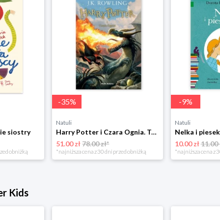
-
35
%
-
9
%
Natuli
Natuli
ie siostry
Harry Potter i Czara Ognia. Tom 4 Media rodzina
51.00 zł
78.00 zł*
10.00 zł
11.00 
rzed obniżką
*najniższa cena z 30 dni przed obniżką
*najniższa cena z 3
er Kids