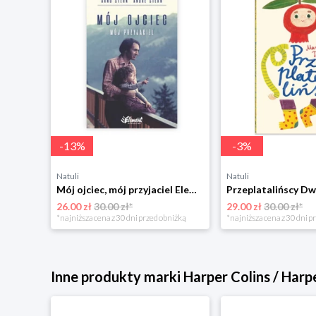
-
13
%
-
3
%
Natuli
Natuli
Trening intelektu dla dzieci Sensus
Mój ojciec, mój przyjaciel Element
Przeplatalińscy Dw
26.00 zł
30.00 zł*
29.00 zł
30.00 zł*
niżką
*najniższa cena z 30 dni przed obniżką
*najniższa cena z 30 dni p
Inne produkty marki Harper Colins / Harp