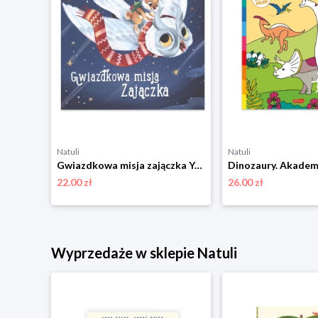
Natuli
Natuli
Gwiazdkowa misja zajączka Yoyo books
22.00 zł
26.00 zł
niżką
Wyprzedaże w sklepie Natuli