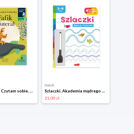
Natuli
Natuli
Fafik i futerał. Czytam sobie. Poziom 2 Harper colins / harper kids
Szlaczki. Akademia mądrego dziecka. Rysuję i ścieram Harper colins / harper kids
21.00 zł
32.00 zł