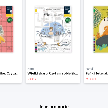
Natuli
Natuli
Awantura w śmietniku. Czytam sobie Eko. Poziom 1 Harper colins / harper kids
Wielki skarb. Czytam sobie Eko. Poziom 1 Harper colins / harper kids
9.00 zł
9.00 zł
Inne promocje