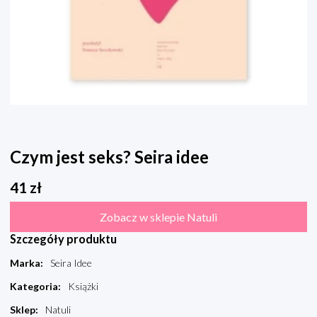
Czym jest seks? Seira idee
41
zł
Zobacz w sklepie Natuli
Szczegóły produktu
Marka
:
Seira Idee
Kategoria
:
Książki
Sklep
:
Natuli