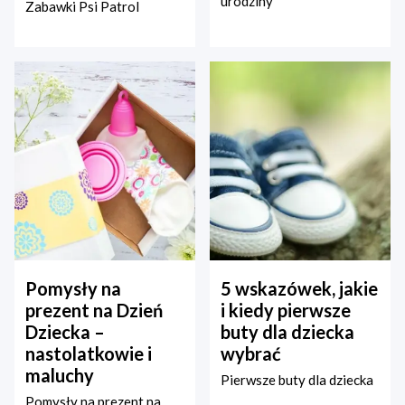
urodziny
Zabawki Psi Patrol
Pomysły na
5 wskazówek, jakie
prezent na Dzień
i kiedy pierwsze
Dziecka –
buty dla dziecka
nastolatkowie i
wybrać
maluchy
Pierwsze buty dla dziecka
Pomysły na prezent na