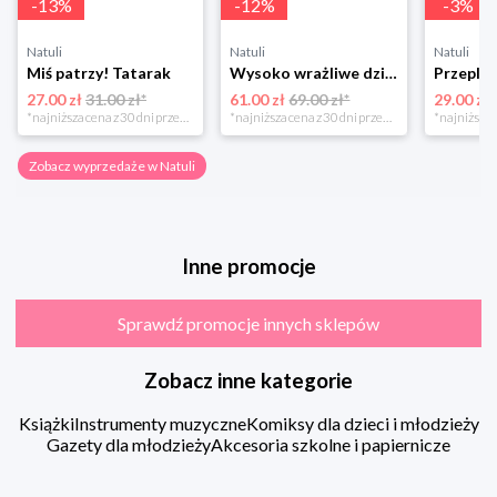
-
13
%
-
12
%
-
3
%
Natuli
Natuli
Natuli
Miś patrzy! Tatarak
Wysoko wrażliwe dziecko Gwp
27.00 zł
31.00 zł*
61.00 zł
69.00 zł*
29.00 zł
*najniższa cena z 30 dni przed obniżką
*najniższa cena z 30 dni przed obniżką
Zobacz wyprzedaże w Natuli
Inne promocje
Sprawdź promocje innych sklepów
Zobacz inne kategorie
Książki
Instrumenty muzyczne
Komiksy dla dzieci i młodzieży
Gazety dla młodzieży
Akcesoria szkolne i papiernicze