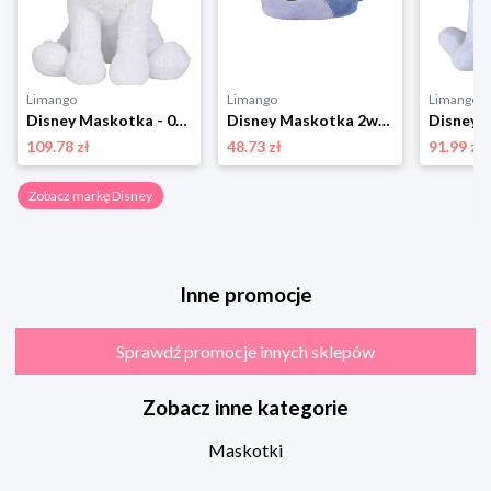
Limango
Limango
Limango
Disney Maskotka - 0+ rozmiar: onesize
Disney Maskotka 2w1 "Winnie/ I-Aah" - 0+ rozmiar: onesize
109.78 zł
48.73 zł
91.99 zł
Zobacz markę Disney
Inne promocje
Sprawdź promocje innych sklepów
Zobacz inne kategorie
Maskotki