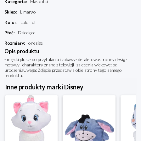
Kategoria
:
Maskotki
Sklep
:
Limango
Kolor
:
colorful
Płeć
:
Dziecięce
Rozmiary
:
onesize
Opis produktu
- miękki plusz- do przytulania i zabawy- detale: dwustronny desig -
motywy i charaktery znane z telewizji- zalecenia wiekowe: od
urodzeniaUwaga: Zdjęcie przedstawia obie strony tego samego
produktu.
Inne produkty marki Disney