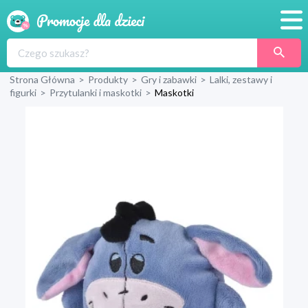
Promocje
Strona Główna
>
Produkty
>
Gry i zabawki
>
Lalki, zestawy i
Produkty
figurki
>
Przytulanki i maskotki
>
Maskotki
Sklepy
Blog
Wyprawka