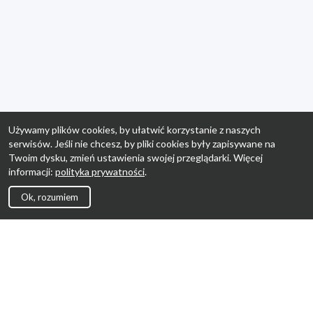
Używamy plików cookies, by ułatwić korzystanie z naszych
serwisów. Jeśli nie chcesz, by pliki cookies były zapisywane na
Twoim dysku, zmień ustawienia swojej przeglądarki. Więcej
informacji:
polityka prywatności
.
Ok, rozumiem