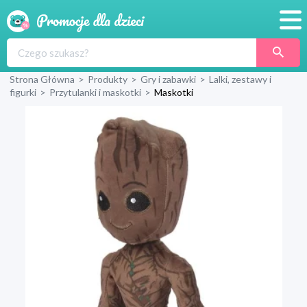
Promocje
Strona Główna
>
Produkty
>
Gry i zabawki
>
Lalki, zestawy i
Produkty
figurki
>
Przytulanki i maskotki
>
Maskotki
Sklepy
Blog
Wyprawka