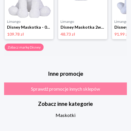
Limango
Limango
Limango
Disney Maskotka - 0+ rozmiar: onesize
Disney Maskotka 2w1 "Winnie/ I-Aah" - 0+ rozmiar: onesize
109.78 zł
48.73 zł
91.99 zł
Zobacz markę Disney
Inne promocje
Sprawdź promocje innych sklepów
Zobacz inne kategorie
Maskotki