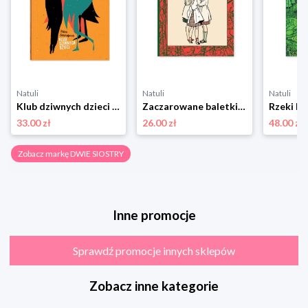
Natuli
Natuli
Natuli
Klub dziwnych dzieci Dwie siostry
Zaczarowane baletki Dwie siostry
Rzeki Dw
33.00 zł
26.00 zł
48.00 zł
Zobacz markę DWIE SIOSTRY
Inne promocje
Sprawdź promocje innych sklepów
Zobacz inne kategorie