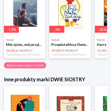
-
13
%
-
3
%
-
35
%
Natuli
Natuli
Natuli
Mój ojciec, mój przyjaciel Element
Przeplatalińscy Dwie siostry
26.00 zł
30.00 zł*
29.00 zł
30.00 zł*
51.00 zł
*najniższa cena z 30 dni przed obniżką
*najniższa cena z 30 dni przed obniżką
Zobacz wyprzedaże w Natuli
Inne produkty marki DWIE SIOSTRY