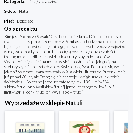
Kategoria
:
Książki dla dzieci
Sklep
:
Natuli
Płeć
:
Dziecięce
Opis produktu
Kim jest Akond ze Skwak? Czy Takie Coś z kraju Dżolibolibo to ryba,
owad, ssak czy ptak? Czemu pan z Bombassa chodził na obcasach? Z
tej książki nie dowiecie się ani tego, ani wielu innych rzeczy. Znajdziecie
w niej za to poetycki absurd i dziecięcą beztroskę, dużo czułości i
trochę melancholii - oraz wielu ekscentrycznych bohaterów.
Wybierzcie się z nimi na morze w sicie, posłuchajcie, jak grają na
srebrzystym flecie, zatańczcie w świetle księżyca. Poczujcie się wolni
jak oni! Wiersze Leara powstały w XIX wieku, ilustracje Butenki mają
już ponad 60 lat, ale Dong się nie starzeje - wciąż urzeka lekkością i
świeżością. Polecane [product category_id="136" limit="24"
slider="true" onlyAvailable="true"] [product category_id="161"
limit="24" slider="true" onlyAvailable="true"]
Wyprzedaże w sklepie Natuli