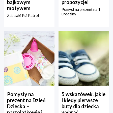
bajkowym
propozycje!
motywem
Pomysł na prezent na 1
urodziny
Zabawki Psi Patrol
Pomysły na
5 wskazówek, jakie
prezent na Dzień
i kiedy pierwsze
Dziecka –
buty dla dziecka
nastolatkowie i
wybrać