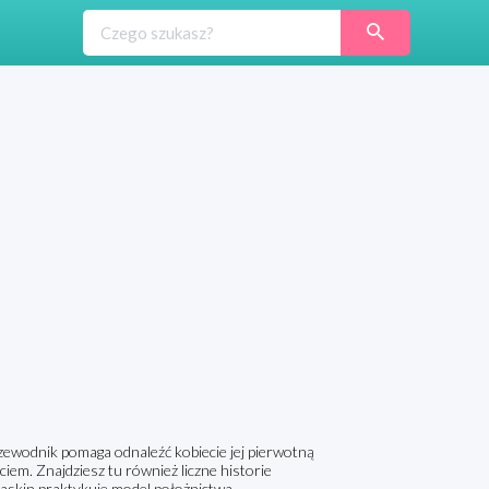
dnik pomaga odnaleźć kobiecie jej pierwotną
ciem. Znajdziesz tu również liczne historie
Gaskin praktykuje model położnictwa