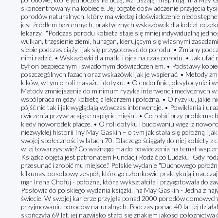
skoncentrowany na kobiecie. Jej bogate doświadczenie przyjęcia ty
porodów naturalnych, który ma wiedzę i doświadczenie niedostępn
jest źródłem bezcennych, praktycznych wskazówek dla kobiet oczekuj
lekarzy. "Podczas porodu kobieta staje się mniej indywidualną jednos
wulkan, trzęsienie ziemi, huragan, kierującym się własnymi zasadami.
siebie podczas ciąży i jak się przygotować do porodu. • Zmiany podcz
nimi radzić. • Wskazówki dla matki i ojca na czas porodu. • Jak ufać 
był on bezpiecznym i świadomym doświadczeniem. • Podstawy kobiec
poszczególnych fazach oraz wskazówki jak je wspierać. • Metody z
leków, w tym o roli masażu i dotyku. • O endorfinie, oksytocynie i
Metody zmniejszenia do minimum ryzyka interwencji medycznych w 
współpraca między kobietą a lekarzem i położną. • O ryzyku, jakie nie
pójść nie tak i jak wyglądają wówczas interwencje. • Powikłania i ur
ćwiczenia przywracające napięcie mięśni. • Co robić przy problemach 
kiedy noworodek płacze. • O roli dotyku i budowaniu więzi z nowor
niezwykłej historii Iny May Gaskin – o tym jak stała się położną i 
swojej społeczności w latach 70. Dlaczego ściągały do niej kobiety z
w jej towarzystwie? Co ważnego ma do powiedzenia na temat wspier
Książka objęta jest patronatem Fundacji Rodzić po Ludzku "Gdy rodz
przesunąć i zrobić mu miejsce." Polskie wydanie "Duchowego położ
kilkunastoosobowy zespół, którego członkowie praktykują i nauczaj
mgr Irena Chołuj - położna, która wykształciła i przygotowała do z
Posłowia do polskiego wydania książki.Ina May Gaskin - Jedna z naj
świecie. W swojej karierze przyjęła ponad 2000 porodów domowych.
przyjmowaniu porodów naturalnych. Podczas ponad 40 lat jej działal
skończyła 69 lat, jej nazwisko stało się znakiem jakości położnictwa