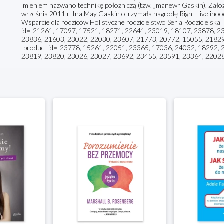
imieniem nazwano technikę położniczą (tzw. „manewr Gaskin). Zał
września 2011 r. Ina May Gaskin otrzymała nagrodę Right Livelih
Wsparcie dla rodziców Holistyczne rodzicielstwo Seria Rodzicielsk
id="21261, 17097, 17521, 18271, 22641, 23019, 18107, 23878, 2
23836, 21603, 23022, 22030, 23607, 21773, 20772, 15055, 21829" sl
[product id="23778, 15261, 22051, 23365, 17036, 24032, 18292, 
23819, 23820, 23026, 23027, 23692, 23455, 23591, 23364, 22028,