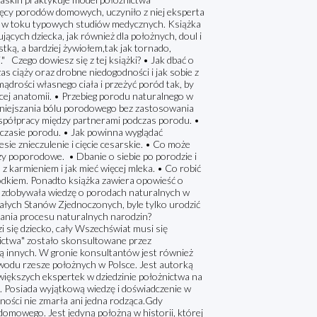
sięcy porodów domowych, uczyniło z niej eksperta
e w toku typowych studiów medycznych. Książka
ących dziecka, jak również dla położnych, doul i
tką, a bardziej żywiołem,tak jak tornado,
" Czego dowiesz się z tej książki? • Jak dbać o
as ciąży oraz drobne niedogodności i jak sobie z
mądrości własnego ciała i przeżyć poród tak, by
ej anatomii. • Przebieg porodu naturalnego w
mniejszania bólu porodowego bez zastosowania
 współpracy między partnerami podczas porodu. •
czasie porodu. • Jak powinna wyglądać
sie znieczulenie i cięcie cesarskie. • Co może
azy poporodowe. • Dbanie o siebie po porodzie i
z karmieniem i jak mieć więcej mleka. • Co robić
odkiem. Ponadto książka zawiera opowieść o
jak zdobywała wiedzę o porodach naturalnych w
 całych Stanów Zjednoczonych, byle tylko urodzić
ania procesu naturalnych narodzin?
i się dziecko, cały Wszechświat musi się
nictwa" zostało skonsultowane przez
ą innych. W gronie konsultantów jest również
awodu rzesze położnych w Polsce. Jest autorką
większych ekspertek w dziedzinie położnictwa na
 Posiada wyjątkową wiedzę i doświadczenie w
ności nie zmarła ani jedna rodząca.Gdy
 domowego. Jest jedyną położną w historii, której