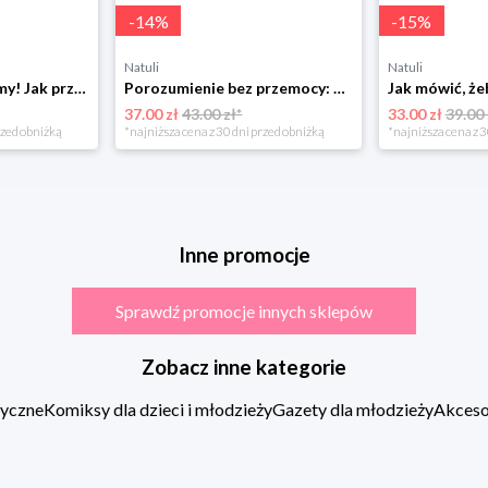
-
14
%
-
15
%
Natuli
Natuli
Już się nie rozumiemy! Jak przeżyć czas trzaskających drzwi Esprit
Porozumienie bez przemocy: o języku życia Czarna owca
37.00 zł
43.00 zł*
33.00 zł
39.00 
rzed obniżką
*najniższa cena z 30 dni przed obniżką
*najniższa cena z 3
Inne promocje
Sprawdź promocje innych sklepów
Zobacz inne kategorie
zyczne
Komiksy dla dzieci i młodzieży
Gazety dla młodzieży
Akcesor