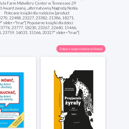
ożyła Farm Midwifery Center w Tennessee.29
ood Award zwaną „alternatywną Nagrodą Nobla.
a Polecane książki dla rodziców [product
3270, 22488, 23227, 23382, 21386, 18271,
ider="true"] Popularne książki dla dzieci
23776, 23777, 18230, 23267, 22640, 15466,
 23759, 16033, 15166, 20327" slider="true"]
Zobacz wyprzedaże w Natuli