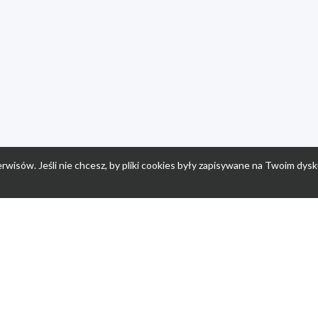
rwisów. Jeśli nie chcesz, by pliki cookies były zapisywane na Twoim dysk
a
Przepisy dla dzieci
Po
Nuumi.pl - moda online
K
Megarabaty.pl
Re