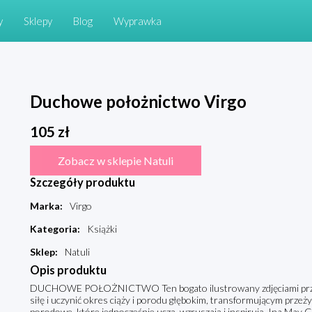
y
Sklepy
Blog
Wyprawka
Duchowe położnictwo Virgo
105
zł
Zobacz w sklepie Natuli
Szczegóły produktu
Marka
:
Virgo
Kategoria
:
Książki
Sklep
:
Natuli
Opis produktu
DUCHOWE POŁOŻNICTWO Ten bogato ilustrowany zdjęciami przewo
siłę i uczynić okres ciąży i porodu głębokim, transformującym przeży
porodowe, które jednocześnie uczą, wzruszają i inspirują. Ina May 