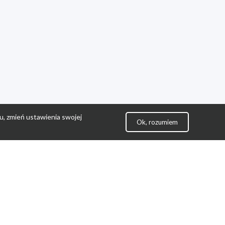
u, zmień ustawienia swojej
Ok, rozumiem
lityka Prywatności
ontakt
gulamin