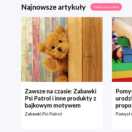
Najnowsze artykuły
Pokaż wszystkie
Zawsze na czasie: Zabawki
Pomys
Psi Patrol i inne produkty z
urodz
bajkowym motywem
propo
Zabawki Psi Patrol
Pomysł n