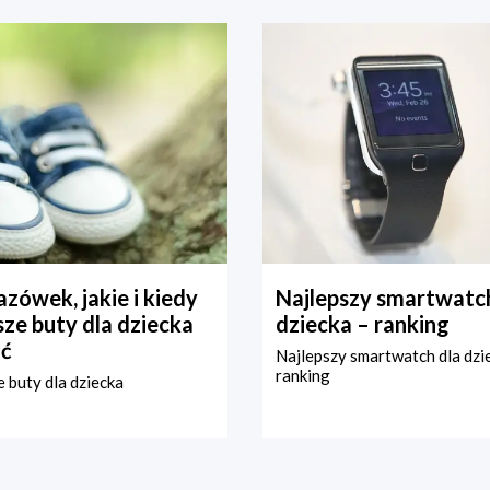
zówek, jakie i kiedy
Najlepszy smartwatch
ze buty dla dziecka
dziecka – ranking
ć
Najlepszy smartwatch dla dzi
ranking
 buty dla dziecka