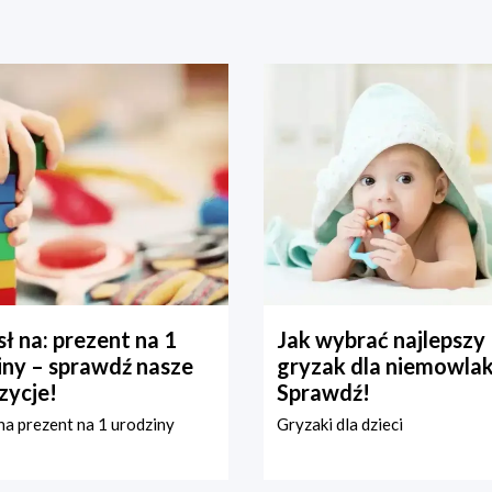
ł na: prezent na 1
Jak wybrać najlepszy
iny – sprawdź nasze
gryzak dla niemowla
zycje!
Sprawdź!
a prezent na 1 urodziny
Gryzaki dla dzieci