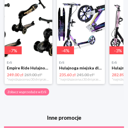
-
7
%
-
4
%
-
3
%
Erli
Erli
Erli
Empire Ride Hulajnoga Jeździk Scoot 2W1 Highwaykick
Hulajnoga miejska dla dzieci składana duża hamulec amortyzator bergen ELITE
249.00 zł
269.00 zł*
235.60 zł
245.00 zł*
282.89 z
*najniższa cena z 30 dni przed obniżką
*najniższa cena z 30 dni przed obniżką
Zobacz wyprzedaże w Erli
Inne promocje