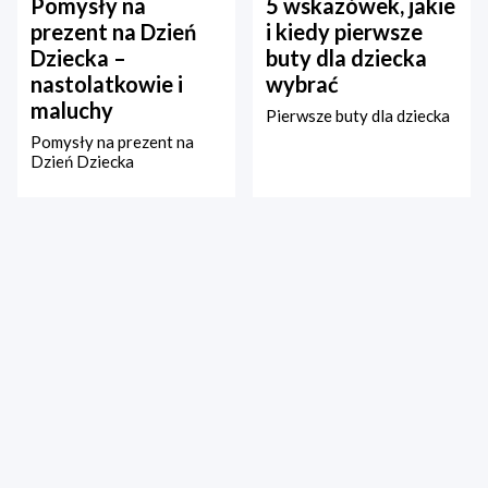
Pomysły na
5 wskazówek, jakie
prezent na Dzień
i kiedy pierwsze
Dziecka –
buty dla dziecka
nastolatkowie i
wybrać
maluchy
Pierwsze buty dla dziecka
Pomysły na prezent na
Dzień Dziecka