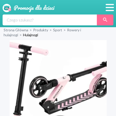
Promocje
Strona Główna
>
Produkty
>
Sport
>
Rowery i
Produkty
hulajnogi
>
Hulajnogi
Sklepy
Blog
Wyprawka