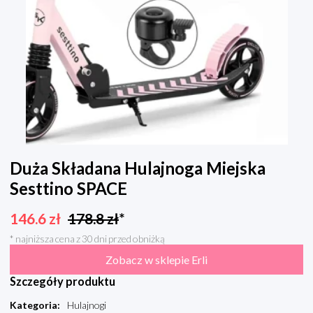
Duża Składana Hulajnoga Miejska
Sesttino SPACE
146.6
zł
178.8
zł
*
* najniższa cena z 30 dni przed obniżką
Zobacz w sklepie Erli
Szczegóły produktu
Kategoria
:
Hulajnogi