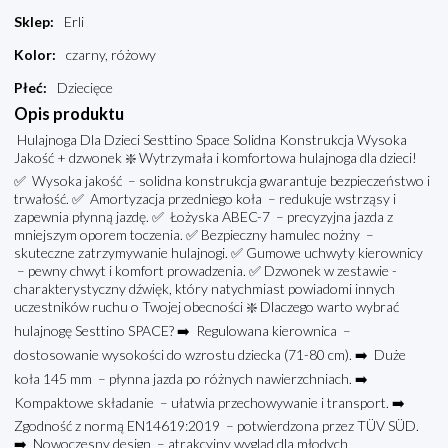
Sklep
:
Erli
Kolor
:
czarny, różowy
Płeć
:
Dziecięce
Opis produktu
Hulajnoga Dla Dzieci Sesttino Space Solidna Konstrukcja Wysoka
Jakość + dzwonek ❇️ Wytrzymała i komfortowa hulajnoga dla dzieci!
✅ Wysoka jakość – solidna konstrukcja gwarantuje bezpieczeństwo i
trwałość. ✅ Amortyzacja przedniego koła – redukuje wstrząsy i
zapewnia płynną jazdę. ✅ Łożyska ABEC-7 – precyzyjna jazda z
mniejszym oporem toczenia. ✅ Bezpieczny hamulec nożny –
skuteczne zatrzymywanie hulajnogi. ✅ Gumowe uchwyty kierownicy
– pewny chwyt i komfort prowadzenia. ✅ Dzwonek w zestawie -
charakterystyczny dźwięk, który natychmiast powiadomi innych
uczestników ruchu o Twojej obecności ❇️ Dlaczego warto wybrać
hulajnogę Sesttino SPACE? ➡️ Regulowana kierownica –
dostosowanie wysokości do wzrostu dziecka (71-80 cm). ➡️ Duże
koła 145 mm – płynna jazda po różnych nawierzchniach. ➡️
Kompaktowe składanie – ułatwia przechowywanie i transport. ➡️
Zgodność z normą EN14619:2019 – potwierdzona przez TÜV SÜD.
➡️ Nowoczesny design – atrakcyjny wygląd dla młodych