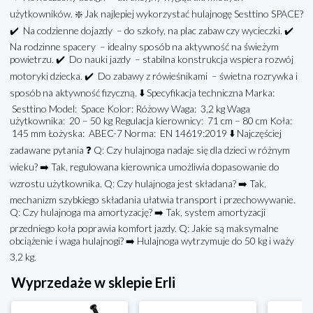
użytkowników. ❇️ Jak najlepiej wykorzystać hulajnogę Sesttino SPACE?
✔️ Na codzienne dojazdy – do szkoły, na plac zabaw czy wycieczki. ✔️
Na rodzinne spacery – idealny sposób na aktywność na świeżym
powietrzu. ✔️ Do nauki jazdy – stabilna konstrukcja wspiera rozwój
motoryki dziecka. ✔️ Do zabawy z rówieśnikami – świetna rozrywka i
sposób na aktywność fizyczną. ⬇️ Specyfikacja techniczna Marka:
Sesttino Model: Space Kolor: Różowy Waga: 3,2 kg Waga
użytkownika: 20 – 50 kg Regulacja kierownicy: 71 cm – 80 cm Koła:
145 mm Łożyska: ABEC-7 Norma: EN 14619:2019 ⬇️ Najczęściej
zadawane pytania ❓ Q: Czy hulajnoga nadaje się dla dzieci w różnym
wieku? ➡️ Tak, regulowana kierownica umożliwia dopasowanie do
wzrostu użytkownika. Q: Czy hulajnoga jest składana? ➡️ Tak,
mechanizm szybkiego składania ułatwia transport i przechowywanie.
Q: Czy hulajnoga ma amortyzację? ➡️ Tak, system amortyzacji
przedniego koła poprawia komfort jazdy. Q: Jakie są maksymalne
obciążenie i waga hulajnogi? ➡️ Hulajnoga wytrzymuje do 50 kg i waży
3,2 kg.
Wyprzedaże w sklepie Erli