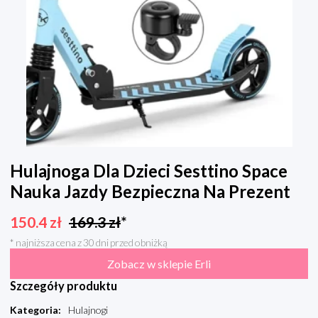
Hulajnoga Dla Dzieci Sesttino Space
Nauka Jazdy Bezpieczna Na Prezent
150.4
zł
169.3
zł
*
* najniższa cena z 30 dni przed obniżką
Zobacz w sklepie Erli
Szczegóły produktu
Kategoria
:
Hulajnogi