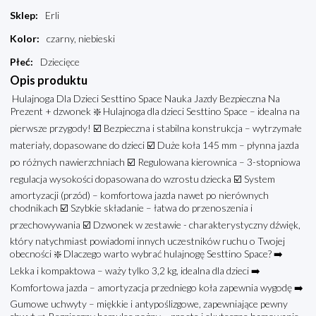
Sklep
:
Erli
Kolor
:
czarny, niebieski
Płeć
:
Dziecięce
Opis produktu
Hulajnoga Dla Dzieci Sesttino Space Nauka Jazdy Bezpieczna Na
Prezent + dzwonek ❇️ Hulajnoga dla dzieci Sesttino Space – idealna na
pierwsze przygody! ☑️ Bezpieczna i stabilna konstrukcja – wytrzymałe
materiały, dopasowane do dzieci ☑️ Duże koła 145 mm – płynna jazda
po różnych nawierzchniach ☑️ Regulowana kierownica – 3-stopniowa
regulacja wysokości dopasowana do wzrostu dziecka ☑️ System
amortyzacji (przód) – komfortowa jazda nawet po nierównych
chodnikach ☑️ Szybkie składanie – łatwa do przenoszenia i
przechowywania ☑️ Dzwonek w zestawie - charakterystyczny dźwięk,
który natychmiast powiadomi innych uczestników ruchu o Twojej
obecności ❇️ Dlaczego warto wybrać hulajnogę Sesttino Space? ➡️
Lekka i kompaktowa – waży tylko 3,2 kg, idealna dla dzieci ➡️
Komfortowa jazda – amortyzacja przedniego koła zapewnia wygodę ➡️
Gumowe uchwyty – miękkie i antypoślizgowe, zapewniające pewny