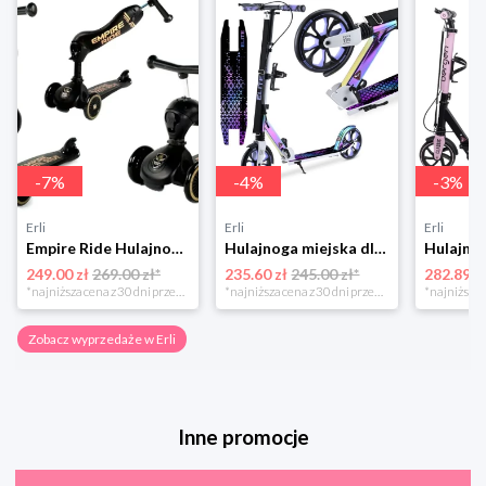
-
7
%
-
4
%
-
3
%
Erli
Erli
Erli
Empire Ride Hulajnoga Jeździk Scoot 2W1 Highwaykick
Hulajnoga miejska dla dzieci składana duża hamulec amortyzator bergen ELITE
249.00 zł
269.00 zł*
235.60 zł
245.00 zł*
282.89 z
*najniższa cena z 30 dni przed obniżką
*najniższa cena z 30 dni przed obniżką
Zobacz wyprzedaże w Erli
Inne promocje