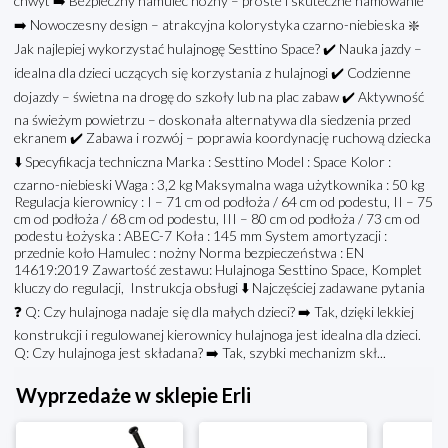
chwyt ➡️ Bezpieczny hamulec nożny – proste i skuteczne hamowanie
➡️ Nowoczesny design – atrakcyjna kolorystyka czarno-niebieska ❇️
Jak najlepiej wykorzystać hulajnogę Sesttino Space? ✔️ Nauka jazdy –
idealna dla dzieci uczących się korzystania z hulajnogi ✔️ Codzienne
dojazdy – świetna na drogę do szkoły lub na plac zabaw ✔️ Aktywność
na świeżym powietrzu – doskonała alternatywa dla siedzenia przed
ekranem ✔️ Zabawa i rozwój – poprawia koordynację ruchową dziecka
⬇️ Specyfikacja techniczna Marka : Sesttino Model : Space Kolor :
czarno-niebieski Waga : 3,2 kg Maksymalna waga użytkownika : 50 kg
Regulacja kierownicy : I – 71 cm od podłoża / 64 cm od podestu, II – 75
cm od podłoża / 68 cm od podestu, III – 80 cm od podłoża / 73 cm od
podestu Łożyska : ABEC-7 Koła : 145 mm System amortyzacji :
przednie koło Hamulec : nożny Norma bezpieczeństwa : EN
14619:2019 Zawartość zestawu: Hulajnoga Sesttino Space, Komplet
kluczy do regulacji, Instrukcja obsługi ⬇️ Najczęściej zadawane pytania
❓ Q: Czy hulajnoga nadaje się dla małych dzieci? ➡️ Tak, dzięki lekkiej
konstrukcji i regulowanej kierownicy hulajnoga jest idealna dla dzieci.
Q: Czy hulajnoga jest składana? ➡️ Tak, szybki mechanizm skł...
Wyprzedaże w sklepie Erli