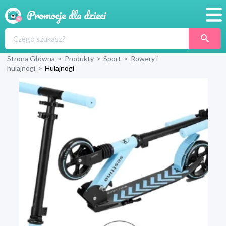
Promocje
Strona Główna
>
Produkty
>
Sport
>
Rowery i
Produkty
hulajnogi
>
Hulajnogi
Sklepy
Blog
Wyprawka