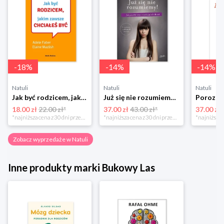
-
18
%
-
14
%
-
14
%
Natuli
Natuli
Natuli
Jak być rodzicem, jakim zawsze chciałeś być Media rodzina
Już się nie rozumiemy! Jak przeżyć czas trzaskających drzwi Esprit
18.00 zł
22.00 zł*
37.00 zł
43.00 zł*
37.00 zł
*najniższa cena z 30 dni przed obniżką
*najniższa cena z 30 dni przed obniżką
Zobacz wyprzedaże w Natuli
Inne produkty marki Bukowy Las