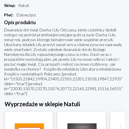
Sklep
:
Natuli
Płeć
:
Dziewczęce
Opis produktu
Dwanaście dni świąt Dasha i Lily Od czasu, kiedy czytelnicy śledzili
rodzące się pośród przedświątecznej gorączki uczucie Dasha i Lily,
minął rok, podczas którego bohaterowie wiele wspólnie przeszli.
Ukochany dziadek Lily przeżył zawał serca i dziewczyna ma naprawdę
wiele zmartwień. Zostało zaledwie dwanaście dni do Bożego
Narodzenia dla Lily najważniejszego czasu w roku. Dash wraz z
przyjaciółmi wymyślają plan, jak pomóc Lily na nowo odkryć radość i
poczuć magię świąt. Czy przyjaźń i miłość na nowo rozbłysną - jak
światełka na choince? Książki dla młodzieży Literatura młodzieżowa
Książki o nastolatkach Polecamy: [product
id="15505,21842,19904,23405,22105,22201,21018,19847,22935”
slider="true"] [product
id="22030,15070,23270,15074,20772,22165,22981,15116,16555”
slider="true"]
Wyprzedaże w sklepie Natuli