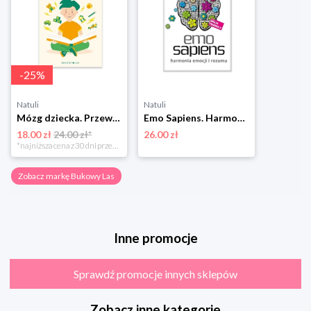
-
25
%
Natuli
Natuli
Mózg dziecka. Przewodnik dla rodziców Bukowy las
Emo Sapiens. Harmonia emocji i rozumu Bukowy las
18.00 zł
24.00 zł*
26.00 zł
*najniższa cena z 30 dni przed obniżką
Zobacz markę Bukowy Las
Inne promocje
Sprawdź promocje innych sklepów
Zobacz inne kategorie