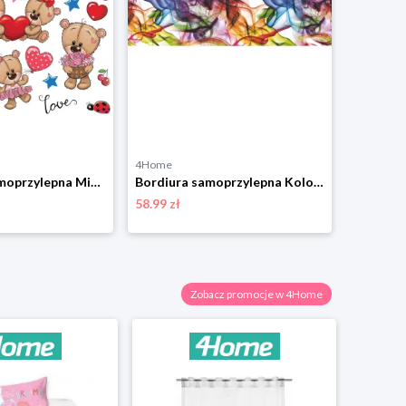
4Home
4Home
Dekoracja samoprzylepna Misie, 30 x 30 cm 4-Home
Bordiura samoprzylepna Kolorowy dym, 500 x 14 cm 4-Home
58.99 zł
28.99 zł
Zobacz promocje w 4Home