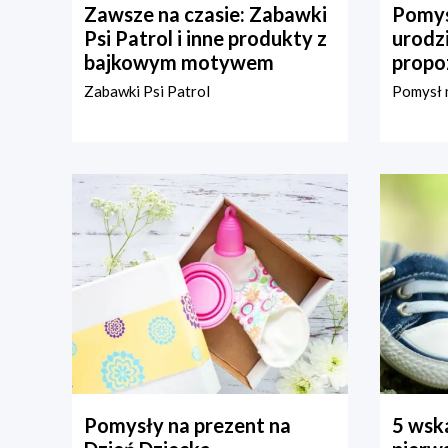
Zawsze na czasie: Zabawki
Pomys
Psi Patrol i inne produkty z
urodz
bajkowym motywem
propo
Zabawki Psi Patrol
Pomysł n
Pomysły na prezent na
5 wska