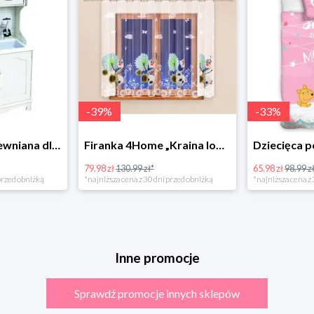
-
39
%
-
33
%
Bino Kuchnia drewniana dla dzieci Provence
Firanka 4Home „Kraina lodu” (Frozen)
79.98 zł
130.99 zł*
65.98 zł
98.99 zł
rzed obniżką
*najniższa cena z 30 dni przed obniżką
*najniższa cena z 3
Inne promocje
Sprawdź promocje innych sklepów