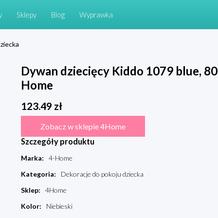
y
Sklepy
Blog
Wyprawka
ziecka
Dywan dziecięcy Kiddo 1079 blue, 80 
Home
123.49
zł
Zobacz w sklepie 4Home
Szczegóły produktu
Marka
:
4-Home
Kategoria
:
Dekoracje do pokoju dziecka
Sklep
:
4Home
Kolor
:
Niebieski