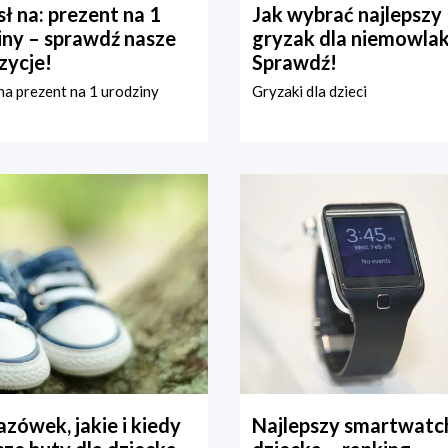
ł na: prezent na 1
Jak wybrać najlepszy
iny – sprawdź nasze
gryzak dla niemowla
zycje!
Sprawdź!
a prezent na 1 urodziny
Gryzaki dla dzieci
zówek, jakie i kiedy
Najlepszy smartwatch