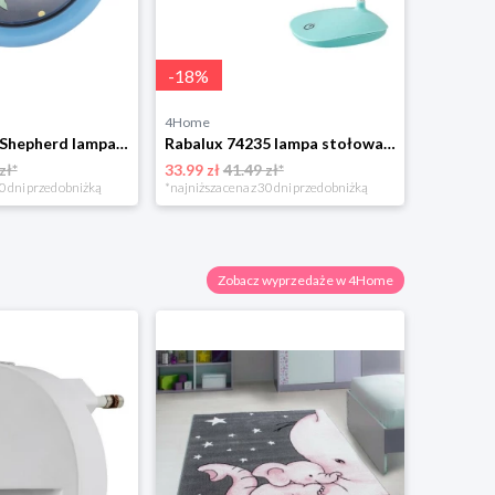
-
18
%
4Home
Rabalux 4563 Shepherd lampa dziecięca, niebieski
Rabalux 74235 lampa stołowa LED Bedi, niebieski
zł*
33.99 zł
41.49 zł*
0 dni przed obniżką
*najniższa cena z 30 dni przed obniżką
Zobacz wyprzedaże w 4Home