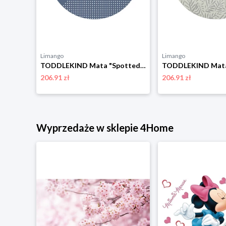
Limango
Limango
Bayo Naklejka ścienna Piłkarz, niebieski
TODDLEKIND Mata "Spotted Blue Pansay" w kolorze niebieskim do zabawy - Ø 105 cm rozmiar: onesize
206.91 zł
206.91 zł
Wyprzedaże w sklepie 4Home