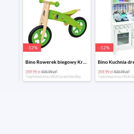
-
12
%
-
12
%
4Home Koc baranek świecący Dino
Bino Rowerek biegowy Krecik
359.99 zł
409.99 zł*
359.99 zł
409.99 zł*
*najniższa cena z 30 dni przed obniżką
*najniższa cena z 30 dni p