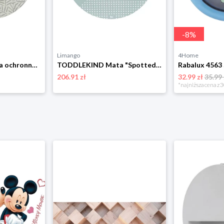
-
8
%
Limango
4Home
TODDLEKIND Mata ochronna podłogowa w kolorze kremowym ze wzorem - Ø 105 cm rozmiar: onesize
TODDLEKIND Mata "Spotted Moss" w kolorze błękitnym do zabawy - Ø 105 cm rozmiar: onesize
206.91 zł
32.99 zł
35.99 
*najniższa cena z 3