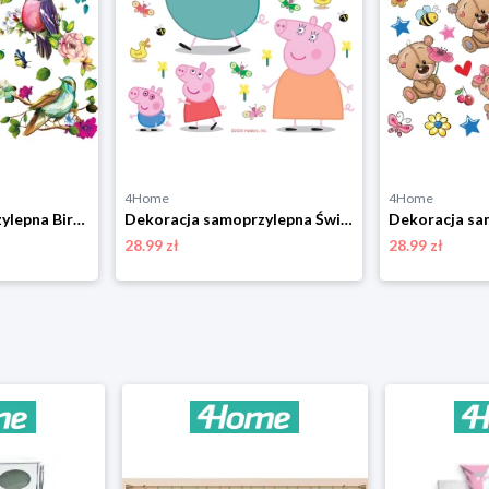
4Home
4Home
Dekoracja samoprzylepna Birds, 30 x 30 cm 4-Home
Dekoracja samoprzylepna Świnka Peppa, 30 x 30 cm 4-Home
28.99 zł
28.99 zł