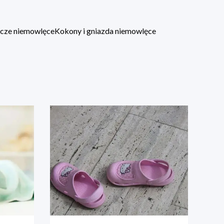
lacze niemowlęce
Kokony i gniazda niemowlęce