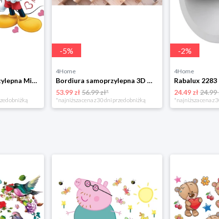
-
5
%
-
2
%
4Home
4Home
Dekoracja samoprzylepna Minnie i Mickey, różowa, 42,5 x 65 cm 4-Home
Bordiura samoprzylepna 3D Woody, 500 x 14 cm 4-Home
53.99 zł
56.99 zł*
24.49 zł
24.99 
rzed obniżką
*najniższa cena z 30 dni przed obniżką
*najniższa cena z 3