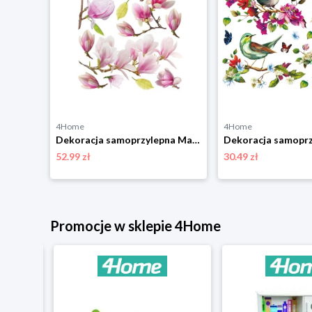
4Home
4Home
Dekoracja samoprzylepna Paw Patrol Friendship Fun, 30 x 30 cm 4-Home
Dekoracja samoprzylepna Magnolia Flowers, 42,5 x 65 cm 4-Home
52.99 zł
30.49 zł
Promocje w sklepie 4Home