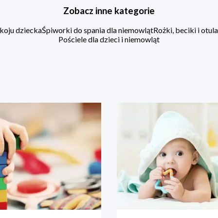
Zobacz inne kategorie
koju dziecka
Śpiworki do spania dla niemowląt
Rożki, beciki i otu
Pościele dla dzieci i niemowląt