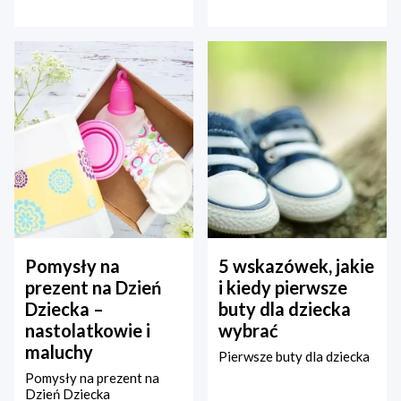
Pomysły na
5 wskazówek, jakie
prezent na Dzień
i kiedy pierwsze
Dziecka –
buty dla dziecka
nastolatkowie i
wybrać
maluchy
Pierwsze buty dla dziecka
Pomysły na prezent na
Dzień Dziecka