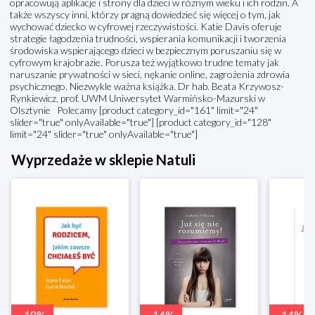
opracowują aplikacje i strony dla dzieci w różnym wieku i ich rodzin. A
także wszyscy inni, którzy pragną dowiedzieć się więcej o tym, jak
wychować dziecko w cyfrowej rzeczywistości. Katie Davis oferuje
strategie łagodzenia trudności, wspierania komunikacji i tworzenia
środowiska wspierającego dzieci w bezpiecznym poruszaniu się w
cyfrowym krajobrazie. Porusza też wyjątkowo trudne tematy jak
naruszanie prywatności w sieci, nękanie online, zagrożenia zdrowia
psychicznego. Niezwykle ważna książka. Dr hab. Beata Krzywosz-
Rynkiewicz, prof. UWM Uniwersytet Warmińsko-Mazurski w
Olsztynie Polecamy [product category_id="161" limit="24"
slider="true" onlyAvailable="true"] [product category_id="128"
limit="24" slider="true" onlyAvailable="true"]
Wyprzedaże w sklepie Natuli
-
18
%
-
14
%
-
14
%