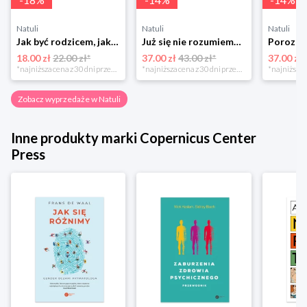
Natuli
Natuli
Natuli
Jak być rodzicem, jakim zawsze chciałeś być Media rodzina
Już się nie rozumiemy! Jak przeżyć czas trzaskających drzwi Esprit
18.00 zł
22.00 zł*
37.00 zł
43.00 zł*
37.00 zł
*najniższa cena z 30 dni przed obniżką
*najniższa cena z 30 dni przed obniżką
Zobacz wyprzedaże w Natuli
Inne produkty marki Copernicus Center
Press