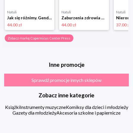
Natuli
Natuli
Natuli
Jak się różnimy. Gender oczami prymatologa Copernicus center press
Zaburzenia zdrowia psychicznego. Przewodnik Copernicus center press
44.00 zł
44.00 zł
37.00 zł
Zobacz markę Copernicus Center Press
Inne promocje
Sprawdź promocje innych sklepów
Zobacz inne kategorie
Książki
Instrumenty muzyczne
Komiksy dla dzieci i młodzieży
Gazety dla młodzieży
Akcesoria szkolne i papiernicze