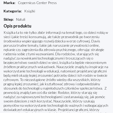
Marka
:
Copernicus Center Press
Kategoria
:
Książki
Sklep
:
Natuli
Opis produktu
Książka ta to nie tylko zbiór informacji na temat tego, co dzieci robią w
sieci i jakie treści konsumują, ale także przewodnik po tworzeniu
środowiska wspierającego rozwój dziecka w erze cyfrowej. Davis
porusza trudne tematy, takie jak naruszanie prywatności online,
nękanie czy zagrożenia dla zdrowia psychicznego, oferując strategie
radzenia sobie z tymi wyzwaniami. Dla rodziców, starających się
nadążyć za nowinkami technologicznymi i troszczących się o
bezpieczeństwo swoich dzieci w sieci, książka ta będzie nieocenionym
źródłem praktycznych wskazówek. Nauczyciele znajdą tu inspiracje na
wykorzystanie technologii w edukacji, natomiast projektanci graficzni
będą mieli okazję lepiej zrozumieć potrzeby dzieci i ich rodzin w świecie
cyfrowym. To niezastąpione źródło wiedzy dla wszystkich, którzy
pragną lepiej zrozumieć, jak kształtować zdrowy i odpowiedzialny
stosunek do technologii u najmłodszych członków społeczeństwa. Z
pewnością znajdą tam coś dla siebie: Rodzice, którzy starają się
nadążyć za najnowszymi technologiami i zastanawiają się, jak pomóc
swoim dzieciom z nich korzystać. Nauczyciele, którzy szukają
pomysłów na wykorzystanie technolo­gii do ważnych i wzbogacających
doświadczeń edukacyjnych w klasie. Projektanci graficzni, którzy