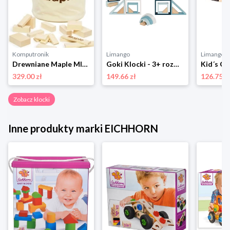
Komputronik
Limango
Limango
Drewniane Maple MIX 220 szt MX220
Goki Klocki - 3+ rozmiar: onesize
329.00 zł
149.66 zł
126.75 z
Zobacz klocki
Inne produkty marki EICHHORN