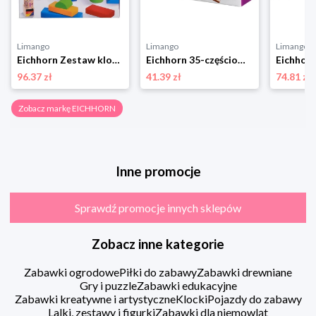
Limango
Limango
Limango
Eichhorn Zestaw klocków "Baby" - 12 m+ rozmiar: onesize
Eichhorn 35-częściowy zestaw do konstruowania "Tuning" - 3+ rozmiar: onesize
96.37 zł
41.39 zł
74.81 zł
Zobacz markę EICHHORN
Inne promocje
Sprawdź promocje innych sklepów
Zobacz inne kategorie
Zabawki ogrodowe
Piłki do zabawy
Zabawki drewniane
Gry i puzzle
Zabawki edukacyjne
Zabawki kreatywne i artystyczne
Klocki
Pojazdy do zabawy
Lalki, zestawy i figurki
Zabawki dla niemowląt