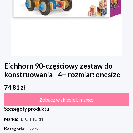
Eichhorn 90-częściowy zestaw do
konstruowania - 4+ rozmiar: onesize
74.81
zł
Zobacz w sklepie Limango
Szczegóły produktu
Marka
:
EICHHORN
Kategoria
:
Klocki