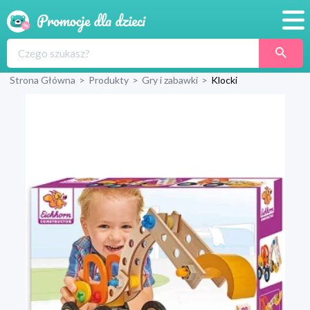
Promocje
Strona Główna
>
Produkty
>
Gry i zabawki
>
Klocki
Produkty
Sklepy
Blog
Wyprawka