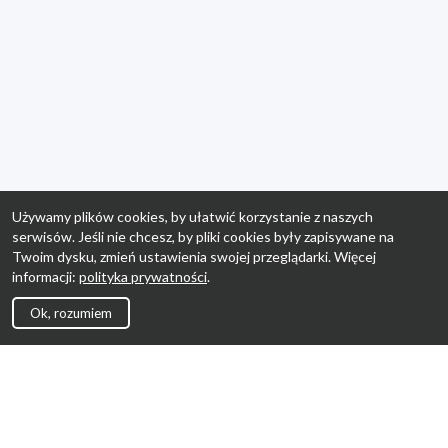
Używamy plików cookies, by ułatwić korzystanie z naszych
serwisów. Jeśli nie chcesz, by pliki cookies były zapisywane na
Twoim dysku, zmień ustawienia swojej przeglądarki. Więcej
informacji:
polityka prywatności
.
Ok, rozumiem