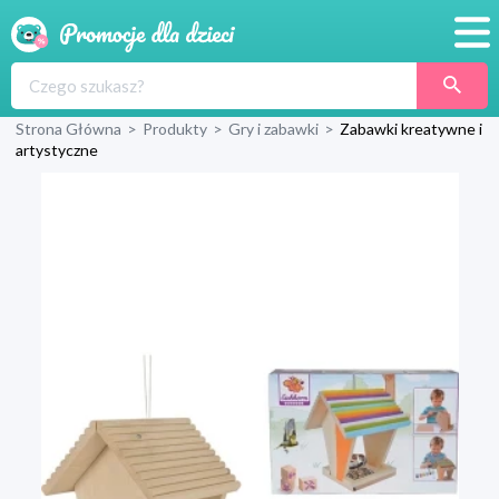
Promocje
Strona Główna
>
Produkty
>
Gry i zabawki
>
Zabawki kreatywne i
Produkty
artystyczne
Sklepy
Blog
Wyprawka