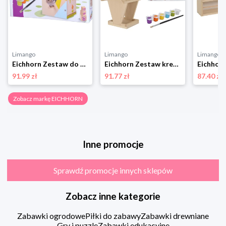
Limango
Limango
Limango
Eichhorn Zestaw do majsterkowania - 6+ rozmiar: onesize
Eichhorn Zestaw kreatywny - 6+ rozmiar: onesize
91.99 zł
91.77 zł
87.40 zł
Zobacz markę EICHHORN
Inne promocje
Sprawdź promocje innych sklepów
Zobacz inne kategorie
Zabawki ogrodowe
Piłki do zabawy
Zabawki drewniane
Gry i puzzle
Zabawki edukacyjne