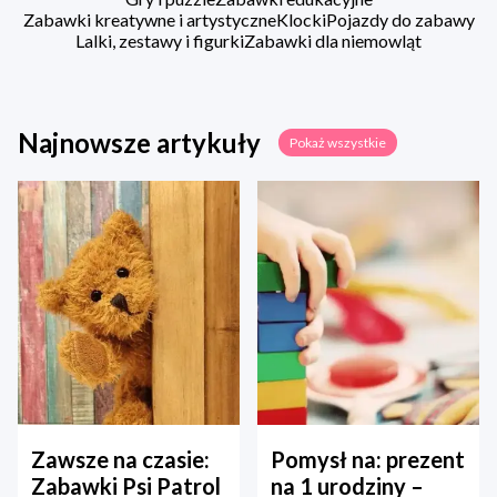
Zabawki kreatywne i artystyczne
Klocki
Pojazdy do zabawy
Lalki, zestawy i figurki
Zabawki dla niemowląt
Najnowsze artykuły
Pokaż wszystkie
Zawsze na czasie:
Pomysł na: prezent
Zabawki Psi Patrol
na 1 urodziny –